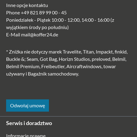
Inne opcje kontaktu
Phone
+49 821 89 99 00 - 45
Poniedziałek - Piątek 10:00 - 12:00, 14:00 - 16:00 (z
wyjątkiem środy po południu)
E-Mail
mail@koffer24.de
* Zniżka nie dotyczy marek Travelite, Titan, Impackt, finkid,
Buckle &; Seam, Got Bag, Horizn Studios, preloved, Belmil,
Belmil Premium, Freibeutler, Aircraftwindows, towar
używany i Bagażnik samochodowy.
Odwołaj umowę
Serwis i doradztwo
Informacje prawne