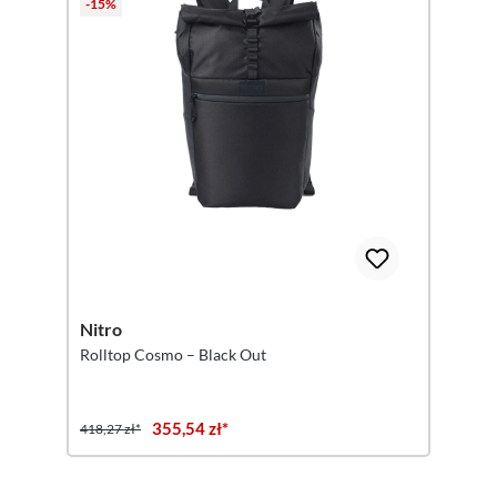
-15%
Nitro
Rolltop Cosmo – Black Out
355,54 zł*
418,27 zł*