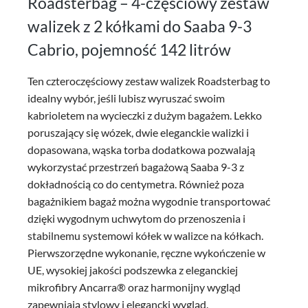
Roadsterbag – 4-częściowy zestaw
walizek z 2 kółkami do Saaba 9-3
Cabrio, pojemność 142 litrów
Ten czteroczęściowy zestaw walizek Roadsterbag to
idealny wybór, jeśli lubisz wyruszać swoim
kabrioletem na wycieczki z dużym bagażem. Lekko
poruszający się wózek, dwie eleganckie walizki i
dopasowana, wąska torba dodatkowa pozwalają
wykorzystać przestrzeń bagażową Saaba 9-3 z
dokładnością co do centymetra. Również poza
bagażnikiem bagaż można wygodnie transportować
dzięki wygodnym uchwytom do przenoszenia i
stabilnemu systemowi kółek w walizce na kółkach.
Pierwszorzędne wykonanie, ręczne wykończenie w
UE, wysokiej jakości podszewka z eleganckiej
mikrofibry Ancarra® oraz harmonijny wygląd
zapewniają stylowy i elegancki wygląd.