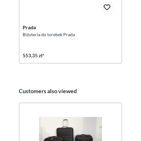
Prada
Biżuteria do torebek Prada
553,35 zł*
Customers also viewed
Pomiń galerię produktów