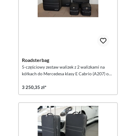
Roadsterbag
5-częściowy zestaw walizek z 2 walizkami na
kółkach do Mercedesa klasy E Cabrio (A207) o
pojemności 155 litrów
3 250,35 zł*