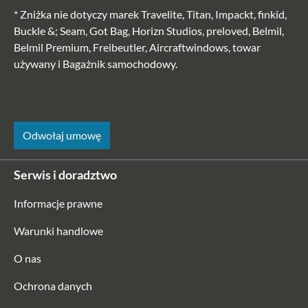
* Zniżka nie dotyczy marek Travelite, Titan, Impackt, finkid,
Buckle &; Seam, Got Bag, Horizn Studios, preloved, Belmil,
Belmil Premium, Freibeutler, Aircraftwindows, towar
używany i Bagażnik samochodowy.
Jost
Odwołaj umowę
Plecak na co dzień RIGA - czarny
Serwis i doradztwo
Informacje prawne
Warunki handlowe
663,97 zł*
692,85 zł*
O nas
-38%
Ochrona danych