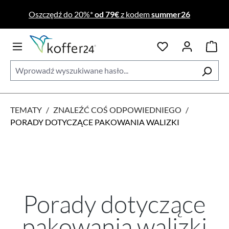
Przejdź do głównej zawartości
Oszczędź do 20%*
od 79€
z kodem
summer26
TEMATY
/
ZNALEŹĆ COŚ ODPOWIEDNIEGO
/
PORADY DOTYCZĄCE PAKOWANIA WALIZKI
Porady dotyczące
pakowania walizki