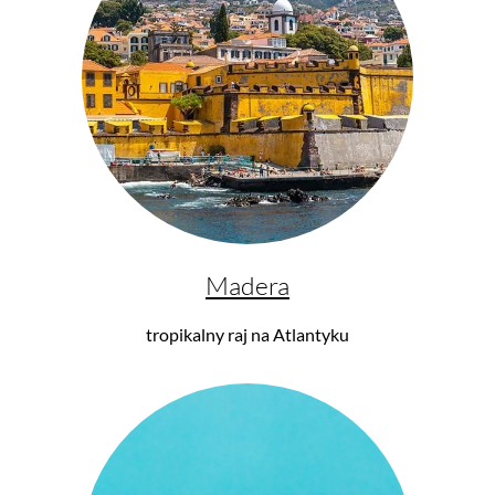
690,53 zł*
767,25 zł*
Madera
Bag to Life
Plecak Cargo – żółty
tropikalny raj na Atlantyku
790,45 zł*