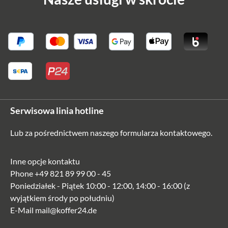
-10%
Serwisowa linia hotline
Jost
Plecak kurierski STOCKHOLM z przednią
Lub za pośrednictwem naszego
formularza kontaktowego
.
kieszenią - czarny
Inne opcje kontaktu
Phone
+49 821 89 99 00 - 45
Poniedziałek - Piątek 10:00 - 12:00, 14:00 - 16:00 (z
1 251,32 zł*
1 390,35 zł*
wyjątkiem środy po południu)
E-Mail
mail@koffer24.de
-4%