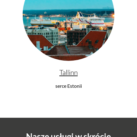
-50%
Tallinn
aporti
Plecak kabinowy Bergamo - granatowy
serce Estonii
371,53 zł*
743,54 zł*
Nasze usługi w skrócie