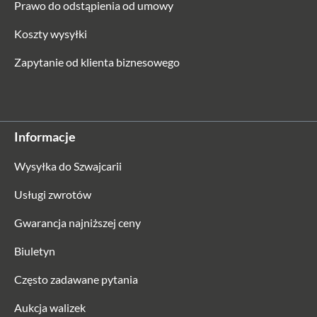
Prawo do odstąpienia od umowy
Koszty wysyłki
Zapytanie od klienta biznesowego
Koffer24
Pokrowiec ochronny na walizkę – „Mógłbym
Informacje
naprawdę robić z wakacji swój zawód” –
pokrowiec ochronny na walizkę, rozmiar L
Wysyłka do Szwajcarii
Usługi zwrotów
Gwarancja najniższej ceny
Od 92,54 zł*
139,04 zł*
Biuletyn
Często zadawane pytania
Aukcja walizek