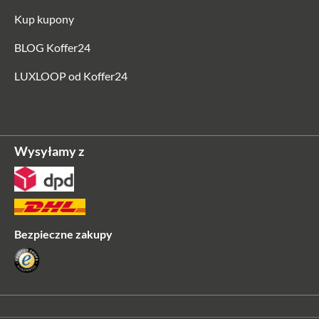
Kup kupony
BLOG Koffer24
LUXLOOP od Koffer24
Got Bag
PRO PACK Monochrome Edition – czarny
Wysyłamy z
692,85 zł*
Bezpieczne zakupy
-47%