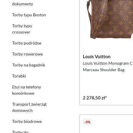
dokumenty
Torby typu Boston
Torby typu
crossover
Torby podróżne
Torby rowerowe
Louis Vuitton
Louis Vuitton Monogram C
Torby na bagażnik
Marceau Shoulder Bag
Torebki
Etui na telefony
komórkowe
2 278,50 zł*
Transport zwierząt
domowych
Torby biodrowe
-3%
Torby do