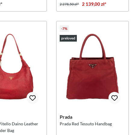
ł*
2 139,00 zł*
2 278,50 zł*
-7%
preloved
Prada
itello Daino Leather
Prada Red Tessuto Handbag
der Bag