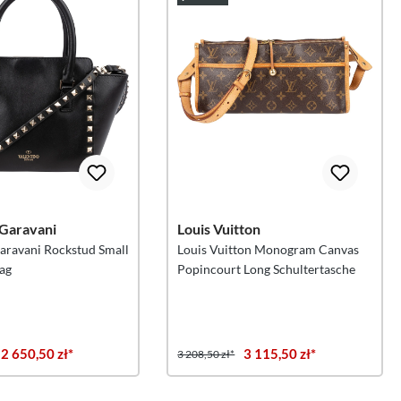
 Garavani
Louis Vuitton
aravani Rockstud Small
Louis Vuitton Monogram Canvas
ag
Popincourt Long Schultertasche
2 650,50 zł*
3 115,50 zł*
3 208,50 zł*