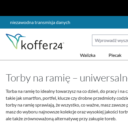
ejdź do głównej zawartości
Przejdź do wyszukiwania
Przejdź do głównej nawigacji
niezawodna transmisja danych
Walizka
Plecak
Torby na ramię – uniwersaln
Torba na ramię to idealny towarzysz na co dzień, do pracy i na
takie jak smartfon, portfel, klucze czy drobne przedmioty codzi
torby na ramię sprawiają, że wszystko, co ważne, masz zawsze 
masz do wyboru najnowsze kolekcje oraz wysokiej jakości torb
ale także zrównoważoną alternatywę przy zakupie toreb.