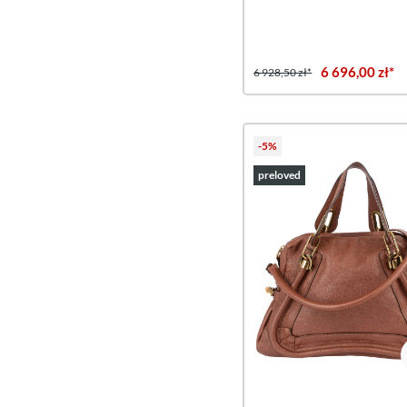
6 696,00 zł*
6 928,50 zł*
-5%
preloved