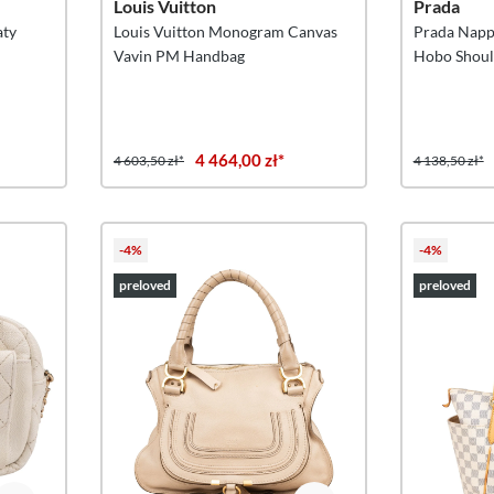
Louis Vuitton
Prada
aty
Louis Vuitton Monogram Canvas
Prada Napp
Vavin PM Handbag
Hobo Shoul
4 464,00 zł*
4 603,50 zł*
4 138,50 zł*
-4%
-4%
preloved
preloved