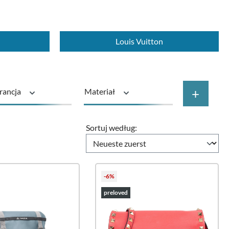
Louis Vuitton
+
rancja
Materiał
wnoważony
Rodzaj produktu
Sortuj według:
Cena
-6%
preloved