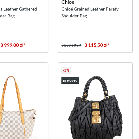
Chloe
a Leather Gathered
Chloé Grained Leather Paraty
der Bag
Shoulder Bag
3 999,00 zł*
3 115,50 zł*
3 208,50 zł*
-5%
preloved