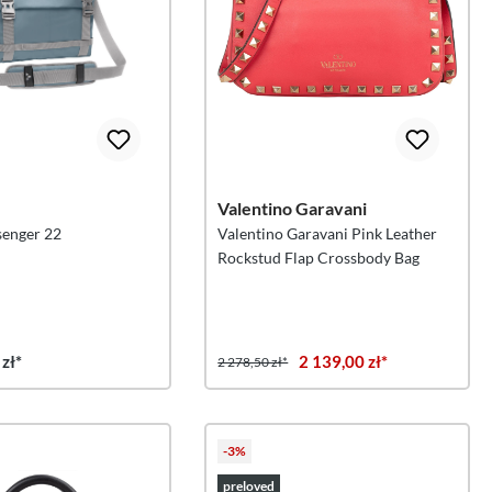
Valentino Garavani
enger 22
Valentino Garavani Pink Leather
Rockstud Flap Crossbody Bag
zł*
2 139,00 zł*
2 278,50 zł*
-3%
preloved