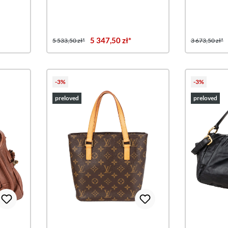
5 347,50 zł*
5 533,50 zł*
3 673,50 zł*
-3%
-3%
preloved
preloved