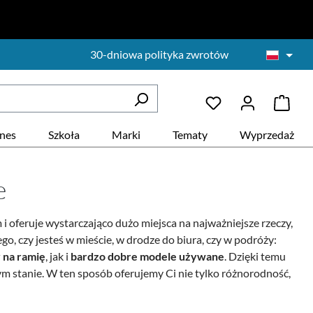
30-dniowa polityka zwrotów
znes
Szkoła
Marki
Tematy
Wyprzedaż
e
i oferuje wystarczająco dużo miejsca na najważniejsze rzeczy,
go, czy jesteś w mieście, w drodze do biura, czy w podróży:
 na ramię
,
jak i
bardzo dobre modele używane
. Dzięki temu
ym stanie. W ten sposób oferujemy Ci nie tylko różnorodność,