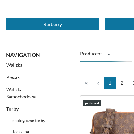
Burberry
Producent
Walizka
Rozmiar walizki
Plecak
Strona
Strona
1
2
Walizka
Rolki
Samochodowa
preloved
Torby
ekologiczne torby
Teczki na