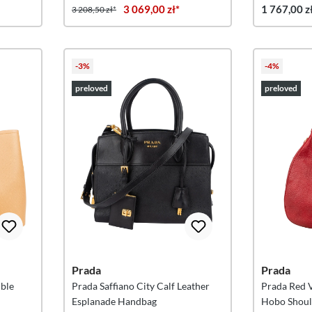
3 069,00 zł*
1 767,00 z
3 208,50 zł*
-3%
-4%
preloved
preloved
Prada
Prada
uble
Prada Saffiano City Calf Leather
Prada Red V
Esplanade Handbag
Hobo Shoul