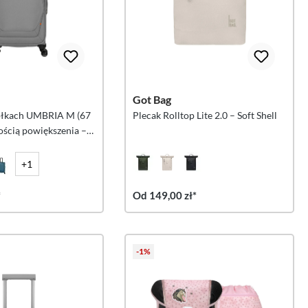
Got Bag
ółkach UMBRIA M (67
Plecak Rolltop Lite 2.0 – Soft Shell
ością powiększenia –
+1
*
Od 149,00 zł*
-1%