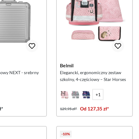
Belmil
owy NEXT - srebrny
Elegancki, ergonomiczny zestaw
szkolny, 4-częściowy – Star Horses
+1
ł*
Od 127,35 zł*
129,95 zł*
-10%