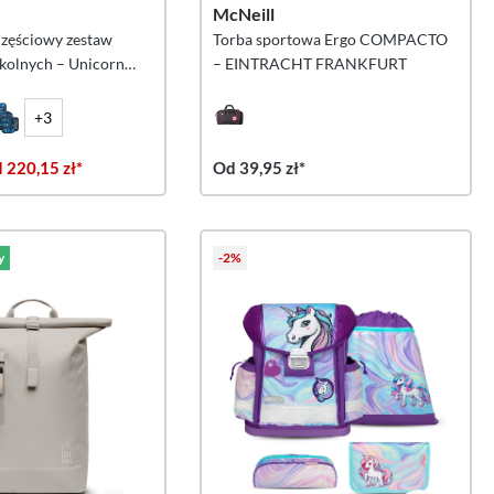
McNeill
częściowy zestaw
Torba sportowa Ergo COMPACTO
zkolnych – Unicorn
– EINTRACHT FRANKFURT
ple
+3
 220,15 zł*
Od 39,95 zł*
y
-2%