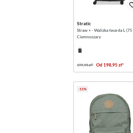
Stratic
Straw + - Walizka twarda L (75
Ciemnoszary
Od 198,95 zł*
199,95 zł*
-11%