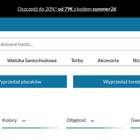
Oszczędź do 20%*
od 79€
z kodem
summer26
Walizka Samochodowa
Torby
Akcesoria
Bi
yprzedaż plecaków
Wyprzedaż tore
Kolory
Objętość
Gwa
Seria
Stan
zró