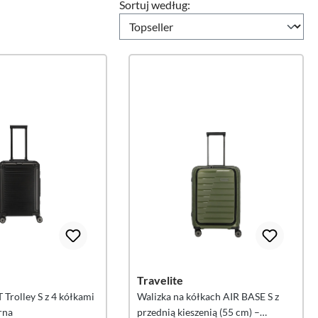
Sortuj według:
Cena
Travelite
Trolley S z 4 kółkami
Walizka na kółkach AIR BASE S z
rna
przednią kieszenią (55 cm) –