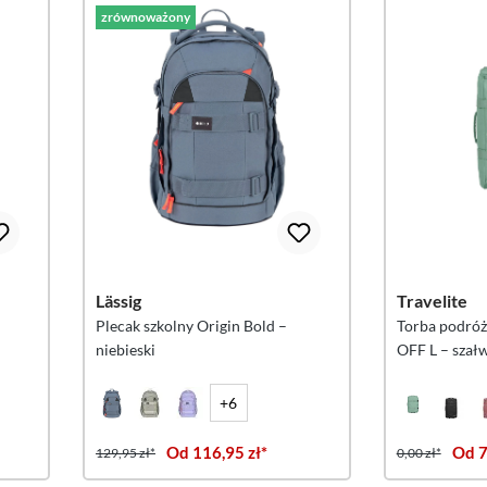
zrównoważony
Lässig
Travelite
Plecak szkolny Origin Bold –
Torba podróż
niebieski
OFF L – szał
+6
Od 116,95 zł*
Od 7
129,95 zł*
0,00 zł*