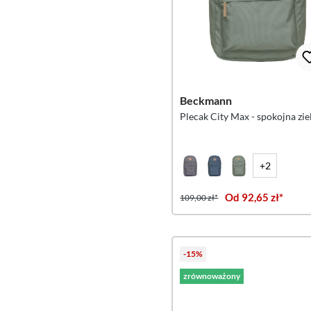
Beckmann
Plecak City Max - spokojna zie
+2
Od 92,65 zł*
109,00 zł*
-15%
zrównoważony