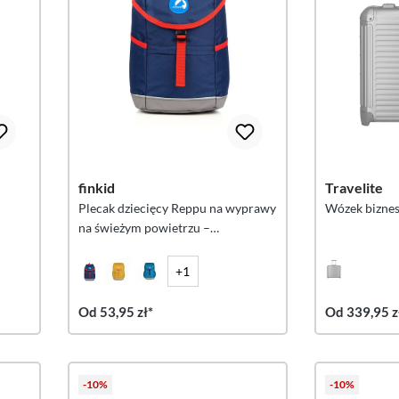
finkid
Travelite
Plecak dziecięcy Reppu na wyprawy
Wózek biznes
na świeżym powietrzu –
granatowo-czerwony
+1
Od 53,95 zł*
Od 339,95 z
-10%
-10%