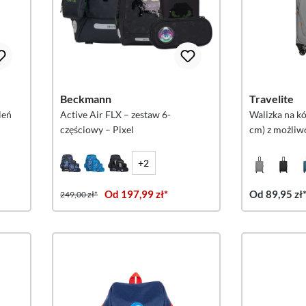
Beckmann
Travelite
leń
Active Air FLX – zestaw 6-
Walizka na k
częściowy – Pixel
cm) z możliw
Smoky Grey
+2
Od 197,99 zł*
Od 89,95 zł
249,00 zł*