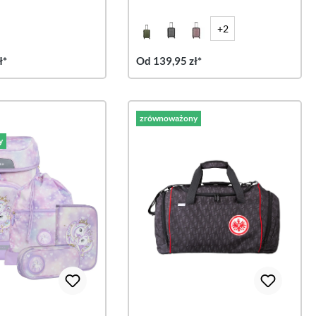
oliwkowa
+2
ł*
Od 139,95 zł*
zrównoważony
y