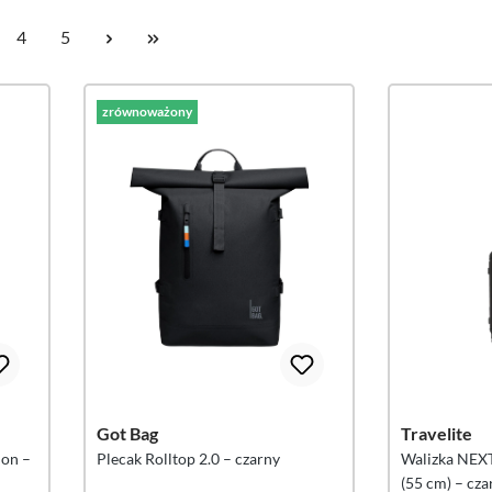
ona
Strona
Strona
4
5
zrównoważony
Got Bag
Travelite
on –
Plecak Rolltop 2.0 – czarny
Walizka NEXT 
(55 cm) – cza