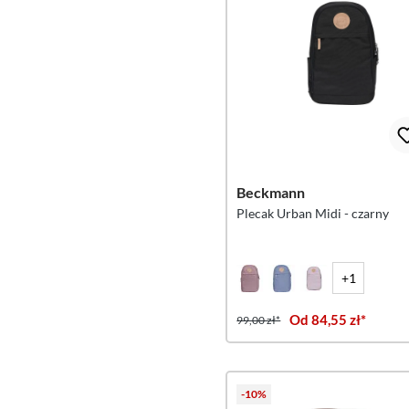
Beckmann
Plecak Urban Midi - czarny
+1
Od 84,55 zł*
99,00 zł*
-10%