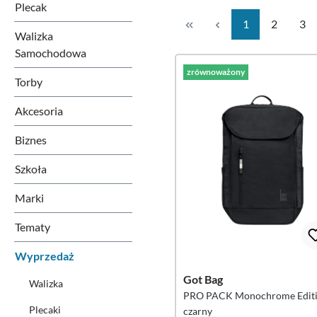
Plecak
Strona
Strona
Str
1
2
3
Walizka
Rolki
Samochodowa
zrównoważony
Torby
Akcesoria
Biznes
Szkoła
Marki
Tematy
Wyprzedaż
Got Bag
Walizka
PRO PACK Monochrome Editi
Plecaki
czarny