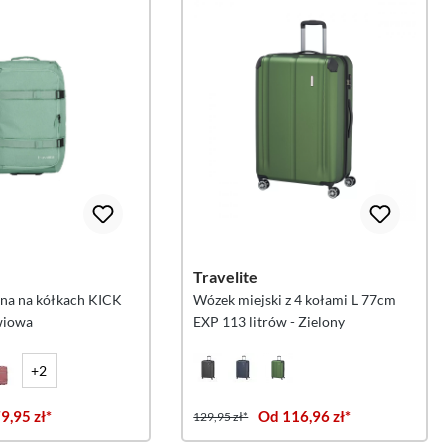
Travelite
na na kółkach KICK
Wózek miejski z 4 kołami L 77cm
wiowa
EXP 113 litrów - Zielony
+2
9,95 zł*
Od 116,96 zł*
129,95 zł*