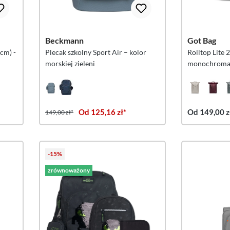
Beckmann
Got Bag
 cm) -
Plecak szkolny Sport Air – kolor
Rolltop Lite 
morskiej zieleni
monochromat
Od 125,16 zł*
Od 149,00 z
149,00 zł*
-15%
zrównoważony