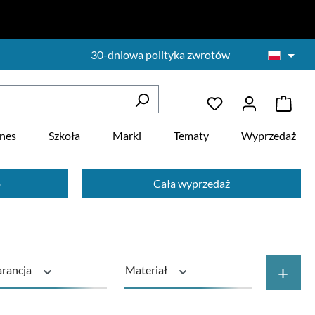
30-dniowa polityka zwrotów
znes
Szkoła
Marki
Tematy
Wyprzedaż
b
Cała wyprzedaż
+
rancja
Materiał
wnoważony
Rodzaj produktu