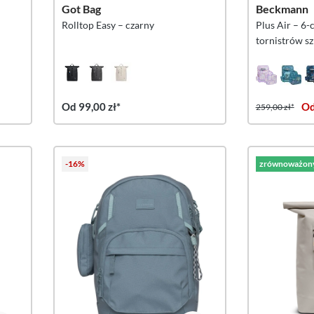
Got Bag
Beckmann
Rolltop Easy – czarny
Plus Air – 6-
tornistrów s
Princess Pur
Od 99,00 zł*
Od
259,00 zł*
-16%
zrównoważon