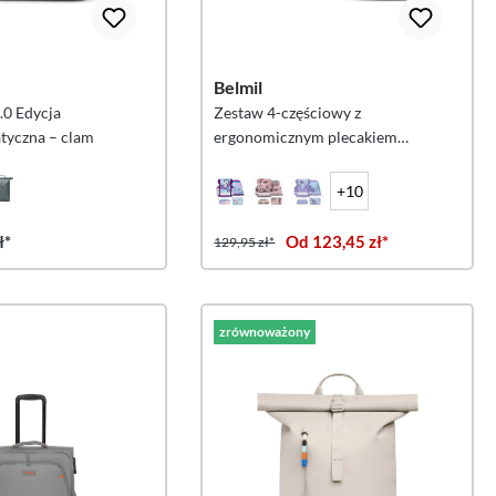
Belmil
2.0 Edycja
Zestaw 4-częściowy z
yczna – clam
ergonomicznym plecakiem
szkolnym Belmil Classy „Unicorn
Dream”
+10
ł*
Od 123,45 zł*
129,95 zł*
zrównoważony