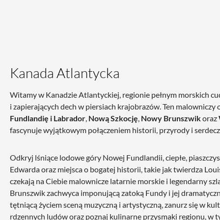
Od 636,77 zł*
Kanada Atlantycka
Witamy w Kanadzie Atlantyckiej, regionie pełnym morskich cu
i zapierających dech w piersiach krajobrazów. Ten malowniczy
Fundlandię i Labrador
,
Nową Szkocję
,
Nowy Brunszwik
oraz
fascynuje wyjątkowym połączeniem historii, przyrody i serdecz
Odkryj lśniące lodowe góry Nowej Fundlandii, ciepłe, piaszczy
Edwarda oraz miejsca o bogatej historii, takie jak twierdza Lo
Stratic
czekają na Ciebie malownicze latarnie morskie i legendarny sz
Straw + America Unlimited Canada Edition – zestaw walizek z
Brunszwik zachwyca imponującą zatoką Fundy i jej dramatyczn
tętniącą życiem sceną muzyczną i artystyczną, zanurz się w kul
rdzennych ludów oraz poznaj kulinarne przysmaki regionu, w 