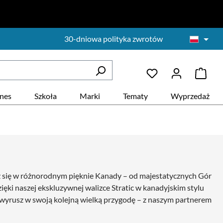
30-dniowa polityka zwrotów
znes
Szkoła
Marki
Tematy
Wyprzedaż
rz się w różnorodnym pięknie Kanady – od majestatycznych Gór
zięki naszej ekskluzywnej walizce Stratic w kanadyjskim stylu
i wyrusz w swoją kolejną wielką przygodę – z naszym partnerem