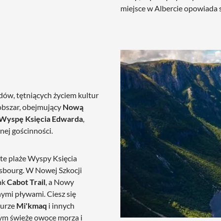
miejsce w Albercie opowiada s
dów, tętniących życiem kultur
 obszar, obejmujący
Nową
Wyspę Księcia Edwarda
,
nej gościnności.
ste plaże Wyspy Księcia
uisbourg. W Nowej Szkocji
lak
Cabot Trail
, a Nowy
 twardą obudową M/L – czarny
ymi pływami. Ciesz się
turze
Mi'kmaq
i innych
tym świeże owoce morza i