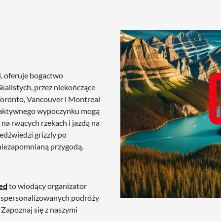
i, oferuje bogactwo
alistych, przez niekończące
ak Toronto, Vancouver i Montreal
cy aktywnego wypoczynku mogą
 na rwących rzekach i jazdą na
edźwiedzi grizzly po
ę niezapomnianą przygodą.
ed
to wiodący organizator
i spersonalizowanych podróży
 Zapoznaj się z naszymi