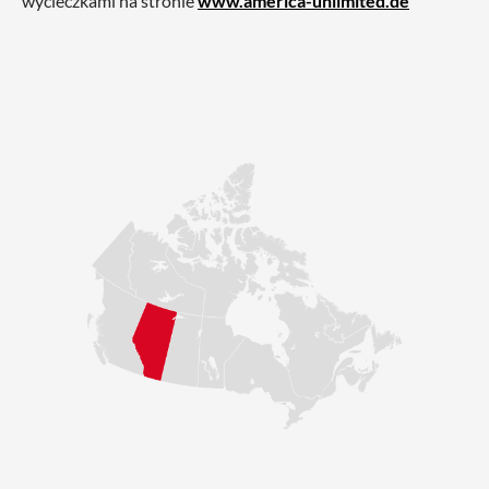
wycieczkami na stronie
www.america-unlimited.de