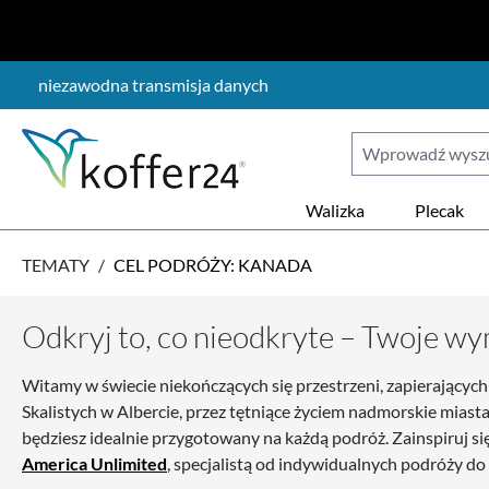
ejdź do głównej zawartości
Przejdź do wyszukiwania
Przejdź do głównej nawigacji
niezawodna transmisja danych
Walizka
Plecak
TEMATY
/
CEL PODRÓŻY: KANADA
Odkryj to, co nieodkryte – Twoje w
Witamy w świecie niekończących się przestrzeni, zapierający
Skalistych w Albercie, przez tętniące życiem nadmorskie miasta
będziesz idealnie przygotowany na każdą podróż. Zainspiruj s
America Unlimited
, specjalistą od indywidualnych podróży do