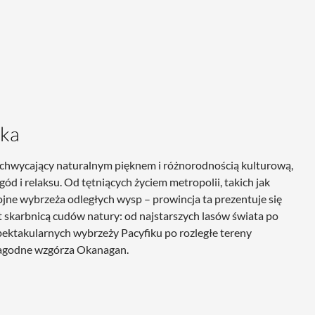
ska
achwycający naturalnym pięknem i różnorodnością kulturową,
ód i relaksu. Od tętniących życiem metropolii, takich jak
ojne wybrzeża odległych wysp – prowincja ta prezentuje się
t skarbnicą cudów natury: od najstarszych lasów świata po
pektakularnych wybrzeży Pacyfiku po rozległe tereny
 łagodne wzgórza Okanagan.