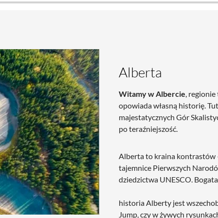
Alberta
Witamy w Albercie
, regioni
opowiada własną historię. Tut
majestatycznych Gór Skalistyc
po teraźniejszość.
Alberta to kraina kontrastów
tajemnice Pierwszych Narodó
(65 cm) - Czarny
dziedzictwa UNESCO. Bogata
historia Alberty jest wszech
Jump, czy w żywych rysunkach