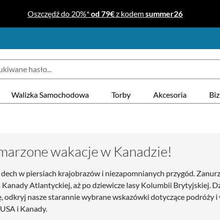
Oszczędź do 20%*
od 79€
z kodem
summer26
Walizka Samochodowa
Torby
Akcesoria
Bi
ymarzone wakacje w Kanadzie!
ch dech w piersiach krajobrazów i niezapomnianych przygód. Zanu
 Kanady Atlantyckiej, aż po dziewicze lasy Kolumbii Brytyjskiej. D
ię, odkryj nasze starannie wybrane wskazówki dotyczące podróży 
 USA i Kanady.