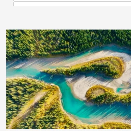
Stratic
Straw + America Unlimited Canada Edition - Walizka twarda M 