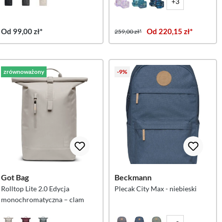
+3
Od 99,00 zł*
Od 220,15 zł*
259,00 zł*
zrównoważony
-9%
Got Bag
Beckmann
Rolltop Lite 2.0 Edycja
Plecak City Max - niebieski
monochromatyczna – clam