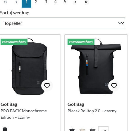
Strona
Strona
Strona
Strona
Strona
1
2
3
4
5
Sortuj według:
zrównoważony
zrównoważony
Got Bag
Got Bag
PRO PACK Monochrome
Plecak Rolltop 2.0 – czarny
Edition – czarny