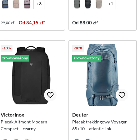
+3
+1
Od 84,15 zł*
Od 88,00 zł*
99,00 zł*
-10%
-18%
zrównoważony
zrównoważony
Victorinox
Deuter
Plecak Altmont Modern
Plecak trekkingowy Voyager
Compact – czarny
65+10 – atlantic-ink