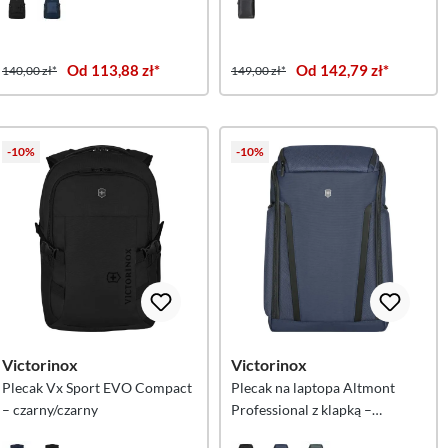
Od 113,88 zł*
Od 142,79 zł*
140,00 zł*
149,00 zł*
-10%
-10%
Victorinox
Victorinox
Plecak Vx Sport EVO Compact
Plecak na laptopa Altmont
– czarny/czarny
Professional z klapką –
granatowy