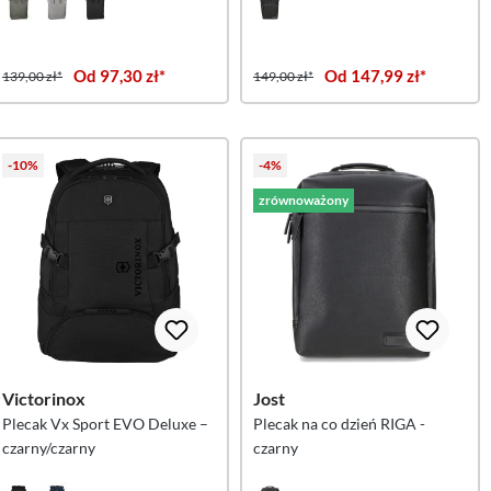
Od 97,30 zł*
Od 147,99 zł*
139,00 zł*
149,00 zł*
-10%
-4%
zrównoważony
Victorinox
Jost
Plecak Vx Sport EVO Deluxe –
Plecak na co dzień RIGA -
czarny/czarny
czarny