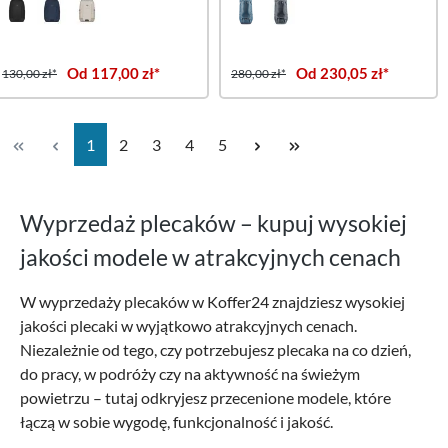
Od 117,00 zł*
Od 230,05 zł*
130,00 zł*
280,00 zł*
Strona
Strona
Strona
Strona
Strona
1
2
3
4
5
Wyprzedaż plecaków – kupuj wysokiej
jakości modele w atrakcyjnych cenach
W wyprzedaży plecaków w Koffer24 znajdziesz wysokiej
jakości plecaki w wyjątkowo atrakcyjnych cenach.
Niezależnie od tego, czy potrzebujesz plecaka na co dzień,
do pracy, w podróży czy na aktywność na świeżym
powietrzu – tutaj odkryjesz przecenione modele, które
łączą w sobie wygodę, funkcjonalność i jakość.