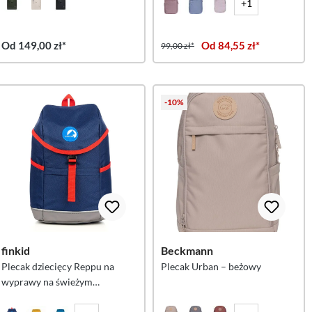
+1
Od 149,00 zł*
Od 84,55 zł*
99,00 zł*
-10%
finkid
Beckmann
Plecak dziecięcy Reppu na
Plecak Urban – beżowy
wyprawy na świeżym
powietrzu – granatowo-