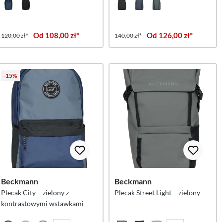
Od 108,00 zł*
Od 126,00 zł*
120,00 zł*
140,00 zł*
-15%
Beckmann
Beckmann
Plecak City – zielony z
Plecak Street Light – zielony
kontrastowymi wstawkami