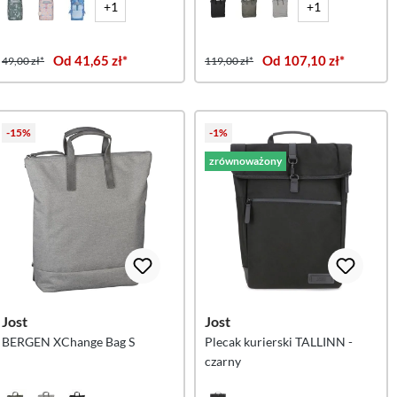
+1
+1
Od 41,65 zł*
Od 107,10 zł*
49,00 zł*
119,00 zł*
-15%
-1%
zrównoważony
Jost
Jost
BERGEN XChange Bag S
Plecak kurierski TALLINN -
czarny