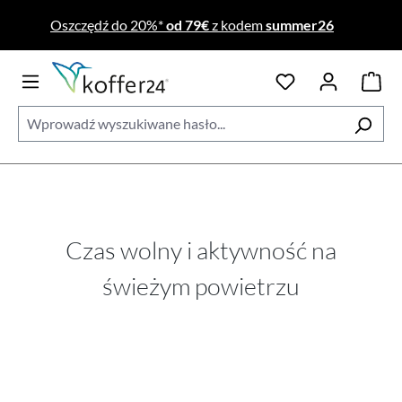
Przejdź do głównej zawartości
Oszczędź do 20%*
od 79€
z kodem
summer26
Czas wolny i aktywność na
świeżym powietrzu