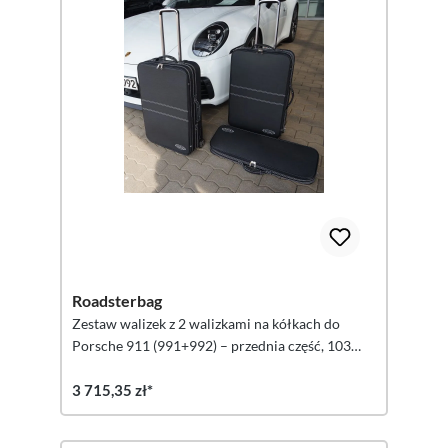
Roadsterbag
Zestaw walizek z 2 walizkami na kółkach do
Porsche 911 (991+992) – przednia część, 103
litry, 3-częściowy
3 715,35 zł*