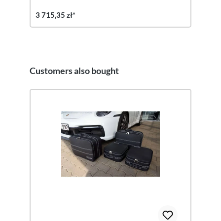
3 715,35 zł*
Customers also bought
Pomiń galerię produktów