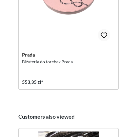
Prada
Biżuteria do torebek Prada
553,35 zł*
Customers also viewed
Pomiń galerię produktów