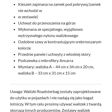
Kieszeń zapinana na zamek pod pokrywą (zamek
nie wchodzi w
w zestawie)
Uchwyt do przenoszenia na górze
Wykonana ze specjalnego, wyjątkowo
wytrzymałego nylonu walizkowego
Ozdobne szwy w kontrastującym srebrnoszarym
kolorze
Przednie panele i uchwyty z włoskiej skóry
Podszewka z mikrofibry Ancarra
Wymiary: walizka A – 44 cm x 34 cm x 20 cm,
walizka B – 33 cm x 31 cm x 15 cm
Uwaga: Walizki Roadsterbag zostały zaprojektowane
do użytku w pojazdach i nie nadają się jako bagaż
lotniczy. W tym celu prosimy używać walizek z twardą
skorupą innych producentów. Zestawy walizek