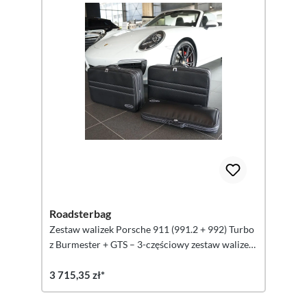
Roadsterbag
Zestaw walizek Porsche 911 (991.2 + 992) Turbo
z Burmester + GTS – 3-częściowy zestaw walizek
(UE)
3 715,35 zł*