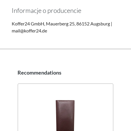
Informacje o producencie
Koffer24 GmbH, Mauerberg 25, 86152 Augsburg |
mail@koffer24.de
Recommendations
Pomiń galerię produktów