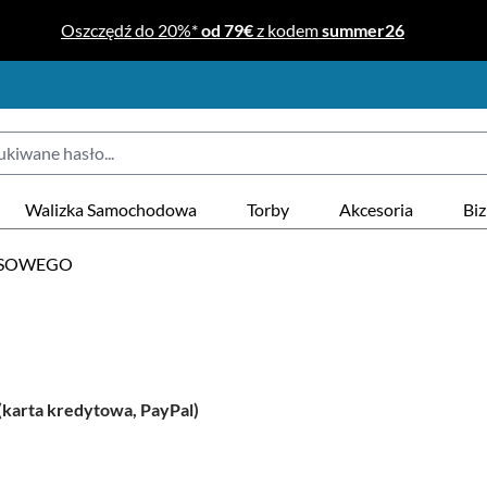
Oszczędź do 20%*
od 79€
z kodem
summer26
Walizka Samochodowa
Torby
Akcesoria
Bi
NESOWEGO
(karta kredytowa, PayPal)