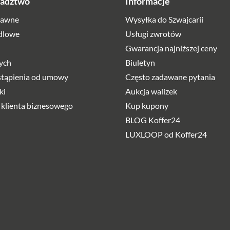
radztwo
Informacje
rawne
Wysyłka do Szwajcarii
dlowe
Usługi zwrotów
Gwarancja najniższej ceny
ych
Biuletyn
stąpienia od umowy
Często zadawane pytania
ki
Aukcja walizek
 klienta biznesowego
Kup kupony
BLOG Koffer24
LUXLOOP od Koffer24