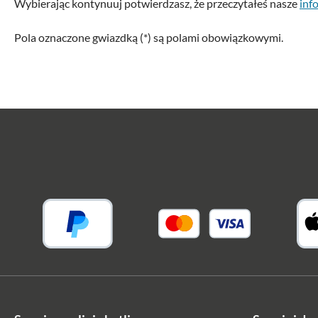
Wybierając kontynuuj potwierdzasz, że przeczytałeś nasze
inf
Pola oznaczone gwiazdką (*) są polami obowiązkowymi.