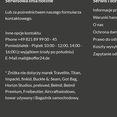
Serwisowa linia hotline
Serwis i do
Informacje p
Lub za pośrednictwem naszego
formularza
Warunki han
kontaktowego
.
O nas
Ochrona dan
Inne opcje kontaktu
Phone
+49 821 89 99 00 - 45
Prawo do od
Poniedziałek - Piątek 10:00 - 12:00, 14:00 -
Koszty wysył
16:00 (z wyjątkiem środy po południu)
Zapytanie od
E-Mail
mail@koffer24.de
* Zniżka nie dotyczy marek Travelite, Titan,
Impackt, finkid, Buckle &; Seam, Got Bag,
Horizn Studios, preloved, Belmil, Belmil
Premium, Freibeutler, Aircraftwindows,
towar używany i Bagażnik samochodowy.