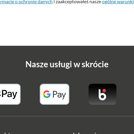
ormacje o ochronie danych
i zaakceptowałeś nasze
ogólne warunki
Nasze usługi w skrócie