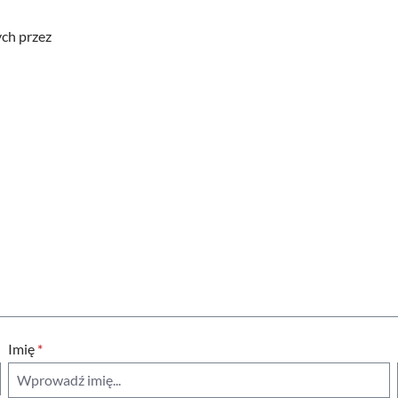
ych przez
Imię
*