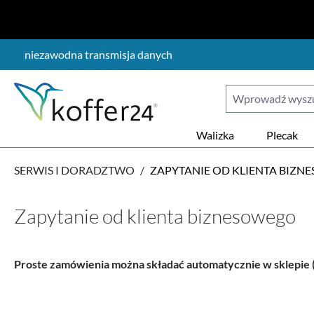
ejdź do głównej zawartości
Przejdź do wyszukiwania
Przejdź do głównej nawigacji
niezawodna transmisja danych
Walizka
Plecak
SERWIS I DORADZTWO
/
ZAPYTANIE OD KLIENTA BIZ
Zapytanie od klienta biznesowego
Proste zamówienia można składać automatycznie w sklepie 