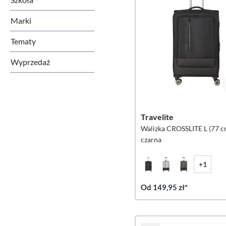
Marki
Tematy
Wyprzedaż
Travelite
Walizka CROSSLITE L (77 c
czarna
+1
Od 149,95 zł*