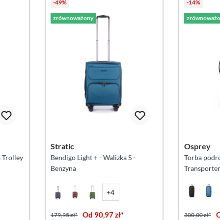
-49%
-14%
zrównoważony
zrównoważo
Stratic
Osprey
 Trolley
Bendigo Light + - Walizka S -
Torba podr
Benzyna
Transporter
+4
Od 90,97 zł*
O
179,95 zł*
300,00 zł*