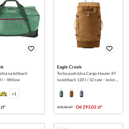
ek
Eagle Creek
óżna na kółkach
Torba podróżna Cargo Hauler XT
 l – Willow
na kółkach 120 l / 32 cale – kolor
żelazny pomarańczowy
+1
zł*
Od 293,02 zł*
370,00 zł*