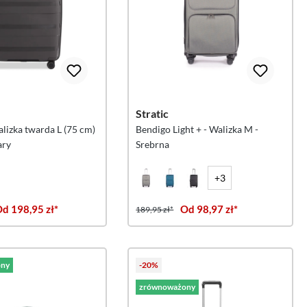
Stratic
alizka twarda L (75 cm)
Bendigo Light + - Walizka M -
ary
Srebrna
+3
d 198,95 zł*
Od 98,97 zł*
189,95 zł*
ny
-20%
zrównoważony