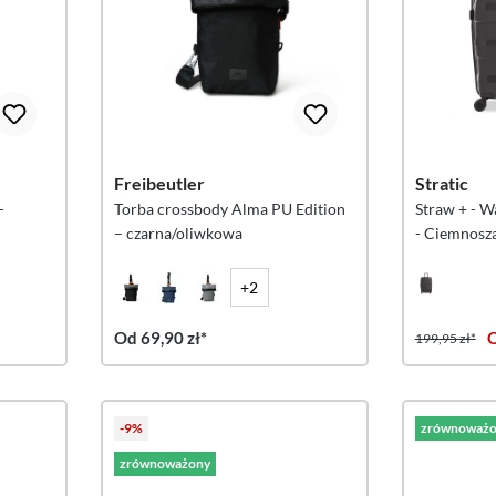
Freibeutler
Stratic
-
Torba crossbody Alma PU Edition
Straw + - W
– czarna/oliwkowa
- Ciemnosz
+2
Od 69,90 zł*
O
199,95 zł*
-9%
zrównoważo
zrównoważony