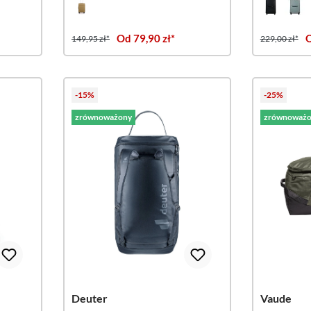
Od 79,90 zł*
O
149,95 zł*
229,00 zł*
-15%
-25%
zrównoważony
zrównoważo
Deuter
Vaude