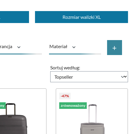
L
Rozmiar walizki XL
+
rancja
Materiał
aj produktu
Rolki
Sortuj według:
-47%
ny
zrównoważony