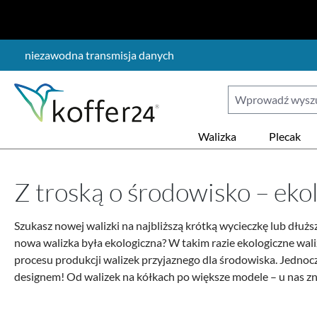
ejdź do głównej zawartości
Przejdź do wyszukiwania
Przejdź do głównej nawigacji
niezawodna transmisja danych
Walizka
Plecak
Z troską o środowisko – eko
Szukasz nowej walizki na najbliższą krótką wycieczkę lub dłużs
nowa walizka była ekologiczna? W takim razie ekologiczne wal
procesu produkcji walizek przyjaznego dla środowiska. Jednoc
designem! Od walizek na kółkach po większe modele – u nas zn