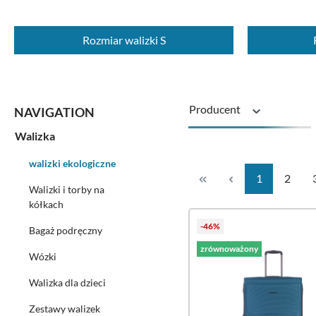
Rozmiar walizki S
Producent
Walizka
Rozmiar walizki
walizki ekologiczne
Strona
Strona
1
2
Walizki i torby na
Cena
kółkach
-46%
Bagaż podręczny
zrównoważony
Wózki
Walizka dla dzieci
Zestawy walizek