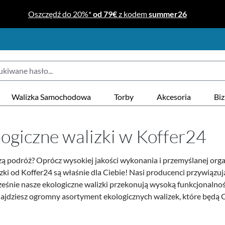
Oszczędź do 20%*
od 79€
z kodem
summer26
Walizka Samochodowa
Torby
Akcesoria
Bi
logiczne walizki w Koffer24
zą podróż? Oprócz wysokiej jakości wykonania i przemyślanej organ
izki od Koffer24 są właśnie dla Ciebie! Nasi producenci przywiąz
ześnie nasze ekologiczne walizki przekonują wysoką funkcjonalno
ajdziesz ogromny asortyment ekologicznych walizek, które będą C