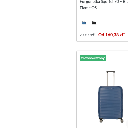
Furgonetka Squffel 70 – Bl
Flame OS
Od 160,38 zł*
200,00 zł*
zrównoważony