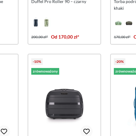
ue
Duffel Pro Roller 90 – czarny
Torba podró
khaki
Od 170,00 zł*
O
200,00 zł*
170,00 zł*
-10%
-20%
zrównoważony
zrównoważo