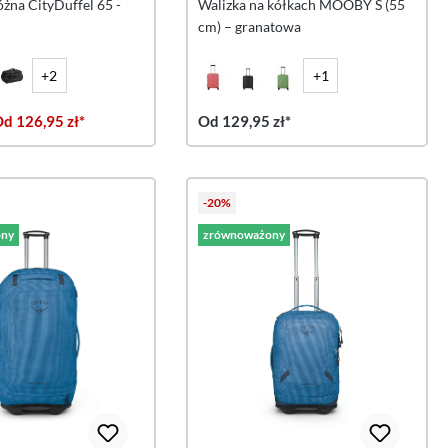
żna CityDuffel 65 -
Walizka na kółkach MOOBY S (55
cm) – granatowa
+2
+1
d 126,95 zł*
Od 129,95 zł*
-20%
ny
zrównoważony