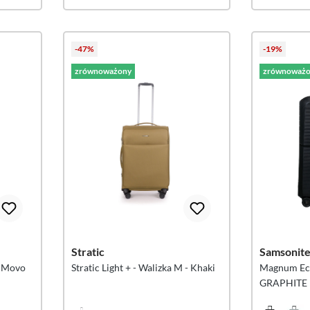
-47%
-19%
zrównoważony
zrównoważo
Stratic
Samsonit
o Movo
Stratic Light + - Walizka M - Khaki
Magnum Ec
GRAPHITE