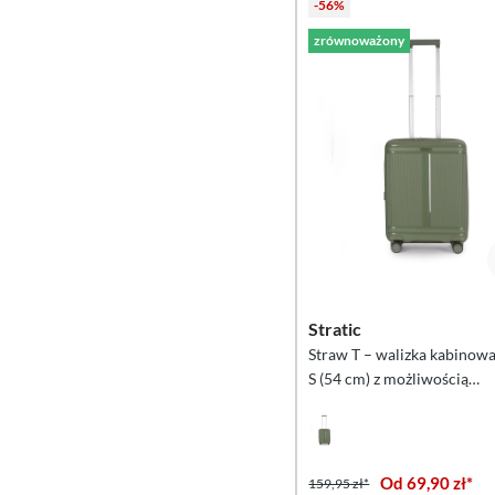
-56%
zrównoważony
Stratic
Straw T – walizka kabinowa
S (54 cm) z możliwością
powiększenia – oliwkowa
Od 69,90 zł*
159,95 zł*