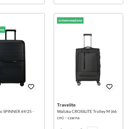
zrównoważony
ny
e
Travelite
o SPINNER 69/25 -
Walizka CROSSLITE Trolley M (66
cm) – czarna