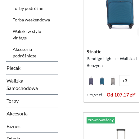
Torby podróżne
Torba weekendowa
Walizki w stylu
vintage
Akcesoria
Stratic
podróżnicze
Bendigo Light + - Walizka L 
Benzyna
Plecak
Walizka
+3
Samochodowa
Od 107,17 zł*
199,95 zł*
Torby
Akcesoria
zrównoważony
Biznes
Szkoła