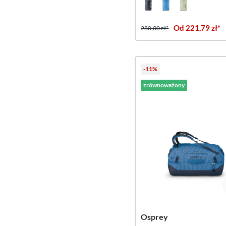
Od 221,79 zł*
280,00 zł*
-11%
zrównoważony
Osprey