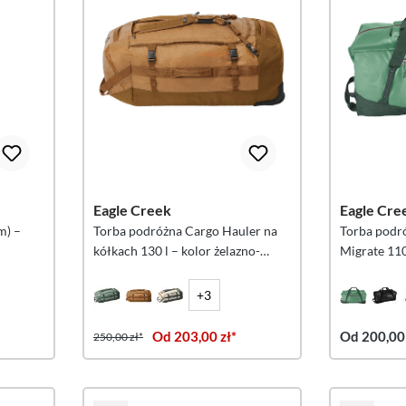
Eagle Creek
Eagle Cre
m) –
Torba podróżna Cargo Hauler na
Torba podr
kółkach 130 l – kolor żelazno-
Migrate 110
pomarańczowy
+3
Od 203,00 zł*
Od 200,00 
250,00 zł*