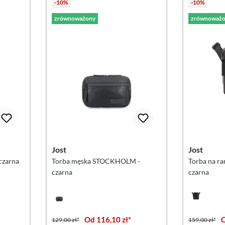
-10%
-10%
zrównoważony
zrównoważo
Jost
Jost
czarna
Torba męska STOCKHOLM -
Torba na r
czarna
czarna
Od 116,10 zł*
O
129,00 zł*
159,00 zł*