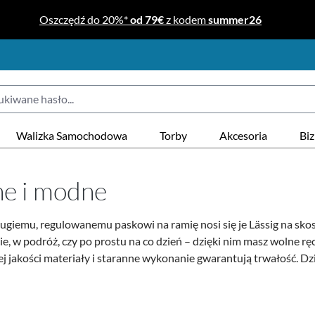
Oszczędź do 20%*
od 79€
z kodem
summer26
Walizka Samochodowa
Torby
Akcesoria
Bi
ne i modne
i długiemu, regulowanemu paskowi na ramię nosi się je Lässig na
cie, w podróż, czy po prostu na co dzień – dzięki nim masz wolne r
 jakości materiały i staranne wykonanie gwarantują trwałość. Dzię