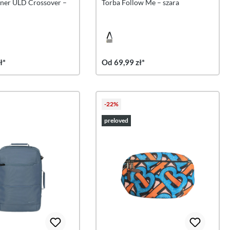
iner ULD Crossover –
Torba Follow Me – szara
ł*
Od 69,99 zł*
-22%
preloved