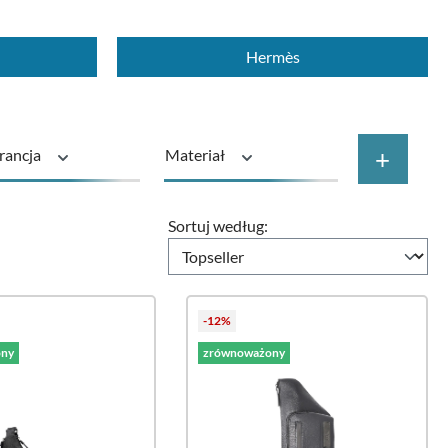
Hermès
+
rancja
Materiał
aj produktu
Cena
Sortuj według:
-12%
ny
zrównoważony