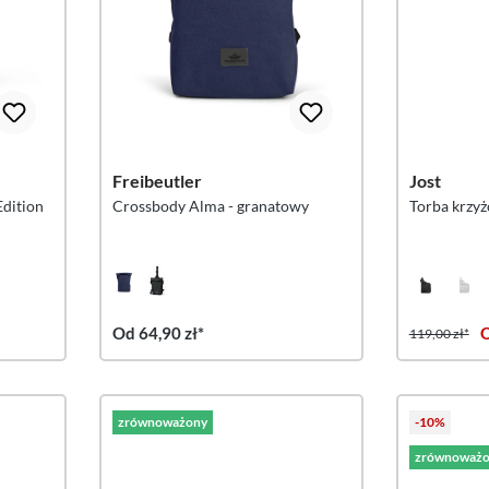
Freibeutler
Jost
dition
Crossbody Alma - granatowy
Torba krzy
Od 64,90 zł*
O
119,00 zł*
zrównoważony
-10%
zrównoważo