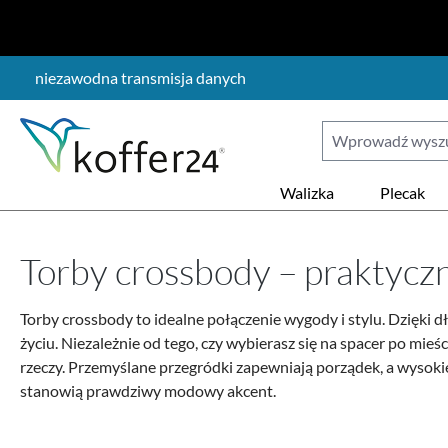
ejdź do głównej zawartości
Przejdź do wyszukiwania
Przejdź do głównej nawigacji
niezawodna transmisja danych
Walizka
Plecak
Torby crossbody – praktycz
Torby crossbody to idealne połączenie wygody i stylu. Dzięk
życiu. Niezależnie od tego, czy wybierasz się na spacer po mieś
rzeczy.
Przemyślane przegródki zapewniają porządek, a wysokiej
stanowią prawdziwy modowy akcent.