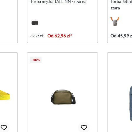
Torba męska TALLINN - czarna
Torba Jetta
szara
Od 62,96 zł*
Od 45,99 z
69,95 zł*
-40%