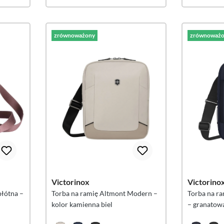
zrównoważony
zrównoważo
Victorinox
Victorino
płótna –
Torba na ramię Altmont Modern –
Torba na ra
kolor kamienna biel
– granatow