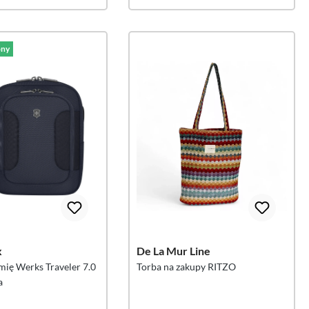
ny
x
De La Mur Line
mię Werks Traveler 7.0
Torba na zakupy RITZO
a