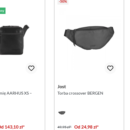
-50%
ny
Jost
amię AARHUS XS –
Torba crossover BERGEN
d 143,10 zł*
Od 24,98 zł*
49,95 zł*