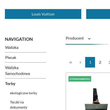
Louis Vuitton
Producent
Walizka
Seria
Plecak
Strona
Strona
1
2
Walizka
Samochodowa
zrównoważony
Torby
ekologiczne torby
Teczki na
dokumenty