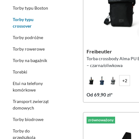
Torby typu Boston
Torby typu
crossover
Torby podróżne
Torby rowerowe
Freibeutler
Torba crossbody Alma PU E
Torby na bagażnik
– czarna/oliwkowa
Torebki
+2
Etui na telefony
komórkowe
Od 69,90 zł*
Transport zwierząt
domowych
Torby biodrowe
zrównoważony
Torby do
przedszkola