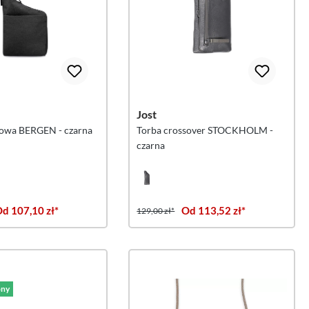
Jost
żowa BERGEN - czarna
Torba crossover STOCKHOLM -
czarna
d 107,10 zł*
Od 113,52 zł*
129,00 zł*
ny