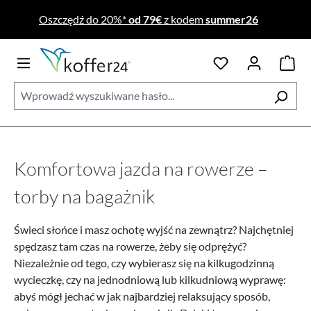
Przejdź do głównej zawartości
Oszczędź do 20%*
od 79€
z kodem
summer26
Komfortowa jazda na rowerze –
torby na bagażnik
Świeci słońce i masz ochotę wyjść na zewnątrz? Najchętniej
spędzasz tam czas na rowerze, żeby się odprężyć?
Niezależnie od tego, czy wybierasz się na kilkugodzinną
wycieczkę, czy na jednodniową lub kilkudniową wyprawę:
abyś mógł jechać w jak najbardziej relaksujący sposób,