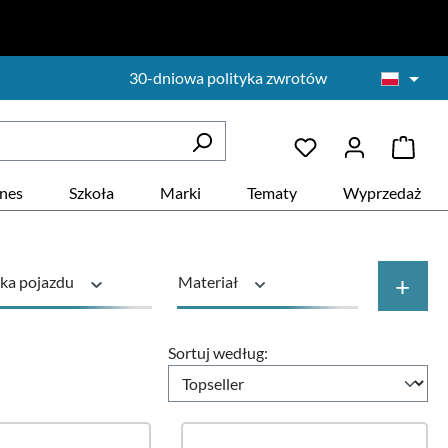
30-dniowa polityka zwrotów
znes
Szkoła
Marki
Tematy
Wyprzedaż
+
ka pojazdu
Materiał
ktu
Cena
Sortuj według: