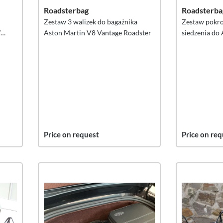
Roadsterbag
Roadsterba
Zestaw 3 walizek do bagażnika
Zestaw pokr
/
Aston Martin V8 Vantage Roadster
siedzenia do
4 szt.
Coupé (UE), 2 
Price on request
Price on req