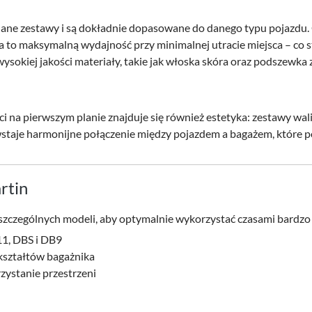
e zestawy i są dokładnie dopasowane do danego typu pojazdu. Czę
ia to maksymalną wydajność przy minimalnej utracie miejsca – c
okiej jakości materiały, takie jak włoska skóra oraz podszewka z 
 na pierwszym planie znajduje się również estetyka: zestawy wali
wstaje harmonijne połączenie między pojazdem a bagażem, które p
rtin
czególnych modeli, aby optymalnie wykorzystać czasami bardzo 
11, DBS i DB9
 kształtów bagażnika
ystanie przestrzeni