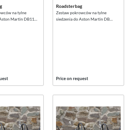
g
Roadsterbag
owców na tylne
Zestaw pokrowców na tylne
 Aston Martin DB11
siedzenia do Aston Martin DB
szt.
11/12/Superleggera Roadster /
Volante (UE), 2 szt.
uest
Price on request