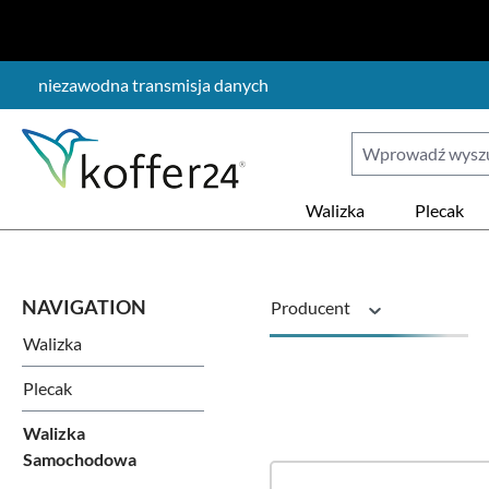
ejdź do głównej zawartości
Przejdź do wyszukiwania
Przejdź do głównej nawigacji
niezawodna transmisja danych
Walizka
Plecak
Producent
Walizka
Model pojazdu
Plecak
Walizka
Samochodowa