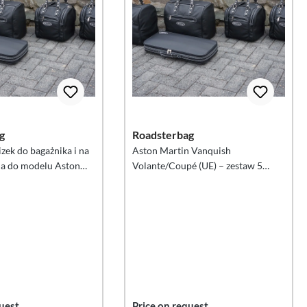
g
Roadsterbag
zek do bagażnika i na
Aston Martin Vanquish
nia do modelu Aston
Volante/Coupé (UE) – zestaw 5
olante/Virage Volante
walizek do bagażnika/na tylne
siedzenia
uest
Price on request