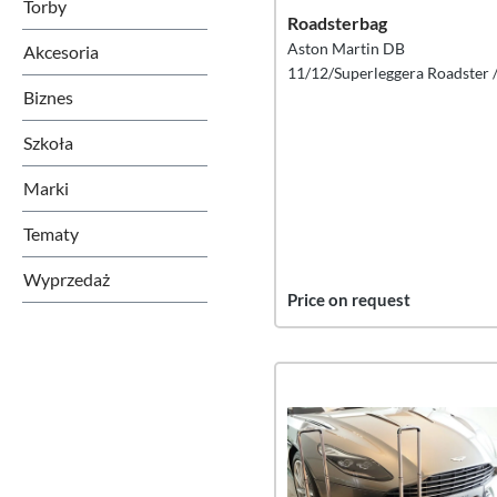
Torby
Roadsterbag
Aston Martin DB
Akcesoria
11/12/Superleggera Roadster 
Biznes
Volante (UE) Zestaw walizek, 
Szkoła
Marki
Tematy
Wyprzedaż
Price on request