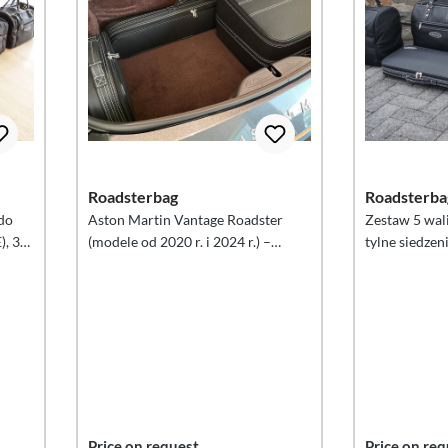
Roadsterbag
Roadsterba
 do
Aston Martin Vantage Roadster
Zestaw 5 wali
, 3-
(modele od 2020 r. i 2024 r.) –
tylne siedze
zestaw 4 walizek do bagażnika
Martin DB9 V
Price on request
Price on req