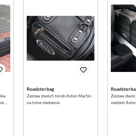
Roadsterbag
Roadsterba
ika
Zestaw dwóch toreb Aston Martin
Zestaw dwóch
pé
na tylne siedzenie
siedzeń Asto
Coupé