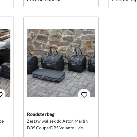
Roadsterbag
pé
Zestaw walizek do Aston Martin
DBS Coupe/DBS Volante – do
bagażnika/tylnych siedzeń, 3-