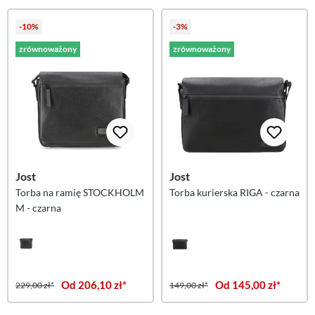
-10%
-3%
zrównoważony
zrównoważony
Jost
Jost
Torba na ramię STOCKHOLM
Torba kurierska RIGA - czarna
M - czarna
Od 206,10 zł*
Od 145,00 zł*
229,00 zł*
149,00 zł*