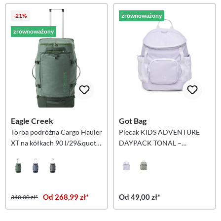
-21%
zrównoważony
zrównoważony
Eagle Creek
Got Bag
Torba podróżna Cargo Hauler
Plecak KIDS ADVENTURE
XT na kółkach 90 l/29&quot;
DAYPACK TONAL –
– zielony
fioletowo-koralowy
Od 268,99 zł*
Od 49,00 zł*
340,00 zł*