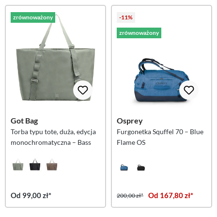
zrównoważony
-11%
zrównoważony
Got Bag
Osprey
Torba typu tote, duża, edycja
Furgonetka Squffel 70 – Blue
monochromatyczna – Bass
Flame OS
Od 99,00 zł*
Od 167,80 zł*
200,00 zł*