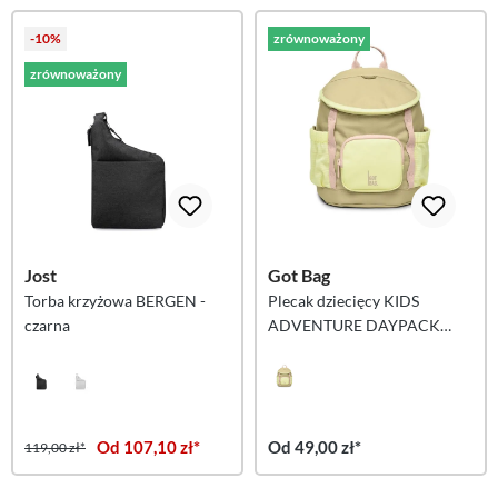
-10%
zrównoważony
zrównoważony
Jost
Got Bag
Torba krzyżowa BERGEN -
Plecak dziecięcy KIDS
czarna
ADVENTURE DAYPACK
MULTI – nori
Od 107,10 zł*
Od 49,00 zł*
119,00 zł*