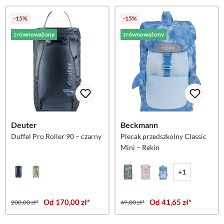
-15%
-15%
zrównoważony
zrównoważony
Deuter
Beckmann
Duffel Pro Roller 90 – czarny
Plecak przedszkolny Classic
Mini – Rekin
+1
Od 170,00 zł*
Od 41,65 zł*
200,00 zł*
49,00 zł*