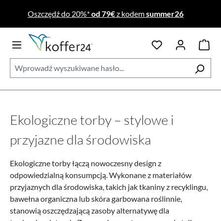
Przejdź do głównej zawartości
Oszczędź do 20%*
od 79€
z kodem
summer26
Ekologiczne torby – stylowe i
przyjazne dla środowiska
Ekologiczne torby łączą nowoczesny design z
odpowiedzialną konsumpcją. Wykonane z materiałów
przyjaznych dla środowiska, takich jak tkaniny z recyklingu,
bawełna organiczna lub skóra garbowana roślinnie,
stanowią oszczędzającą zasoby alternatywę dla