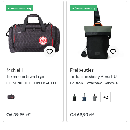
zrównoważony
zrównoważony
McNeill
Freibeutler
Torba sportowa Ergo
Torba crossbody Alma PU
COMPACTO – EINTRACHT
Edition – czarna/oliwkowa
FRANKFURT
+2
Od 39,95 zł*
Od 69,90 zł*