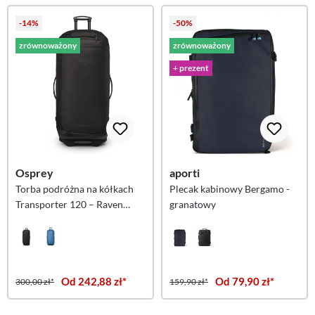
-14%
-50%
zrównoważony
zrównoważony
+ prezent
Osprey
aporti
Torba podróżna na kółkach
Plecak kabinowy Bergamo -
Transporter 120 – Raven
granatowy
Black OS
Od 242,88 zł*
Od 79,90 zł*
300,00 zł*
159,90 zł*