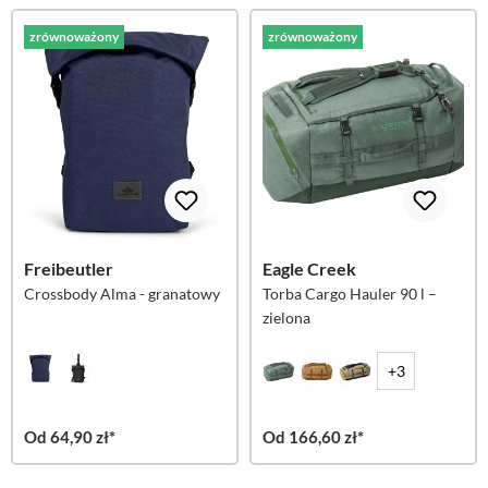
zrównoważony
zrównoważony
Freibeutler
Eagle Creek
Crossbody Alma - granatowy
Torba Cargo Hauler 90 l –
zielona
+3
Od 64,90 zł*
Od 166,60 zł*