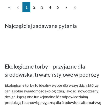
Strona
Strona
Strona
Strona
Strona
1
2
3
4
5
Najczęściej zadawane pytania
Ekologiczne torby – przyjazne dla
środowiska, trwałe i stylowe w podróży
Ekologiczne torby to idealny wybór dla wszystkich, którzy
cenią sobie świadomość ekologiczną, jakość i nowoczesny
design. Łączą one funkcjonalność z odpowiedzialną
produkcją i stanowią przyjazną dla środowiska alternatywę