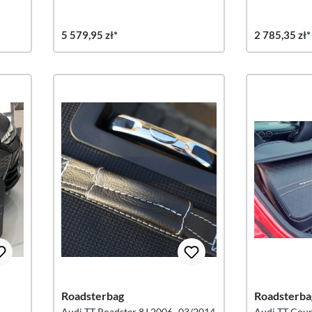
5 579,95 zł*
2 785,35 zł*
Roadsterbag
Roadsterba
Audi TT Roadster 8J 2006–03/2014
Audi TT Coupé