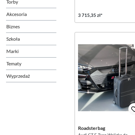
Torby
Akcesoria
3 715,35 zł*
Biznes
Szkoła
Marki
Tematy
Wyprzedaż
Roadsterbag
Audi GT E-Tron Walizka do