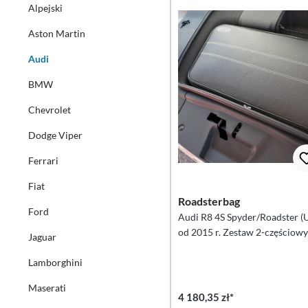
Alpejski
Aston Martin
Audi
BMW
Chevrolet
Dodge Viper
Ferrari
Fiat
Roadsterbag
Ford
Audi R8 4S Spyder/Roadster (
od 2015 r. Zestaw 2-częściowy
Jaguar
bagażnika
Lamborghini
Maserati
4 180,35 zł*