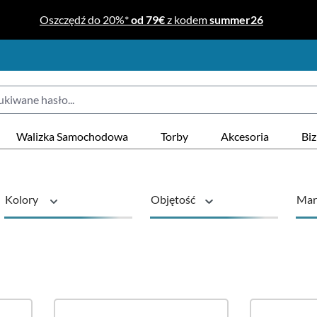
Oszczędź do 20%*
od 79€
z kodem
summer26
Walizka Samochodowa
Torby
Akcesoria
Bi
Kolory
Objętość
Mar
Seria
Rodzaj produ