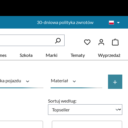
30-dniowa polityka zwrotów
znes
Szkoła
Marki
Tematy
Wyprzedaż
+
ka pojazdu
Materiał
ktu
Cena
Sortuj według: