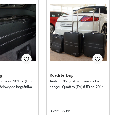
g
Roadsterbag
oupé od 2015 r. (UE)
Audi TT 8S Quattro + wersje bez
ściowy do bagażnika
napędu Quattro (FV) (UE) od 2014 r.
Zestaw walizek 4-częściowy
3 715,35 zł*