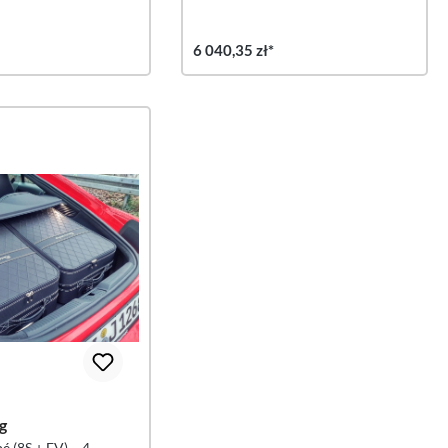
6 040,35 zł*
g
 (8S + FV) – 4-