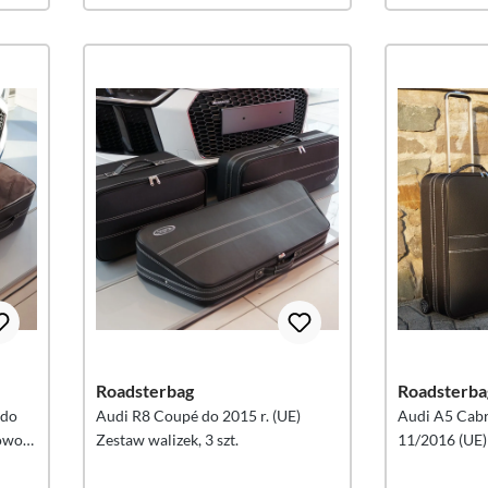
Roadsterbag
Roadsterba
 do
Audi R8 Coupé do 2015 r. (UE)
Audi A5 Cabr
iowo
Zestaw walizek, 3 szt.
11/2016 (UE)
do bagażnika