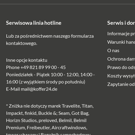
Serwisowa linia hotline
Serwis i do
Informacje p
Lub za pośrednictwem naszego
formularza
Warunki han
kontaktowego
.
O nas
Ochrona dan
Inne opcje kontaktu
Phone
+49 821 89 99 00 - 45
Prawo do od
Poniedziałek - Piątek 10:00 - 12:00, 14:00 -
Koszty wysył
16:00 (z wyjątkiem środy po południu)
Zapytanie od
E-Mail
mail@koffer24.de
* Zniżka nie dotyczy marek Travelite, Titan,
Impackt, finkid, Buckle &; Seam, Got Bag,
Horizn Studios, preloved, Belmil, Belmil
Premium, Freibeutler, Aircraftwindows,
towar używany i Bagażnik samochodowy.