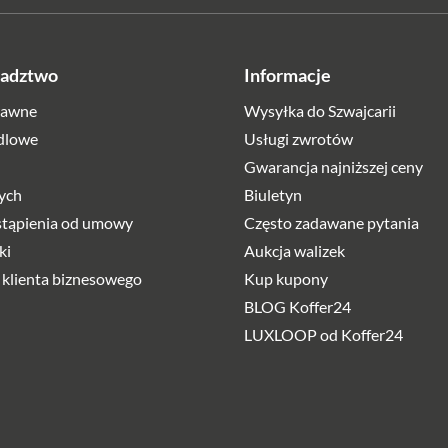
radztwo
Informacje
rawne
Wysyłka do Szwajcarii
dlowe
Usługi zwrotów
Gwarancja najniższej ceny
ych
Biuletyn
stąpienia od umowy
Często zadawane pytania
ki
Aukcja walizek
 klienta biznesowego
Kup kupony
BLOG Koffer24
LUXLOOP od Koffer24