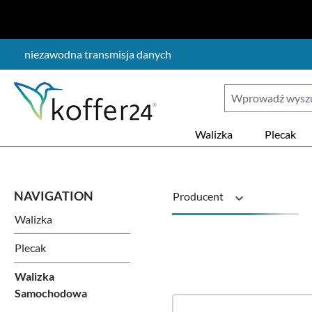
ejdź do głównej zawartości
Przejdź do wyszukiwania
Przejdź do głównej nawigacji
niezawodna transmisja danych
Walizka
Plecak
Producent
Walizka
Model pojazdu
Plecak
Walizka
Samochodowa