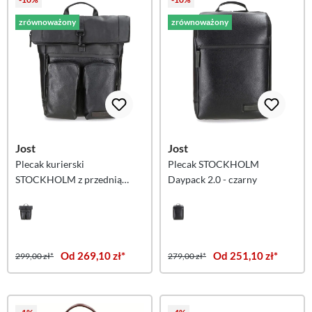
zrównoważony
zrównoważony
Jost
Jost
Plecak kurierski
Plecak STOCKHOLM
STOCKHOLM z przednią
Daypack 2.0 - czarny
kieszenią - czarny
Od 269,10 zł*
Od 251,10 zł*
299,00 zł*
279,00 zł*