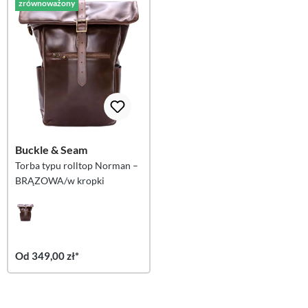
zrównoważony
Buckle & Seam
Torba typu rolltop Norman –
BRĄZOWA/w kropki
Od 349,00 zł*