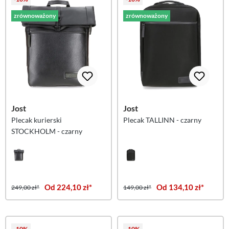
zrównoważony
zrównoważony
Jost
Jost
Plecak kurierski
Plecak TALLINN - czarny
STOCKHOLM - czarny
Od 224,10 zł*
Od 134,10 zł*
249,00 zł*
149,00 zł*
-10%
-10%