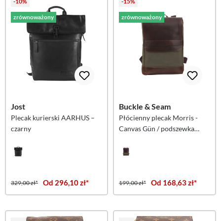
-10%
-15%
zrównoważony
zrównoważony
Jost
Buckle & Seam
Plecak kurierski AARHUS –
Płócienny plecak Morris -
czarny
Canvas Gün / podszewka
niebieska
Od 296,10 zł*
Od 168,63 zł*
329,00 zł*
199,00 zł*