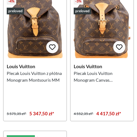
-4%
-3%
preloved
preloved
Louis Vuitton
Louis Vuitton
Plecak Louis Vuitton z płótna
Plecak Louis Vuitton
Monogram Montsouris MM
Monogram Canvas
Montsouris MM
5 347,50 zł*
4 417,50 zł*
5 575,35 zł*
4 552,35 zł*