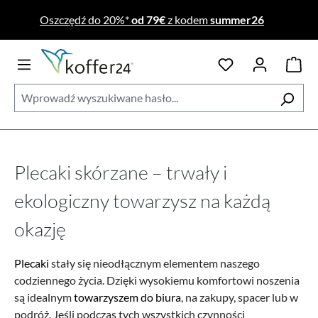
Przejdź do głównej zawartości
Oszczędź do 20%*
od 79€
z kodem
summer26
Plecaki skórzane – trwały i
ekologiczny towarzysz na każdą
okazję
Plecaki
stały się nieodłącznym elementem naszego
codziennego życia. Dzięki wysokiemu komfortowi noszenia
są idealnym
towarzyszem do biura
, na zakupy, spacer lub w
podróż. Jeśli podczas tych wszystkich czynności