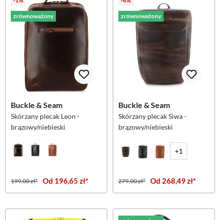
-1%
-4%
zrównoważony
zrównoważony
Buckle & Seam
Buckle & Seam
Skórzany plecak Leon -
Skórzany plecak Siwa -
brązowy/niebieski
brązowy/niebieski
+1
Od 196,65 zł*
Od 268,49 zł*
199,00 zł*
279,00 zł*