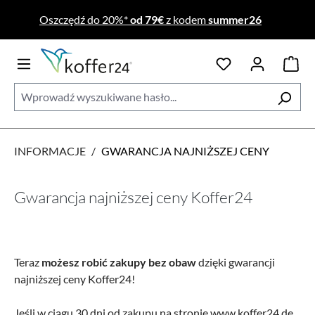
Przejdź do głównej zawartości
Oszczędź do 20%*
od 79€
z kodem
summer26
INFORMACJE
/
GWARANCJA NAJNIŻSZEJ CENY
Gwarancja najniższej ceny Koffer24
Teraz
możesz robić zakupy bez obaw
dzięki gwarancji
najniższej ceny Koffer24!
Jeśli w ciągu 30 dni od zakupu na stronie www.koffer24.de