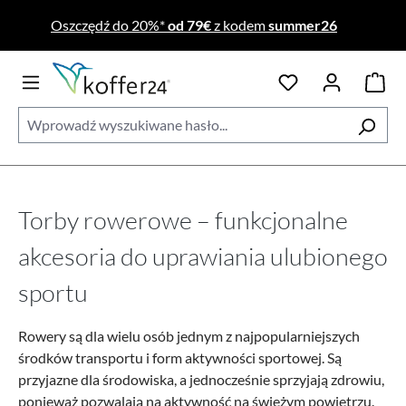
Przejdź do głównej zawartości
Oszczędź do 20%*
od 79€
z kodem
summer26
Torby rowerowe – funkcjonalne
akcesoria do uprawiania ulubionego
sportu
Rowery są dla wielu osób jednym z najpopularniejszych
środków transportu i form aktywności sportowej. Są
przyjazne dla środowiska, a jednocześnie sprzyjają zdrowiu,
ponieważ pozwalają na aktywność na świeżym powietrzu.