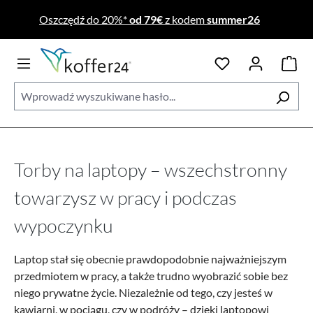
Przejdź do głównej zawartości
Oszczędź do 20%*
od 79€
z kodem
summer26
Torby na laptopy – wszechstronny
towarzysz w pracy i podczas
wypoczynku
Laptop stał się obecnie prawdopodobnie najważniejszym
przedmiotem w pracy, a także trudno wyobrazić sobie bez
niego prywatne życie. Niezależnie od tego, czy jesteś w
kawiarni, w pociągu, czy w podróży – dzięki laptopowi