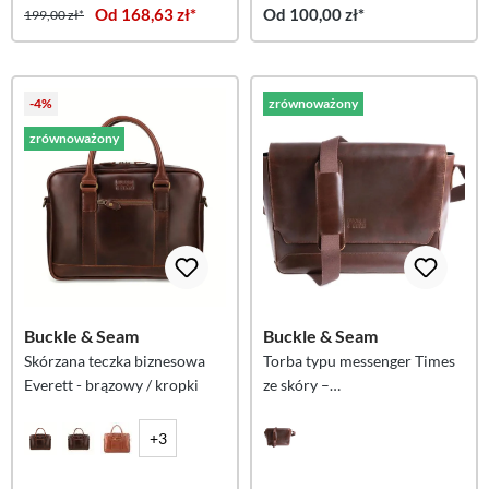
Od 168,63 zł*
Od 100,00 zł*
199,00 zł*
-4%
zrównoważony
zrównoważony
Buckle & Seam
Buckle & Seam
Skórzana teczka biznesowa
Torba typu messenger Times
Everett - brązowy / kropki
ze skóry –
BRĄZOWA/NIEBIESKA
+3