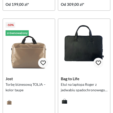
Od 199,00 zł*
Od 309,00 zł*
-10%
zrównoważony
Jost
Bag to Life
Torbę biznesową TOLJA –
Etui na laptopa Roger z
kolor taupe
jedwabiu spadochronowego
– czarne