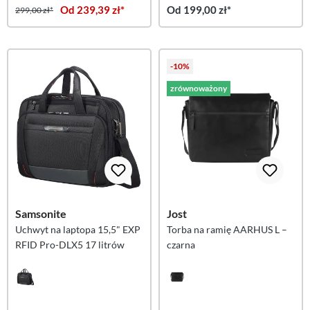
Od 239,39 zł*
Od 199,00 zł*
299,00 zł*
-10%
zrównoważony
Samsonite
Jost
Uchwyt na laptopa 15,5" EXP
Torba na ramię AARHUS L –
RFID Pro-DLX5 17 litrów
czarna