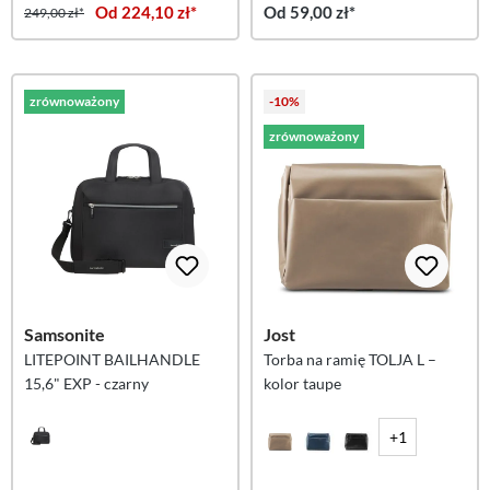
Od 224,10 zł*
Od 59,00 zł*
249,00 zł*
zrównoważony
-10%
zrównoważony
Samsonite
Jost
LITEPOINT BAILHANDLE
Torba na ramię TOLJA L –
15,6" EXP - czarny
kolor taupe
+1