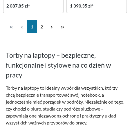
2 087,85 zł*
1 390,35 zł*
Strona
Strona
1
2
Torby na laptopy – bezpieczne,
funkcjonalne i stylowe na co dzień w
pracy
Torby na laptopy to idealny wybór dla wszystkich, którzy
chcą bezpiecznie transportować swój notebook, a
jednocześnie mieć porządek w podróży. Niezależnie od tego,
czy chodzi o biuro, studia czy podróże służbowe –
zapewniają one niezawodną ochronę i praktyczny układ
wszystkich ważnych przyborów do pracy.