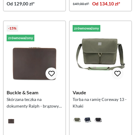
Od 129,00 zł*
Od 134,10 zł*
149,00 zł*
-15%
zrównoważony
zrównoważony
Buckle & Seam
Vaude
Skórzana teczka na
Torba na ramię Coreway 13 -
dokumenty Ralph - brązowy /
Khaki
kropki