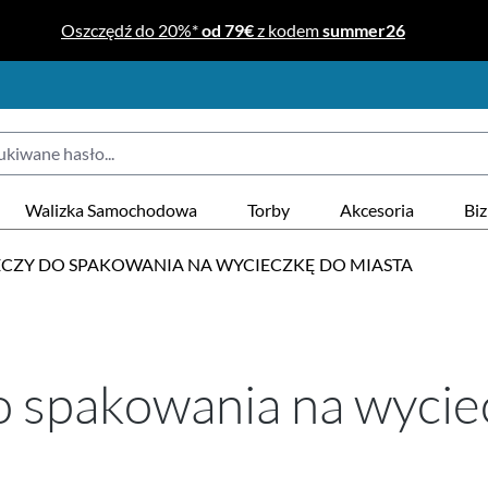
Oszczędź do 20%*
od 79€
z kodem
summer26
Walizka Samochodowa
Torby
Akcesoria
Bi
ZECZY DO SPAKOWANIA NA WYCIECZKĘ DO MIASTA
do spakowania na wycie