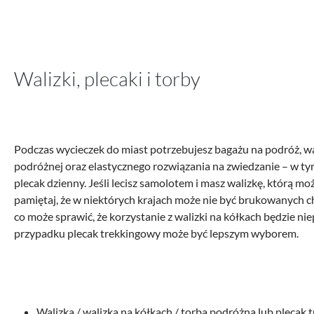
Walizki, plecaki i torby
Podczas wycieczek do miast potrzebujesz bagażu na podróż, wali
podróżnej oraz elastycznego rozwiązania na zwiedzanie – w ty
plecak dzienny. Jeśli lecisz samolotem i masz walizkę, którą m
pamiętaj, że w niektórych krajach może nie być brukowanych 
co może sprawić, że korzystanie z walizki na kółkach będzie ni
przypadku plecak trekkingowy może być lepszym wyborem.
Walizka / walizka na kółkach / torba podróżna lub plecak