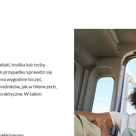
zki, trolika lub torby
m przypadku sprawdzi się
ożna wygodnie toczyć,
chodników, jak w Niemczech,
epraktyczne. W takim
 trekkingowy