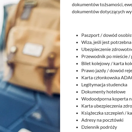
dokumentów tożsamości, ewe
dokumentów dotyczących wyna
Paszport / dowód osobi
Wiza, jeśli jest potrzebn
Ubezpieczenie zdrowotne
Przewodnik po mieście /
Bilet kolejowy / karta kol
Prawo jazdy / dowód re
Karta członkowska ADA
Legitymacja studencka
Dokumenty hotelowe
Wodoodporna koperta n
Karta ubezpieczenia zd
Książeczka szczepień / kar
Adresy na pocztówki
Dziennik podróży