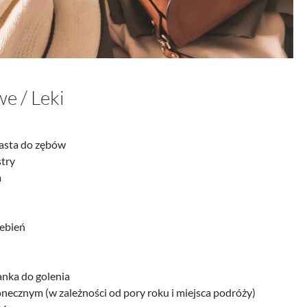
e / Leki
pasta do zębów
stry
m
zebień
anka do golenia
onecznym (w zależności od pory roku i miejsca podróży)