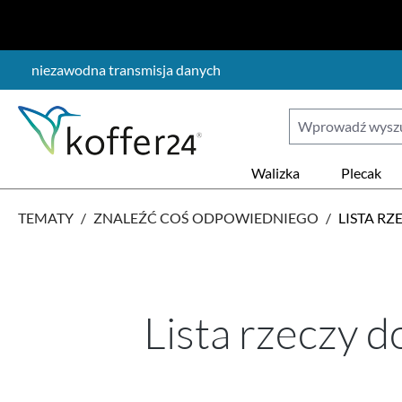
ejdź do głównej zawartości
Przejdź do wyszukiwania
Przejdź do głównej nawigacji
niezawodna transmisja danych
Walizka
Plecak
TEMATY
/
ZNALEŹĆ COŚ ODPOWIEDNIEGO
/
LISTA R
Lista rzeczy 