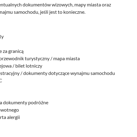
ntualnych dokumentów wizowych, mapy miasta oraz
jmu samochodu, jeśli jest to konieczne.
sty
a
 za granicą
 przewodnik turystyczny / mapa miasta
ejowa / bilet lotniczy
jestracyjny / dokumenty dotyczące wynajmu samochodu
C
a dokumenty podróżne
rowotnego
ta alergii