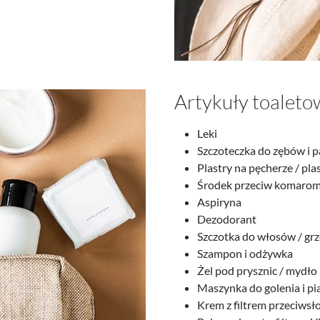
Artykuły toaletow
Leki
Szczoteczka do zębów i 
Plastry na pęcherze / pla
Środek przeciw komaro
Aspiryna
Dezodorant
Szczotka do włosów / gr
Szampon i odżywka
Żel pod prysznic / mydło
Maszynka do golenia i pi
Krem z filtrem przeciwsł