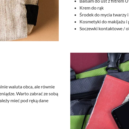
Balsam do ust z filtrem 
Krem do rąk
Środek do mycia twarzy i
Kosmetyki do makijażu i
Soczewki kontaktowe / o
lnie waluta obca, ale równie
eniądze. Warto zabrać ze sobą
należy mieć pod ręką dane