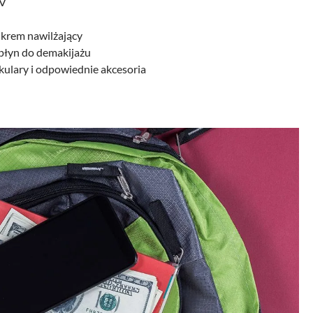
UV
 krem nawilżający
 płyn do demakijażu
kulary i odpowiednie akcesoria