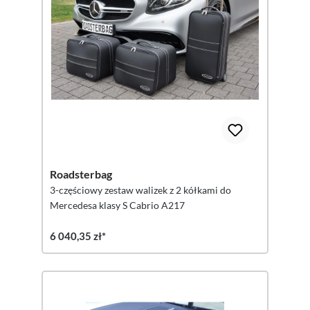
Roadsterbag
3-częściowy zestaw walizek z 2 kółkami do
Mercedesa klasy S Cabrio A217
6 040,35 zł*