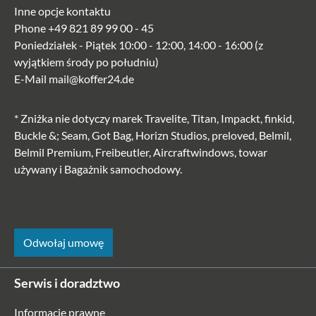
Inne opcje kontaktu
Phone
+49 821 89 99 00 - 45
Poniedziałek - Piątek 10:00 - 12:00, 14:00 - 16:00 (z
wyjątkiem środy po południu)
E-Mail
mail@koffer24.de
* Zniżka nie dotyczy marek Travelite, Titan, Impackt, finkid,
Buckle &; Seam, Got Bag, Horizn Studios, preloved, Belmil,
Belmil Premium, Freibeutler, Aircraftwindows, towar
używany i Bagażnik samochodowy.
Odwołaj umowę
Serwis i doradztwo
Informacje prawne