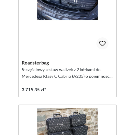
Roadsterbag
5-częściowy zestaw walizek z 2 kółkami do
Mercedesa Klasy C Cabrio (A205) o pojemności
155 litrów
3 715,35 zł*