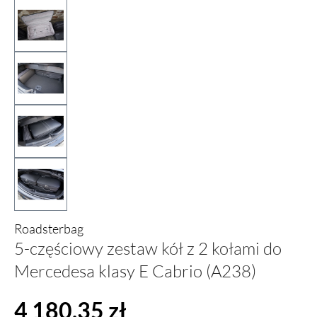
Roadsterbag
5-częściowy zestaw kół z 2 kołami do
Mercedesa klasy E Cabrio (A238)
Cena regularna:
4 180,35 zł