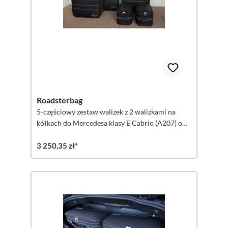
Roadsterbag
5-częściowy zestaw walizek z 2 walizkami na
kółkach do Mercedesa klasy E Cabrio (A207) o
pojemności 155 litrów
3 250,35 zł*