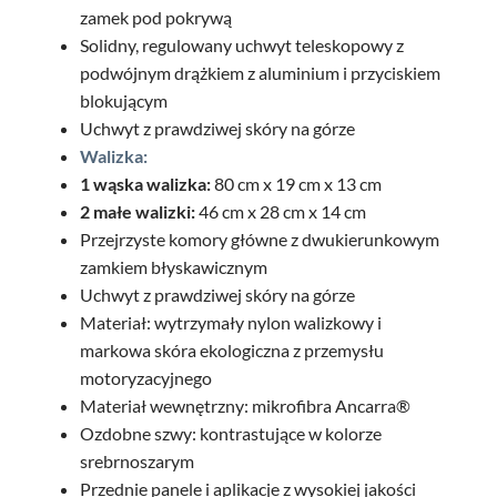
zamek pod pokrywą
Solidny, regulowany uchwyt teleskopowy z
podwójnym drążkiem z aluminium i przyciskiem
blokującym
Uchwyt z prawdziwej skóry na górze
Walizka:
1 wąska walizka:
80 cm x 19 cm x 13 cm
2 małe walizki:
46 cm x 28 cm x 14 cm
Przejrzyste komory główne z dwukierunkowym
zamkiem błyskawicznym
Uchwyt z prawdziwej skóry na górze
Materiał: wytrzymały nylon walizkowy i
markowa skóra ekologiczna z przemysłu
motoryzacyjnego
Materiał wewnętrzny: mikrofibra Ancarra®
Ozdobne szwy: kontrastujące w kolorze
srebrnoszarym
Przednie panele i aplikacje z wysokiej jakości