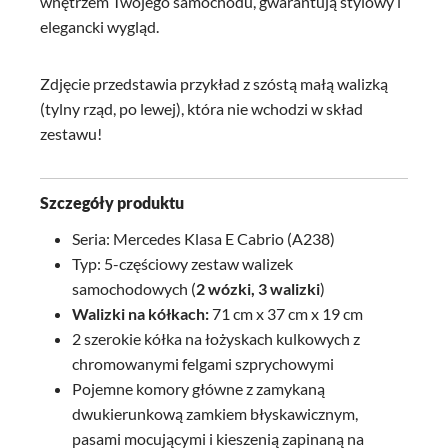
wnętrzem Twojego samochodu, gwarantują stylowy i
elegancki wygląd.
Zdjęcie przedstawia przykład z szóstą małą walizką
(tylny rząd, po lewej), która nie wchodzi w skład
zestawu!
Szczegóły produktu
Seria: Mercedes Klasa E Cabrio (A238)
Typ: 5-częściowy zestaw walizek
samochodowych (
2 wózki, 3 walizki
)
Walizki na kółkach:
71 cm x 37 cm x 19 cm
2 szerokie kółka na łożyskach kulkowych z
chromowanymi felgami szprychowymi
Pojemne komory główne z zamykaną
dwukierunkową zamkiem błyskawicznym,
pasami mocującymi i kieszenią zapinaną na