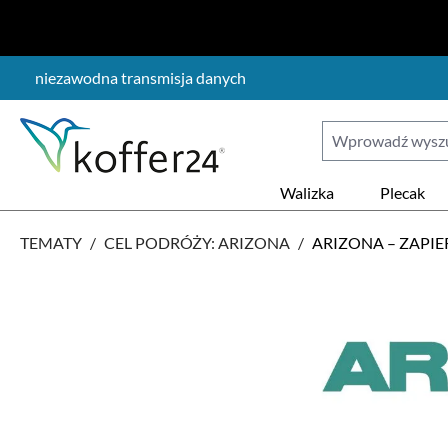
ejdź do głównej zawartości
Przejdź do wyszukiwania
Przejdź do głównej nawigacji
niezawodna transmisja danych
Walizka
Plecak
TEMATY
/
CEL PODRÓŻY: ARIZONA
/
ARIZONA – ZAPI