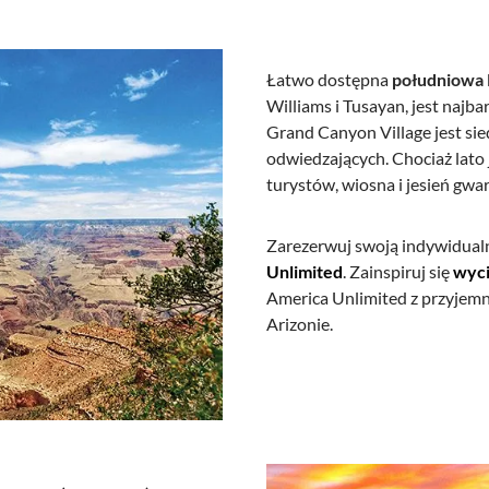
Łatwo dostępna
południowa
Williams i Tusayan, jest naj
Grand Canyon Village jest sie
odwiedzających. Chociaż lato 
turystów, wiosna i jesień gwa
Zarezerwuj swoją indywidual
Unlimited
. Zainspiruj się
wyc
America Unlimited z przyjemn
Arizonie.