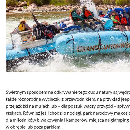
Świetnym sposobem na odkrywanie tego cudu natury są wędrówk
także różnorodne wycieczki z przewodnikiem, na przykład jee
przejażdżki na mułach lub – dla poszukiwaczy przygód – spł
rzekach. Również jeśli chodzi o noclegi, park narodowy ma coś
dla miłośników biwakowania i kamperów, miejsca na glamping o
w obrębie lub poza parkiem.