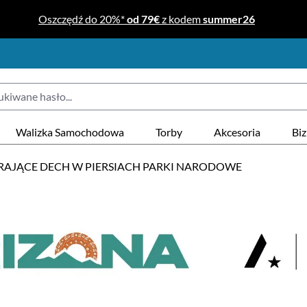
Oszczędź do 20%*
od 79€
z kodem
summer26
Walizka Samochodowa
Torby
Akcesoria
Bi
ERAJĄCE DECH W PIERSIACH PARKI NARODOWE