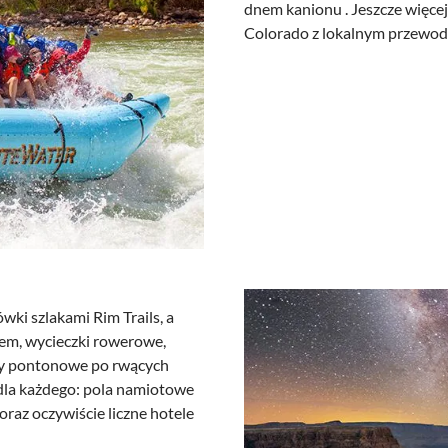
dnem kanionu . Jeszcze więce
Colorado z lokalnym przewodn
i szlakami Rim Trails, a
pem, wycieczki rowerowe,
ywy pontonowe po rwących
 dla każdego: pola namiotowe
raz oczywiście liczne hotele