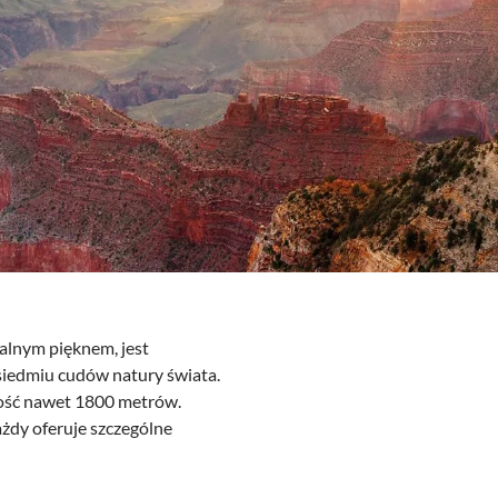
alnym pięknem, jest
siedmiu cudów natury świata.
kość nawet 1800 metrów.
ażdy oferuje szczególne