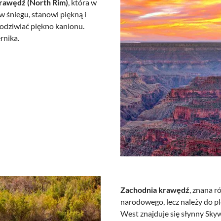
rawędź (North Rim)
, która w
 śniegu, stanowi piękną i
podziwiać piękno kanionu.
rnika.
Zachodnia krawędź
, znana r
narodowego, lecz należy do p
West znajduje się słynny Sky