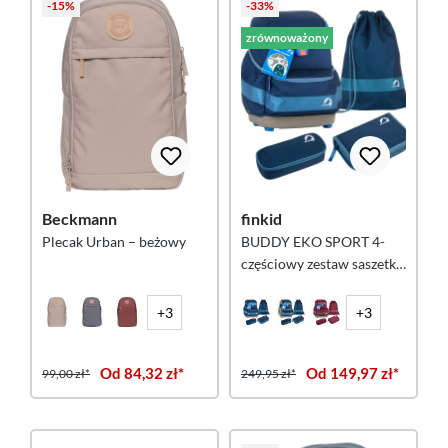
-15%
-33%
zrównoważony
Beckmann
finkid
Plecak Urban – beżowy
BUDDY EKO SPORT 4-
częściowy zestaw saszetka
- jeans/gołębi
+3
+3
Od 84,32 zł*
Od 149,97 zł*
99,00 zł*
249,95 zł*