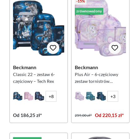
-15%
zrównoważony
Beckmann
Beckmann
Classic 22 – zestaw 6-
Plus Air – 6-częściowy
częściowy – Tech Rex
zestaw tornistrów
szkolnych – Unicorn
Princess Purple
+8
+3
Od 186,25 zł*
Od 220,15 zł*
259,00 zł*