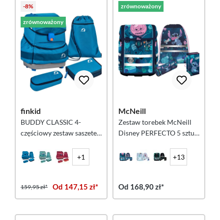
-8%
zrównoważony
zrównoważony
finkid
McNeill
BUDDY CLASSIC 4-
Zestaw torebek McNeill
częściowy zestaw saszetek
Disney PERFECTO 5 sztuk
- morski/granatowy
- DISNEY-STITCH
+1
+13
Od 147,15 zł*
Od 168,90 zł*
159,95 zł*