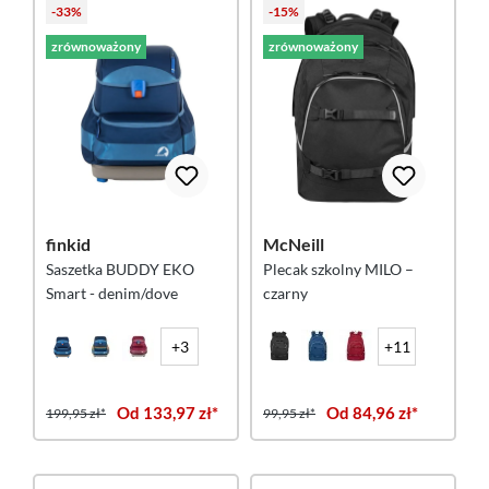
-33%
-15%
zrównoważony
zrównoważony
finkid
McNeill
Saszetka BUDDY EKO
Plecak szkolny MILO –
Smart - denim/dove
czarny
+3
+11
Od 133,97 zł*
Od 84,96 zł*
199,95 zł*
99,95 zł*