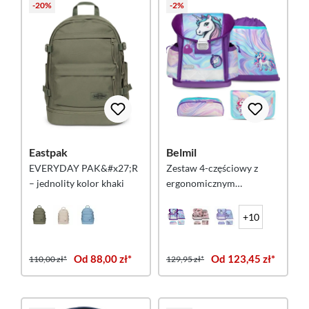
-20%
-2%
Eastpak
Belmil
EVERYDAY PAK&#x27;R
Zestaw 4-częściowy z
– jednolity kolor khaki
ergonomicznym
plecakiem szkolnym
Belmil Classy „Unicorn
+10
Dream”
Od 88,00 zł*
Od 123,45 zł*
110,00 zł*
129,95 zł*