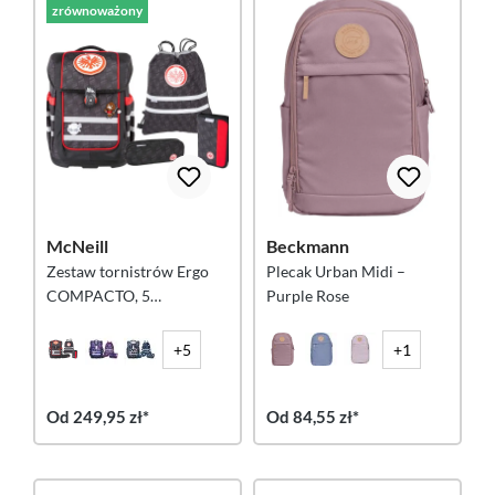
zrównoważony
McNeill
Beckmann
Zestaw tornistrów Ergo
Plecak Urban Midi –
COMPACTO, 5
Purple Rose
elementów – EINTRACHT
FRANKFURT
+5
+1
Od 249,95 zł*
Od 84,55 zł*