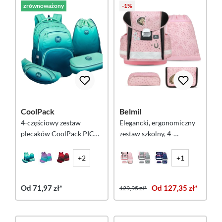
zrównoważony
-1%
CoolPack
Belmil
4-częściowy zestaw
Elegancki, ergonomiczny
plecaków CoolPack PICK
zestaw szkolny, 4-
17 - Blue Lagoon
częściowy – Star Horses
+2
+1
Od 71,97 zł*
Od 127,35 zł*
129,95 zł*