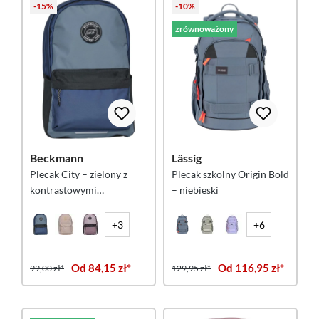
-15%
-10%
zrównoważony
Beckmann
Lässig
Plecak City – zielony z
Plecak szkolny Origin Bold
kontrastowymi
– niebieski
wstawkami
+3
+6
Od 84,15 zł*
Od 116,95 zł*
99,00 zł*
129,95 zł*