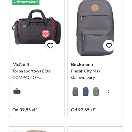
zrównoważony
McNeill
Beckmann
Torba sportowa Ergo
Plecak City Max –
COMPACTO –
stalowoszary
EINTRACHT FRANKFURT
+2
Od 39,95 zł*
Od 92,65 zł*