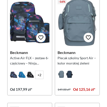
-16%
Beckmann
Beckmann
Active Air FLX – zestaw 6-
Plecak szkolny Sport Air –
częściowy – Ninja
kolor morskiej zieleni
Elements
+2
Od 197,99 zł*
Od 125,16 zł*
149,00 zł*