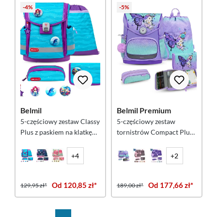
-4%
-5%
Belmil
Belmil Premium
5-częściowy zestaw Classy
5-częściowy zestaw
Plus z paskiem na klatkę
tornistrów Compact Plus -
piersiową - Under the Sea
Serenity
+4
+2
Od 120,85 zł*
Od 177,66 zł*
129,95 zł*
189,00 zł*