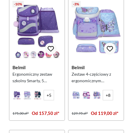
-10%
-3%
Belmil
Belmil
Ergonomiczny zestaw
Zestaw 4-częściowy z
szkolny Smarty, 5
ergonomicznym
elementów – Starlight
plecakiem szkolnym
Belmil Mini-Fit „Purple
+5
+8
Blue Butterfly”
Od 157,50 zł*
Od 119,00 zł*
175,00 zł*
129,95 zł*