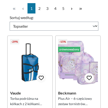
Strona
Strona
Strona
Strona
Strona
1
2
3
4
5
Sortuj według:
-29%
-15%
zrównoważony
Vaude
Beckmann
Torba podróżna na
Plus Air – 6-częściowy
kółkach z 2 kółkami
zestaw tornistrów