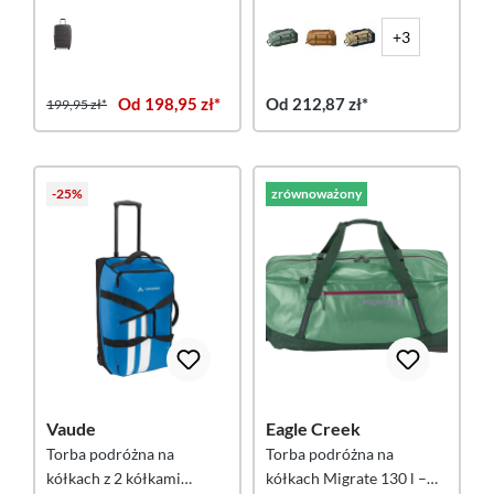
zielona
+3
Od 198,95 zł*
Od 212,87 zł*
199,95 zł*
-25%
zrównoważony
Vaude
Eagle Creek
Torba podróżna na
Torba podróżna na
kółkach z 2 kółkami
kółkach Migrate 130 l –