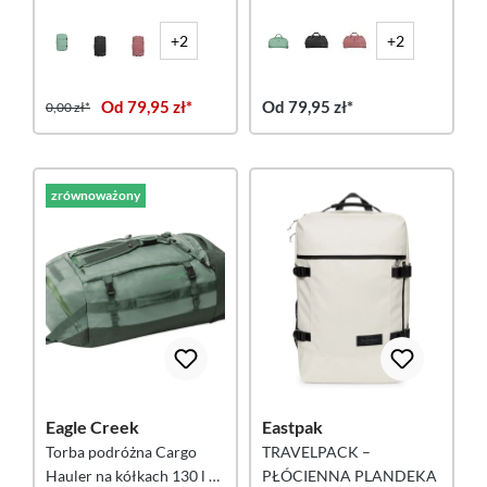
szałwiowa
szałwiowa
+2
+2
Od 79,95 zł*
Od 79,95 zł*
0,00 zł*
zrównoważony
Eagle Creek
Eastpak
Torba podróżna Cargo
TRAVELPACK –
Hauler na kółkach 130 l –
PŁÓCIENNA PLANDEKA