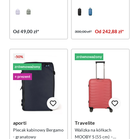
fioletowo-koralowy
Raven Black OS
Od 49,00 zł*
Od 242,88 zł*
300,00 zł*
-50%
zrównoważony
zrównoważony
+ prezent
aporti
Travelite
Plecak kabinowy Bergamo
Walizka na kółkach
- granatowy
MOOBY S (55 cm) –