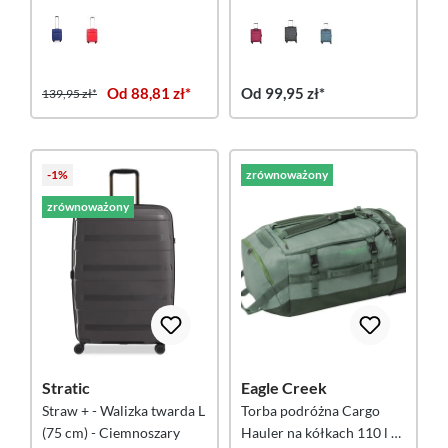
Od 88,81 zł*
Od 99,95 zł*
139,95 zł*
-1%
zrównoważony
zrównoważony
Stratic
Eagle Creek
Straw + - Walizka twarda L
Torba podróżna Cargo
(75 cm) - Ciemnoszary
Hauler na kółkach 110 l –