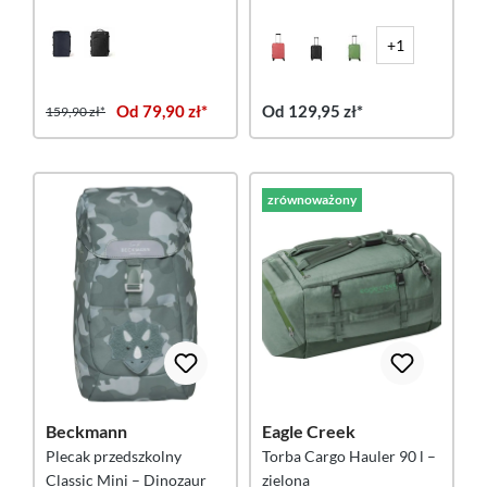
czerwona
+1
Od 79,90 zł*
Od 129,95 zł*
159,90 zł*
zrównoważony
Beckmann
Eagle Creek
Plecak przedszkolny
Torba Cargo Hauler 90 l –
Classic Mini – Dinozaur
zielona