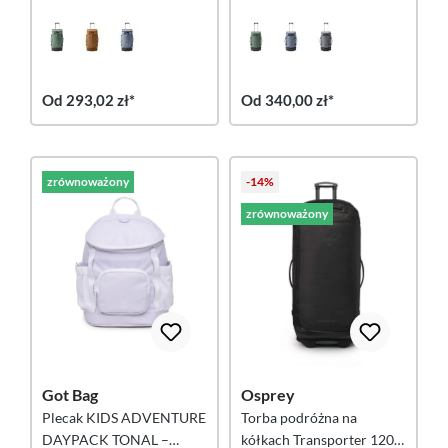
l/32&quot; – zielony
l/29&quot; – zielony
Od 293,02 zł*
Od 340,00 zł*
zrównoważony
-14%
zrównoważony
Got Bag
Osprey
Plecak KIDS ADVENTURE
Torba podróżna na
DAYPACK TONAL –
kółkach Transporter 120 –