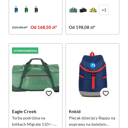
Rotuma 65 New Islands M
Willow
+1
Od 168,50 zł*
Od 198,08 zł*
225,00 zł*
zrównoważony
Eagle Creek
finkid
Torba podróżna na
Plecak dziecięcy Reppu na
kółkach Migrate 110 l –
wyprawy na świeżym