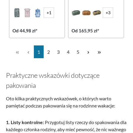
+1
+3
Od 44,98 zł*
Od 165,95 zł*
Strona
Strona
Strona
Strona
Strona
1
2
3
4
5
Praktyczne wskazówki dotyczące
pakowania
Oto kilka praktycznych wskazówek, o których warto
pamiętać podczas pakowania się na rodzinne wakacje:
1. Listy kontrolne:
Przygotuj listy rzeczy do spakowania dla
każdego członka rodziny, aby mieć pewność, że nic ważnego