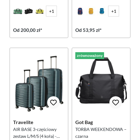
Willow
powietrzu – granatowo-
czerwony
+1
+1
Od 200,00 zł*
Od 53,95 zł*
zrównoważony
Travelite
Got Bag
AIR BASE 3-częściowy
TORBA WEEKENDOWA –
zestaw L/M/S (4 koła) -
czarna