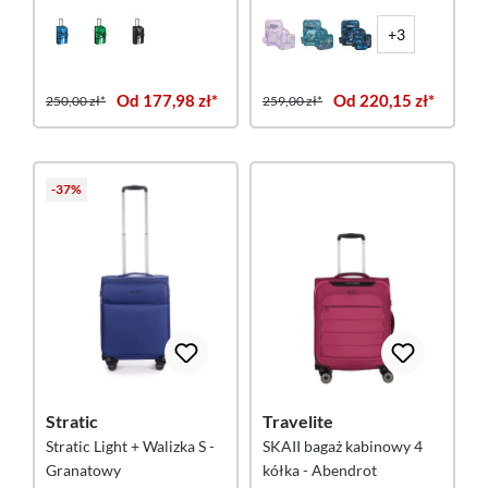
Rotuma 90 New Islands L
szkolnych – Unicorn
Princess Purple
+3
Od 177,98 zł*
Od 220,15 zł*
250,00 zł*
259,00 zł*
-37%
Stratic
Travelite
Stratic Light + Walizka S -
SKAII bagaż kabinowy 4
Granatowy
kółka - Abendrot