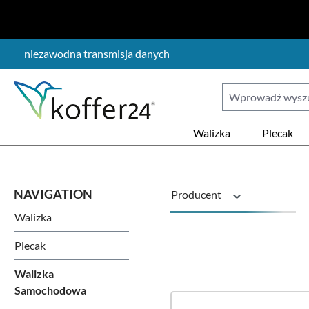
ejdź do głównej zawartości
Przejdź do wyszukiwania
Przejdź do głównej nawigacji
niezawodna transmisja danych
Walizka
Plecak
Producent
Walizka
Model pojazdu
Plecak
Walizka
Samochodowa