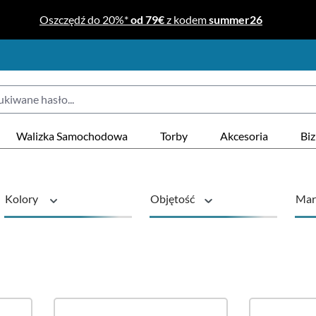
Oszczędź do 20%*
od 79€
z kodem
summer26
Walizka Samochodowa
Torby
Akcesoria
Bi
Kolory
Objętość
Mar
Rodzaj produktu
Rolki