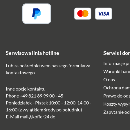
Serwisowa linia hotline
Serwis i do
Informacje p
Lub za pośrednictwem naszego
formularza
Warunki han
kontaktowego
.
O nas
Ochrona dan
Inne opcje kontaktu
Phone
+49 821 89 99 00 - 45
Prawo do od
Poniedziałek - Piątek 10:00 - 12:00, 14:00 -
Koszty wysył
16:00 (z wyjątkiem środy po południu)
Zapytanie od
E-Mail
mail@koffer24.de