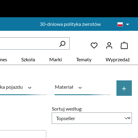
30-dniowa polityka zwrotów
znes
Szkoła
Marki
Tematy
Wyprzedaż
+
ka pojazdu
Materiał
Cena
Sortuj według: