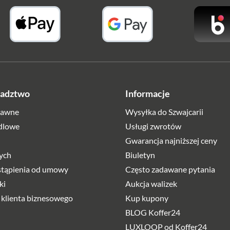
radztwo
Informacje
rawne
Wysyłka do Szwajcarii
dlowe
Usługi zwrotów
Gwarancja najniższej ceny
ych
Biuletyn
stąpienia od umowy
Często zadawane pytania
ki
Aukcja walizek
 klienta biznesowego
Kup kupony
BLOG Koffer24
LUXLOOP od Koffer24