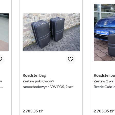
Roadsterbag
Roadsterba
ów
Zestaw pokrowców
Zestaw 2 wal
c
samochodowych VW EOS, 2 szt.
Beetle Cabri
litrów
2 785,35 zł*
2 785,35 zł*