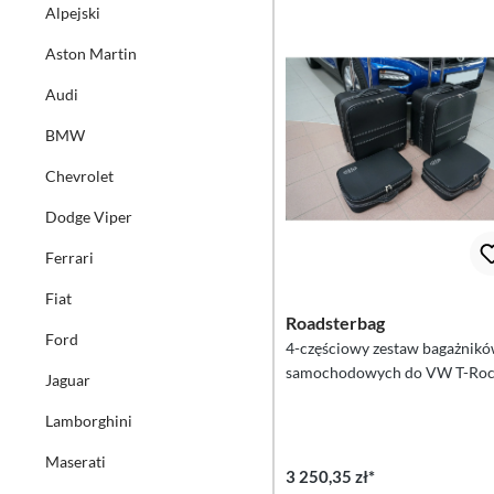
Alpejski
Aston Martin
Audi
BMW
Chevrolet
Dodge Viper
Ferrari
Fiat
Roadsterbag
Ford
4-częściowy zestaw bagażnik
samochodowych do VW T-Ro
Jaguar
Cabrio
Lamborghini
Maserati
3 250,35 zł*