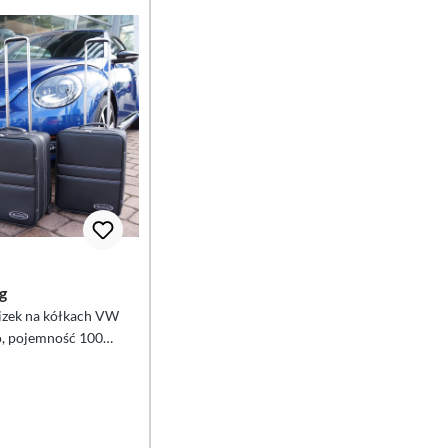
g
izek na kółkach VW
o, pojemność 100