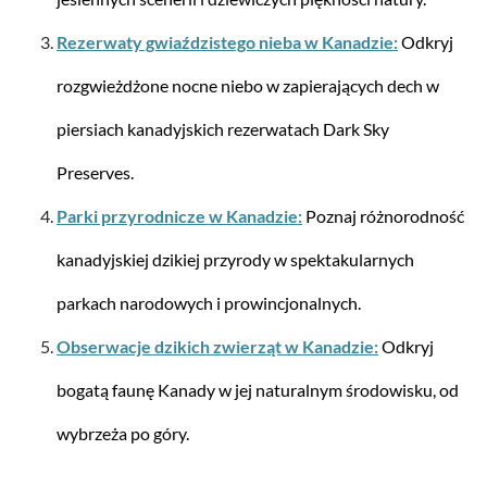
Stratic
Straw + America Unlimited Canada Edition -
Rezerwaty gwiaździstego nieba w Kanadzie:
Odkryj
Walizka twarda M (65 cm) - Czarny
rozgwieżdżone nocne niebo w zapierających dech w
piersiach kanadyjskich rezerwatach Dark Sky
Preserves.
Od 636,77 zł*
Parki przyrodnicze w Kanadzie:
Poznaj różnorodność
kanadyjskiej dzikiej przyrody w spektakularnych
parkach narodowych i prowincjonalnych.
Obserwacje dzikich zwierząt w Kanadzie:
Odkryj
bogatą faunę Kanady w jej naturalnym środowisku, od
wybrzeża po góry.