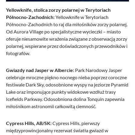
Yellowknife, stolica zorzy polarnej w
Terytoriach
Północno-Zachodnich:
Yellowknife w Terytoriach
Północno-Zachodnich to raj dla miłośników zorzy polarnej.
Od Aurora Village po specjalistyczne wycieczki – miasto
oferuje niesamowite wrażenia związane z obserwacją zorzy
polarnej, wspierane przez doświadczonych przewodników i
fotografów.
Gwiazdy nad Jasper w Albercie:
Park Narodowy Jasper
celebruje mroczne piękno nocnego nieba poprzez coroczne
festiwale Dark Sky, odosobnione wyspy na jeziorze Pyramid
Lake oraz imponujące punkty widokowe wzdłuż trasy
Icefields Parkway. Odosobniona dolina Tonquin zapewnia
miłośnikom astronomii całkowitą ciemność.
Cypress Hills, AB/SK:
Cypress Hills, pierwszy
międzyprowincjonalny rezerwat światła gwiazd w