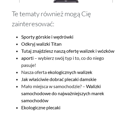
Te tematy również mogą Cię
zainteresować:
Sporty górskie i wędrówki
Odkryj walizki Titan
Stratic
Tutaj znajdziesz naszą ofertę walizek i wózków
Straw + – walizka z twardą obudową L (75 cm)
aporti
– wybierz swój typ i to, co do niego
pasuje!
Nasza oferta
ekologicznych walizek
Jak właściwie dobrać plecaki damskie
Mało miejsca w samochodzie? –
Walizki
samochodowe do najważniejszych marek
506,65 zł*
samochodów
Ekologiczne plecaki