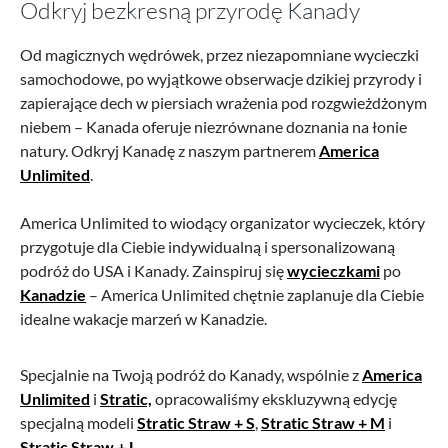
Odkryj bezkresną przyrodę Kanady
Od magicznych wędrówek, przez niezapomniane wycieczki
samochodowe, po wyjątkowe obserwacje dzikiej przyrody i
zapierające dech w piersiach wrażenia pod rozgwieżdżonym
niebem – Kanada oferuje niezrównane doznania na łonie
natury. Odkryj Kanadę z naszym partnerem
America
Unlimited
.
America Unlimited to wiodący organizator wycieczek, który
przygotuje dla Ciebie indywidualną i spersonalizowaną
podróż do USA i Kanady. Zainspiruj się
wycieczkami
po
Kanadzie
– America Unlimited chętnie zaplanuje dla Ciebie
idealne wakacje marzeń w Kanadzie.
Specjalnie na Twoją podróż do Kanady, wspólnie z
America
Unlimited
i
Stratic,
opracowaliśmy ekskluzywną edycję
specjalną modeli
Stratic Straw + S
,
Stratic Straw + M
i
Stratic Straw + L
.