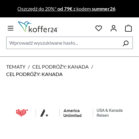
Przejdź do głównej zawartości
Oszczędź do 20%*
od 79€
z kodem
summer26
TEMATY
/
CEL PODRÓŻY: KANADA
/
CEL PODRÓŻY: KANADA