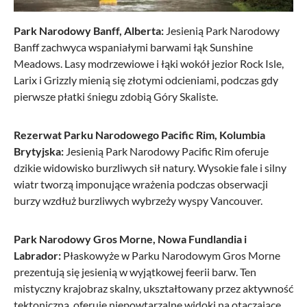
Park Narodowy Banff, Alberta:
Jesienią Park Narodowy
Banff zachwyca wspaniałymi barwami łąk Sunshine
Meadows. Lasy modrzewiowe i łąki wokół jezior Rock Isle,
Larix i Grizzly mienią się złotymi odcieniami, podczas gdy
pierwsze płatki śniegu zdobią Góry Skaliste.
Rezerwat Parku Narodowego Pacific Rim, Kolumbia
Brytyjska:
Jesienią Park Narodowy Pacific Rim oferuje
dzikie widowisko burzliwych sił natury. Wysokie fale i silny
wiatr tworzą imponujące wrażenia podczas obserwacji
burzy wzdłuż burzliwych wybrzeży wyspy Vancouver.
Park Narodowy Gros Morne, Nowa Fundlandia i
Labrador:
Płaskowyże w Parku Narodowym Gros Morne
prezentują się jesienią w wyjątkowej feerii barw. Ten
mistyczny krajobraz skalny, ukształtowany przez aktywność
tektoniczną, oferuje niepowtarzalne widoki na otaczające