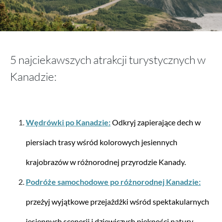
Stratic
Straw + – walizka z twardą obudową L (75 cm)
5 najciekawszych atrakcji turystycznych w
Kanadzie:
506,65 zł*
Wędrówki po Kanadzie:
Odkryj zapierające dech w
piersiach trasy wśród kolorowych jesiennych
krajobrazów w różnorodnej przyrodzie Kanady.
Podróże samochodowe po różnorodnej Kanadzie:
przeżyj wyjątkowe przejażdżki wśród spektakularnych
jesiennych scenerii i dziewiczych piękności natury.