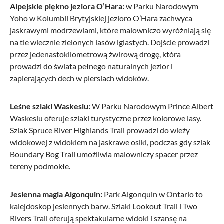
Alpejskie piękno jeziora O’Hara:
w Parku Narodowym
Yoho w Kolumbii Brytyjskiej jezioro O’Hara zachwyca
jaskrawymi modrzewiami, które malowniczo wyróżniają się
na tle wiecznie zielonych lasów iglastych. Dojście prowadzi
przez jedenastokilometrową żwirową drogę, która
prowadzi do świata pełnego naturalnych jezior i
zapierających dech w piersiach widoków.
Leśne szlaki Waskesiu:
W Parku Narodowym Prince Albert
Waskesiu oferuje szlaki turystyczne przez kolorowe lasy.
Szlak Spruce River Highlands Trail prowadzi do wieży
widokowej z widokiem na jaskrawe osiki, podczas gdy szlak
Boundary Bog Trail umożliwia malowniczy spacer przez
tereny podmokłe.
Jesienna magia Algonquin:
Park Algonquin w Ontario to
kalejdoskop jesiennych barw. Szlaki Lookout Trail i Two
Rivers Trail oferują spektakularne widoki i szansę na