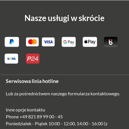
Nasze usługi w skrócie
Stratic
Straw + America Unlimited Canada Edition –
zestaw walizek z twardą obudową M/L – czarny
Serwisowa linia hotline
Od 1 487,07 zł*
Lub za pośrednictwem naszego
formularza kontaktowego
.
Inne opcje kontaktu
Phone
+49 821 89 99 00 - 45
Poniedziałek - Piątek 10:00 - 12:00, 14:00 - 16:00 (z