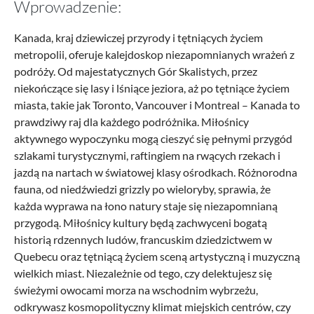
Wprowadzenie:
Kanada, kraj dziewiczej przyrody i tętniących życiem
metropolii, oferuje kalejdoskop niezapomnianych wrażeń z
podróży. Od majestatycznych Gór Skalistych, przez
niekończące się lasy i lśniące jeziora, aż po tętniące życiem
miasta, takie jak Toronto, Vancouver i Montreal – Kanada to
prawdziwy raj dla każdego podróżnika. Miłośnicy
aktywnego wypoczynku mogą cieszyć się pełnymi przygód
szlakami turystycznymi, raftingiem na rwących rzekach i
jazdą na nartach w światowej klasy ośrodkach. Różnorodna
fauna, od niedźwiedzi grizzly po wieloryby, sprawia, że
każda wyprawa na łono natury staje się niezapomnianą
przygodą. Miłośnicy kultury będą zachwyceni bogatą
historią rdzennych ludów, francuskim dziedzictwem w
Quebecu oraz tętniącą życiem sceną artystyczną i muzyczną
wielkich miast. Niezależnie od tego, czy delektujesz się
świeżymi owocami morza na wschodnim wybrzeżu,
odkrywasz kosmopolityczny klimat miejskich centrów, czy