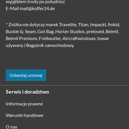
wyjątkiem środy po południu)
E-Mail
mail@koffer24.de
* Zniżka nie dotyczy marek Travelite, Titan, Impackt, finkid,
Buckle &; Seam, Got Bag, Horizn Studios, preloved, Belmil,
Belmil Premium, Freibeutler, Aircraftwindows, towar
używany i Bagażnik samochodowy.
Odwołaj umowę
Serwis i doradztwo
Informacje prawne
Warunki handlowe
O nas