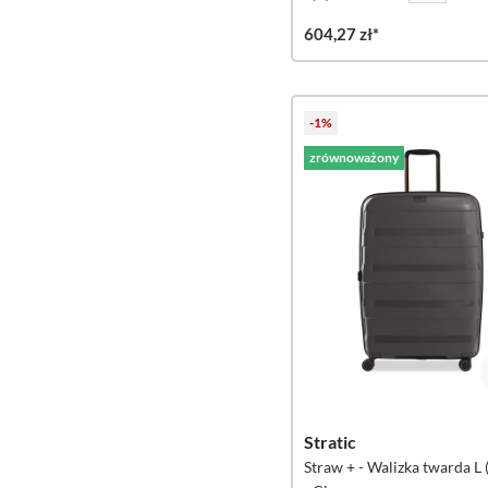
604,27 zł*
-1%
zrównoważony
Stratic
Straw + - Walizka twarda L 