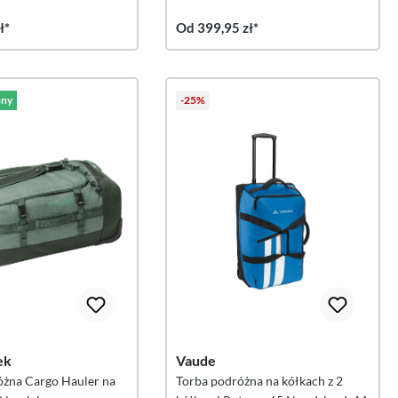
ł*
Od 399,95 zł*
ny
-25%
ek
Vaude
óżna Cargo Hauler na
Torba podróżna na kółkach z 2