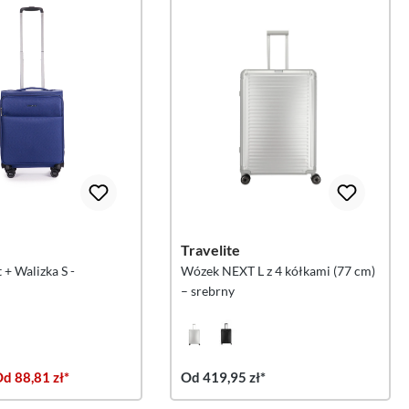
Travelite
t + Walizka S -
Wózek NEXT L z 4 kółkami (77 cm)
– srebrny
d 88,81 zł*
Od 419,95 zł*