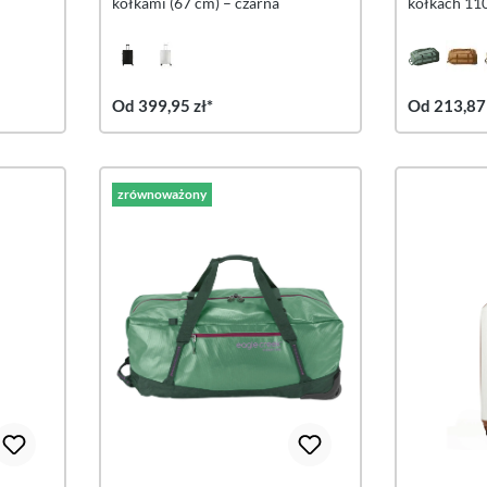
kółkami (67 cm) – czarna
kółkach 110
Od 399,95 zł*
Od 213,87 
zrównoważony