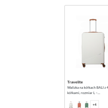
Travelite
Walizka na kółkach BALI z 
kółkami, rozmiar L –
biała/koniakowa
+4