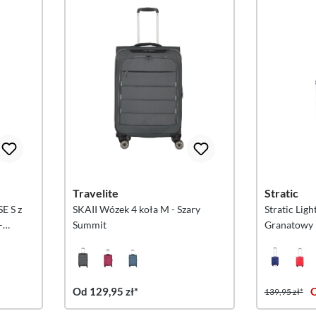
Travelite
Stratic
E S z
SKAII Wózek 4 koła M - Szary
Stratic Ligh
–
Summit
Granatowy
Od 129,95 zł*
O
139,95 zł*