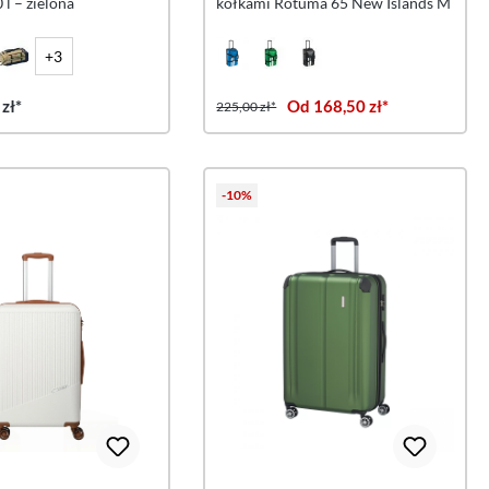
 l – zielona
kółkami Rotuma 65 New Islands M
+3
zł*
Od 168,50 zł*
225,00 zł*
-10%