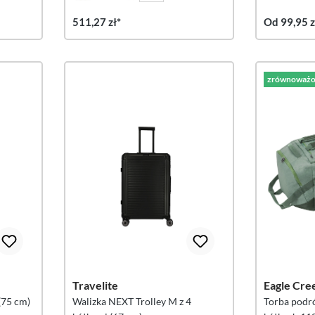
511,27 zł*
Od 99,95 z
zrównoważo
Travelite
Eagle Cre
(75 cm)
Walizka NEXT Trolley M z 4
Torba podr