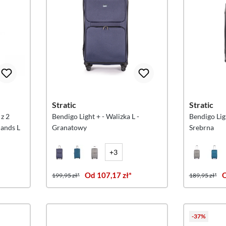
Stratic
Stratic
z 2
Bendigo Light + - Walizka L -
Bendigo Lig
ands L
Granatowy
Srebrna
+3
Od 107,17 zł*
O
199,95 zł*
189,95 zł*
-37%