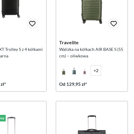
Travelite
T Trolley S z 4 kółkami
Walizka na kółkach AIR BASE S (55
zarna
cm) – oliwkowa
+2
zł*
Od 129,95 zł*
ny