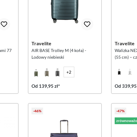
Travelite
Travelite
ami 77
AIR BASE Trolley M (4 koła) -
Walizka NEX
Lodowy niebieski
(55 cm) – c
+2
Od 139,95 zł*
Od 339,95 
-46%
-47%
zrównoważo