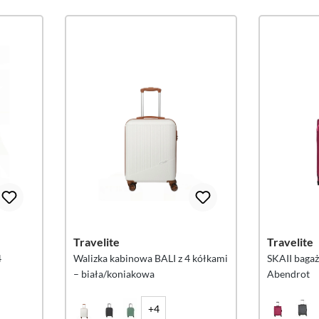
Travelite
Travelite
4
Walizka kabinowa BALI z 4 kółkami
SKAII bagaż
– biała/koniakowa
Abendrot
+4