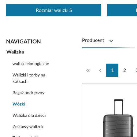
Rozmiar walizki S
Producent
Walizka
Rozmiar walizki
walizki ekologiczne
Strona
Strona
1
2
Walizki i torby na
Rolki
kółkach
Bagaż podręczny
Wózki
Walizka dla dzieci
Zestawy walizek