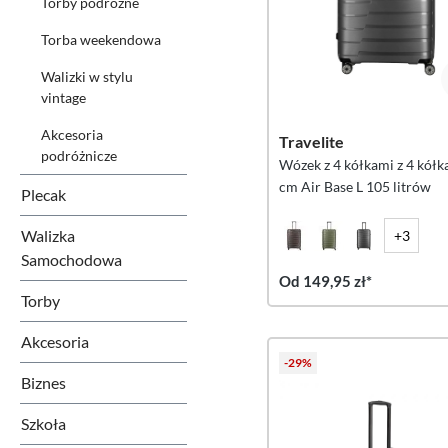
Torby podróżne
Torba weekendowa
Walizki w stylu
vintage
Akcesoria
Travelite
podróżnicze
Wózek z 4 kółkami z 4 kółk
cm Air Base L 105 litrów
Plecak
Walizka
+3
Samochodowa
Od 149,95 zł*
Torby
Akcesoria
-29%
Biznes
Szkoła