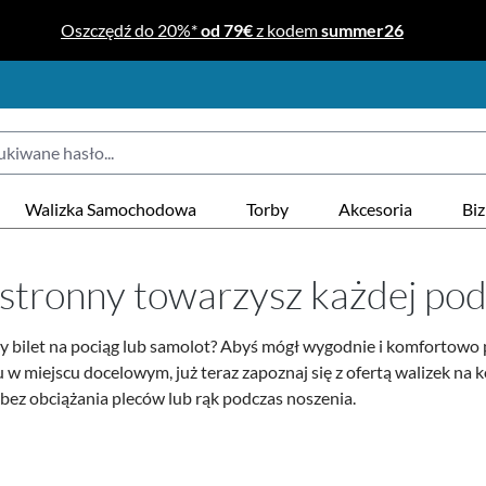
Oszczędź do 20%*
od 79€
z kodem
summer26
Walizka Samochodowa
Torby
Akcesoria
Bi
hstronny towarzysz każdej po
y bilet na pociąg lub samolot? Abyś mógł wygodnie i komfortowo 
u w miejscu docelowym, już teraz zapoznaj się z ofertą walizek na
bez obciążania pleców lub rąk podczas noszenia.