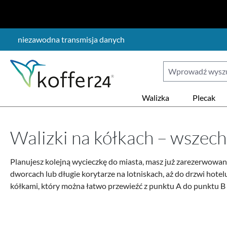
ejdź do głównej zawartości
Przejdź do wyszukiwania
Przejdź do głównej nawigacji
niezawodna transmisja danych
Walizka
Plecak
Walizki na kółkach – wszec
Planujesz kolejną wycieczkę do miasta, masz już zarezerwowan
dworcach lub długie korytarze na lotniskach, aż do drzwi hotel
kółkami, który można łatwo przewieźć z punktu A do punktu B 