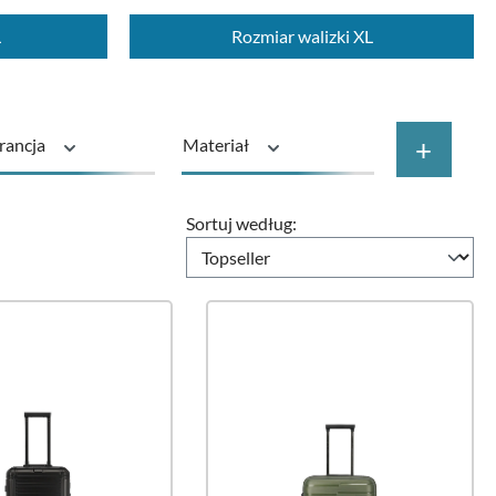
L
Rozmiar walizki XL
+
rancja
Materiał
wnoważony
Rodzaj produktu
Sortuj według:
Cena