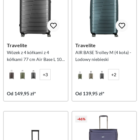
Travelite
Travelite
Wózek z 4 kółkami z 4
AIR BASE Trolley M (4 koła) -
kółkami 77 cm Air Base L 105
Lodowy niebieski
litrów
+3
+2
Od 149,95 zł*
Od 139,95 zł*
-46%