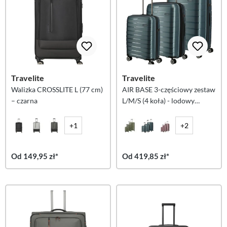
Travelite
Travelite
Walizka CROSSLITE L (77 cm)
AIR BASE 3-częściowy zestaw
– czarna
L/M/S (4 koła) - lodowy
niebieski
+1
+2
Od 149,95 zł*
Od 419,85 zł*