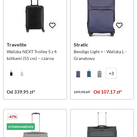
Travelite
Stratic
Walizka NEXT Trolley S z 4
Bendigo Light + - Walizka L -
kółkami (55 cm) – czarna
Granatowy
+3
Od 339,95 zł*
Od 107,17 zł*
199,95 zł*
-47%
zrównoważony