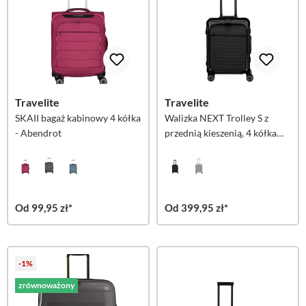
Travelite
Travelite
SKAII bagaż kabinowy 4 kółka
Walizka NEXT Trolley S z
- Abendrot
przednią kieszenią, 4 kółka
(55 cm) – czarna
Od 99,95 zł*
Od 399,95 zł*
-1%
zrównoważony