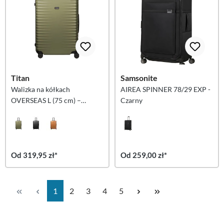
Titan
Samsonite
Walizka na kółkach
AIREA SPINNER 78/29 EXP -
OVERSEAS L (75 cm) –
Czarny
zielony las
Od 319,95 zł*
Od 259,00 zł*
Strona
Strona
Strona
Strona
Strona
1
2
3
4
5