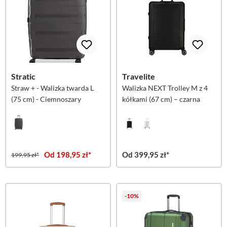
Stratic
Travelite
Straw + - Walizka twarda L
Walizka NEXT Trolley M z 4
(75 cm) - Ciemnoszary
kółkami (67 cm) – czarna
Od 198,95 zł*
Od 399,95 zł*
199,95 zł*
-10%