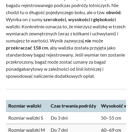
bagażu rejestrowanego podczas podróży lotniczych. Nie
chodzi tu o długość pojedynczego boku, ale o tzw.
obwód
.
Wynika on z sumy
szerokości, wysokości i głębokości
walizki.
Konkretnie oznacza to, że mierzysz walizkę w trzech
wymiarach zewnętrznych (wraz z kółkami i uchwytami) i
sumujesz te wartości. Wynik zazwyczaj
nie
może
przekraczać 158 cm
, aby walizka została przyjęta jako
standardowy bagaż rejestrowany. Jeśli wymiar ten zostanie
przekroczony, bagaż może zostać uznany za bagaż
ponadgabarytowy w zależności od linii lotniczej i
spowodować naliczenie dodatkowych opłat.
Rozmiar walizki
Czas trwania podróży
Wysokość wali
Rozmiar walizki S
Do 3 dni
50–55 cm
Rozmiar walizki M
Do 7 dni
60–69 cm