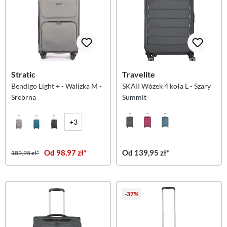
Stratic
Travelite
Bendigo Light + - Walizka M -
SKAII Wózek 4 koła L - Szary
Srebrna
Summit
+3
Od 98,97 zł*
Od 139,95 zł*
189,95 zł*
-37%