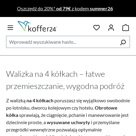
Przejdź do głównej zawartości
Oszczędź do 20%*
od 79€
z kodem
summer26
Walizka na 4 kółkach – łatwe
przemieszczanie, wygodna podróż
Z walizką
na 4 kółkach
poruszasz się wyjątkowo swobodnie
po lotnisku, dworcu kolejowym czy hotelu.
Obrotowe
kółka
sprawiają, że ciągnięcie, pchanie i manewrowanie jest
dziecinnie proste, a
wysuwane uchwyty
i przemyślane
przegródki wewnętrzne pozwalają optymalnie