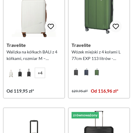
Travelite
Travelite
Walizka na kółkach BALI z 4
Wózek miejski z 4 kołami L
kółkami, rozmiar M –
77cm EXP 113 litrów -
biała/koniakowa
Zielony
+4
Od 119,95 zł*
Od 116,96 zł*
129,95 zł*
zrównoważony