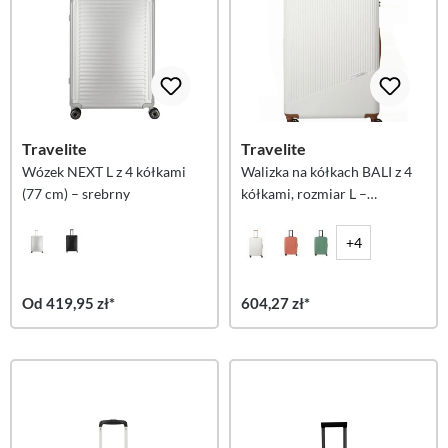
Travelite
Travelite
Wózek NEXT L z 4 kółkami
Walizka na kółkach BALI z 4
(77 cm) – srebrny
kółkami, rozmiar L –
biała/koniakowa
+4
Od 419,95 zł*
604,27 zł*