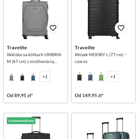
Travelite
Travelite
Walizka na kółkach UMBRIA
Wózek MOOBY L (77 cm) –
M (67 cm) z możliwością
czarny
powiększenia – Smoky Grey
+1
+1
Od 89,95 zł*
Od 149,95 zł*
zrównoważony