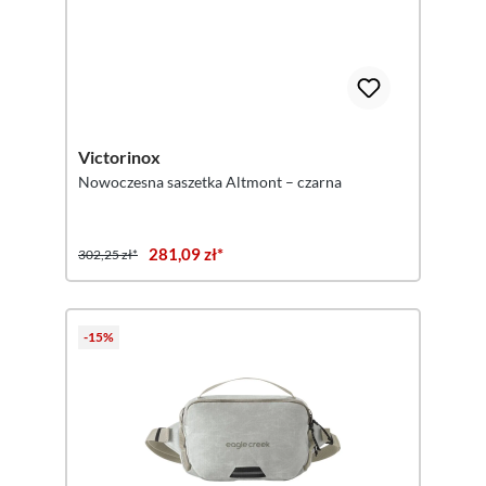
Victorinox
Nowoczesna saszetka Altmont – czarna
281,09 zł*
302,25 zł*
-15%