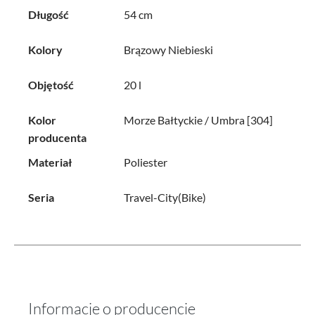
Długość
54 cm
Kolory
Brązowy
Niebieski
Objętość
20 l
Kolor
Morze Bałtyckie / Umbra [304]
producenta
Materiał
Poliester
Seria
Travel-City(Bike)
Informacje o producencie