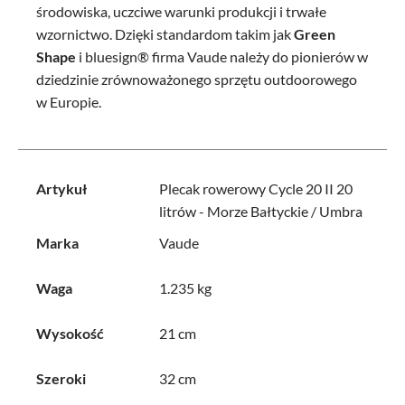
środowiska, uczciwe warunki produkcji i trwałe
wzornictwo. Dzięki standardom takim jak
Green
Shape
i bluesign® firma Vaude należy do pionierów w
dziedzinie zrównoważonego sprzętu outdoorowego
w Europie.
Artykuł
Plecak rowerowy Cycle 20 II 20
litrów - Morze Bałtyckie / Umbra
Marka
Vaude
Waga
1.235 kg
Wysokość
21 cm
Szeroki
32 cm