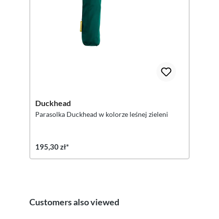
Duckhead
Parasolka Duckhead w kolorze leśnej zieleni
195,30 zł*
Customers also viewed
Pomiń galerię produktów