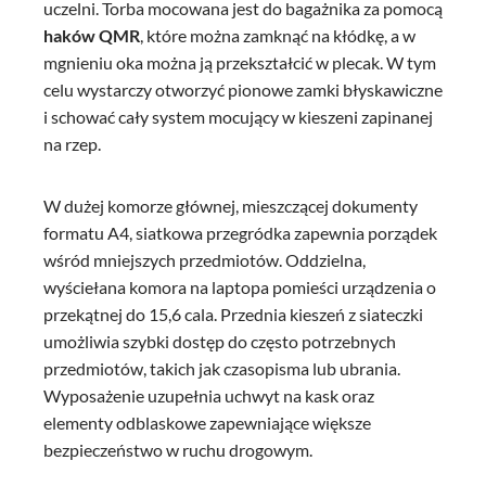
uczelni. Torba mocowana jest do bagażnika za pomocą
haków
QMR
, które można zamknąć na kłódkę, a w
mgnieniu oka można ją przekształcić w plecak. W tym
celu wystarczy otworzyć pionowe zamki błyskawiczne
i schować cały system mocujący w kieszeni zapinanej
na rzep.
W dużej komorze głównej, mieszczącej dokumenty
formatu A4, siatkowa przegródka zapewnia porządek
wśród mniejszych przedmiotów. Oddzielna,
wyściełana komora na laptopa pomieści urządzenia o
przekątnej do 15,6 cala. Przednia kieszeń z siateczki
umożliwia szybki dostęp do często potrzebnych
przedmiotów, takich jak czasopisma lub ubrania.
Wyposażenie uzupełnia uchwyt na kask oraz
elementy odblaskowe zapewniające większe
bezpieczeństwo w ruchu drogowym.