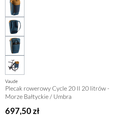
Vaude
Plecak rowerowy Cycle 20 II 20 litrów -
Morze Bałtyckie / Umbra
Cena regularna:
697,50 zł