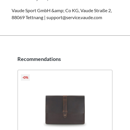
Vaude Sport GmbH &amp; Co KG, Vaude Straße 2,
88069 Tettnang | support@service.vaude.com
Recommendations
Pomiń galerię produktów
-0%