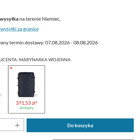
wysyłka
na terenie Niemiec,
 wysyłki za granicę
ny termin dostawy: 07.08.2026 - 08.08.2026
UCENTA: MARYNARKA WOJENNA
%
*
371,53 zł*
dostępny
oduktu: Wprowadź żądaną ilość lub użyj przyc
Do koszyka