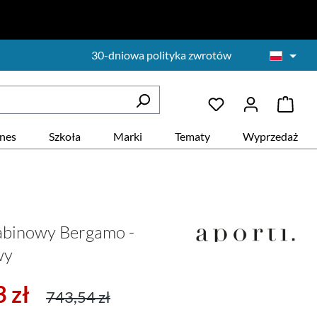
30-dniowa polityka zwrotów
znes
Szkoła
Marki
Tematy
Wyprzedaż
abinowy Bergamo -
wy
ży:
Cena regularna:
 zł
743,54 zł