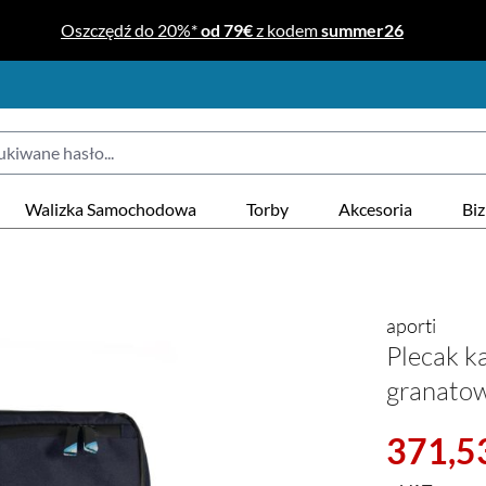
Oszczędź do 20%*
od 79€
z kodem
summer26
Walizka Samochodowa
Torby
Akcesoria
Bi
aporti
Plecak k
granato
Cena sprzeda
371,53