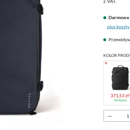
z. VAT.
Darmowa 
plus koszty
Przewidywa
KOLOR PROD
%
371,53 zł
dostępny
Ilość pr