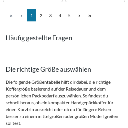
Seite
Seite
Seite
Seite
Seite
1
2
3
4
5
Häufig gestellte Fragen
Die richtige Größe auswählen
Die folgende Größentabelle hilft dir dabei, die richtige
Koffergröße basierend auf der Reisedauer und dem
persönlichen Packbedarf auszuwählen. So findest du
schnell heraus, ob ein kompakter Handgepäckkoffer für
einen Kurztrip ausreicht oder ob du für längere Reisen
besser zu einem mittelgroßen oder großen Modell greifen
solltest.