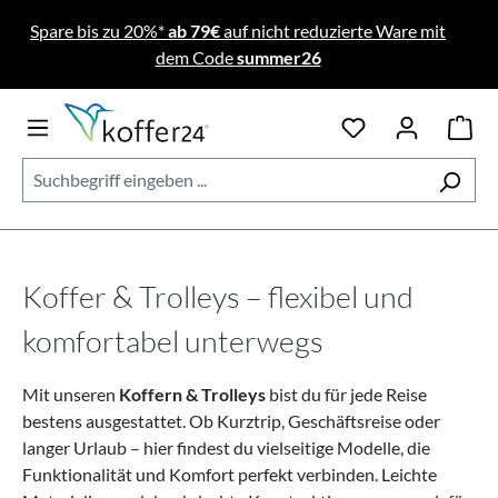
Zum Hauptinhalt springen
Spare bis zu 20%*
ab 79€
auf nicht reduzierte Ware mit
dem Code
summer26
Koffer & Trolleys – flexibel und
komfortabel unterwegs
Mit unseren
Koffern & Trolleys
bist du für jede Reise
bestens ausgestattet. Ob Kurztrip, Geschäftsreise oder
langer Urlaub – hier findest du vielseitige Modelle, die
Funktionalität und Komfort perfekt verbinden. Leichte