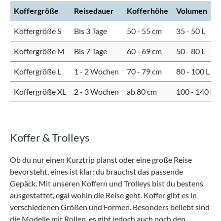
Koffergröße
Reisedauer
Kofferhöhe
Volumen
Koffergröße S
Bis 3 Tage
50 - 55 cm
35 - 50 L
Koffergröße M
Bis 7 Tage
60 - 69 cm
50 - 80 L
Koffergröße L
1 - 2 Wochen
70 - 79 cm
80 - 100 L
Koffergröße XL
2 - 3 Wochen
ab 80 cm
100 - 140 L
Koffer & Trolleys
Ob du nur einen Kurztrip planst oder eine große Reise
bevorsteht, eines ist klar: du brauchst das passende
Gepäck. Mit unseren Koffern und Trolleys bist du bestens
ausgestattet, egal wohin die Reise geht. Koffer gibt es in
verschiedenen Größen und Formen. Besonders beliebt sind
die Modelle mit Rollen, es gibt jedoch auch noch den