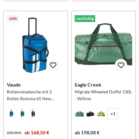
-24%
nachhaltig
Vaude
Eagle Creek
Rollenreisetasche mit 2
Migrate Wheeled Duffel 130L
Rollen Rotuma 65 New
- Willow
Islands M - azure blau
+1
ab 168,50 €
ab 198,08 €
225,00 €