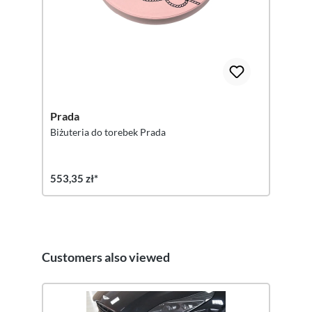
Prada
Biżuteria do torebek Prada
553,35 zł*
Customers also viewed
Pomiń galerię produktów