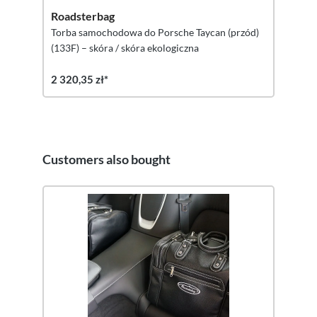
Roadsterbag
Torba samochodowa do Porsche Taycan (przód)
(133F) – skóra / skóra ekologiczna
2 320,35 zł*
Customers also bought
Pomiń galerię produktów