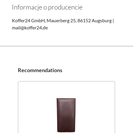
Informacje o producencie
Koffer24 GmbH, Mauerberg 25, 86152 Augsburg |
mail@koffer24.de
Recommendations
Pomiń galerię produktów