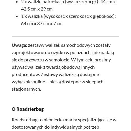
2 x walizki na kółkach (wys. x szer. x gł.): 44 cm x
42,5 cm x 29 cm
1 x walizka (wysokość x szerokość x głębokość):
64 cm x 37 cm x 7 cm
Uwaga:
zestawy walizek samochodowych zostały
zaprojektowane do użytku w pojazdach i nie nadają
się do przewozu w samolocie. W tym celu prosimy
używać walizek z twardą obudową innych
producentów. Zestawy walizek są dostępne
wyłącznie online – nie są dostępne w sklepach
stacjonarnych.
O Roadsterbag
Roadsterbag to niemiecka marka specjalizująca się w
dostosowanych do indywidualnych potrzeb