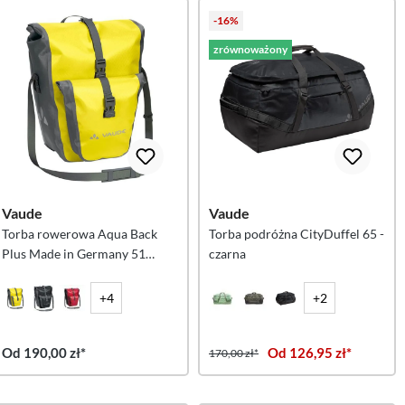
-16%
zrównoważony
Vaude
Vaude
Torba rowerowa Aqua Back
Torba podróżna CityDuffel 65 -
Plus Made in Germany 51
czarna
litrów - Canary
+4
+2
Od 190,00 zł*
Od 126,95 zł*
170,00 zł*