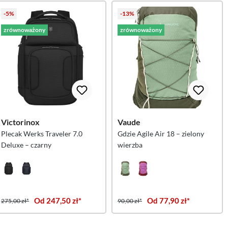
-5%
-13%
zrównoważony
zrównoważony
Victorinox
Vaude
Plecak Werks Traveler 7.0
Gdzie Agile Air 18 – zielony
Deluxe – czarny
wierzba
Od 247,50 zł*
Od 77,90 zł*
275,00 zł*
90,00 zł*