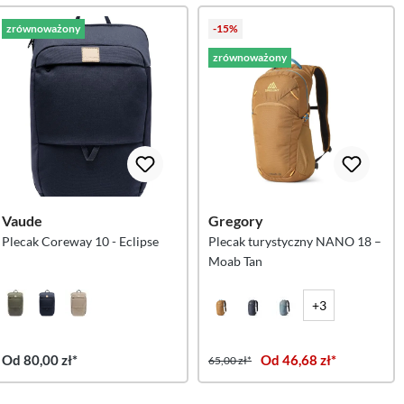
zrównoważony
-15%
zrównoważony
Vaude
Gregory
Plecak Coreway 10 - Eclipse
Plecak turystyczny NANO 18 –
Moab Tan
+3
Od 80,00 zł*
Od 46,68 zł*
65,00 zł*