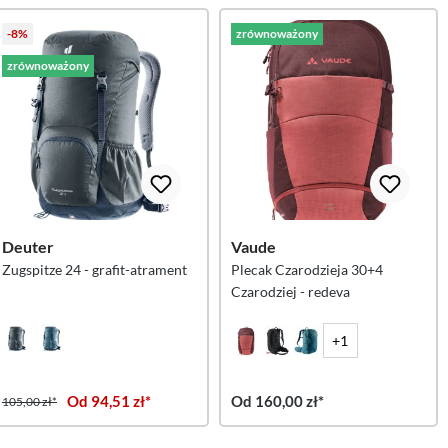
-8%
zrównoważony
zrównoważony
Deuter
Vaude
Zugspitze 24 - grafit-atrament
Plecak Czarodzieja 30+4
Czarodziej - redeva
+1
Od 94,51 zł*
Od 160,00 zł*
105,00 zł*