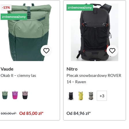
-15%
zrównoważony
zrównoważony
Vaude
Nitro
Okab II – ciemny las
Plecak snowboardowy ROVER
14 – Raven
+3
Od 85,00 zł*
Od 84,96 zł*
100,00 zł*