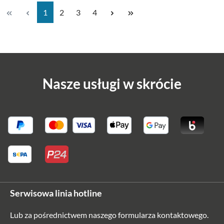
Strona
Strona
Strona
Strona
1
2
3
4
Nasze usługi w skrócie
Serwisowa linia hotline
Lub za pośrednictwem naszego
formularza kontaktowego
.