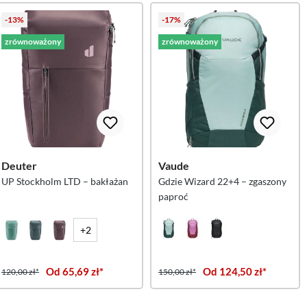
-13%
-17%
zrównoważony
zrównoważony
Deuter
Vaude
UP Stockholm LTD – bakłażan
Gdzie Wizard 22+4 – zgaszony
paproć
+2
Od 65,69 zł*
Od 124,50 zł*
120,00 zł*
150,00 zł*