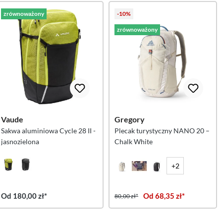
zrównoważony
-10%
zrównoważony
Vaude
Gregory
Sakwa aluminiowa Cycle 28 II -
Plecak turystyczny NANO 20 –
jasnozielona
Chalk White
+2
Od 180,00 zł*
Od 68,35 zł*
80,00 zł*