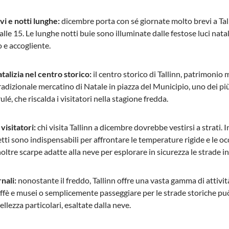
i e notti lunghe:
dicembre porta con sé giornate molto brevi a Tall
lle 15. Le lunghe notti buie sono illuminate dalle festose luci natali
o e accogliente.
alizia nel centro storico:
il centro storico di Tallinn, patrimoni
radizionale mercatino di Natale in piazza del Municipio, uno dei più be
lé, che riscalda i visitatori nella stagione fredda.
 visitatori:
chi visita Tallinn a dicembre dovrebbe vestirsi a strati.
tti sono indispensabili per affrontare le temperature rigide e le oc
oltre scarpe adatte alla neve per esplorare in sicurezza le strade i
rnali:
nonostante il freddo, Tallinn offre una vasta gamma di attività
affè e musei o semplicemente passeggiare per le strade storiche p
llezza particolari, esaltate dalla neve.