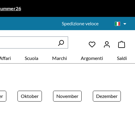
summer26
Spedizione veloce
Affari
Scuola
Marchi
Argomenti
Saldi
er
Oktober
November
Dezember
e