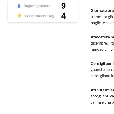
Giornate brev
tramonta già a
bagliore cald
Atmosfera nat
dicembre. Il t
famoso vin bru
Consigli per i
guanti e berre
consigliano in
Attività inve
accoglienti c
calma e una be