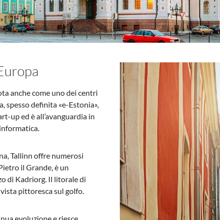
’Europa
 nota anche come uno dei centri
a, spesso definita «e-Estonia»,
art-up ed è all’avanguardia in
 informatica.
a, Tallinn offre numerosi
 Pietro il Grande, è un
o di Kadriorg. Il litorale di
 vista pittoresca sul golfo.
tinua evoluzione e riesce