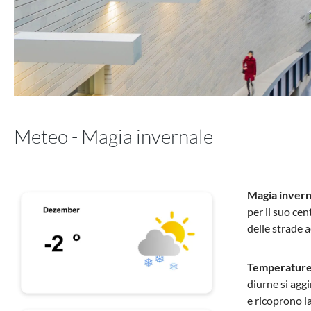
Meteo - Magia invernale
Magia inverna
per il suo cen
delle strade ac
Temperature 
diurne si agg
e ricoprono l