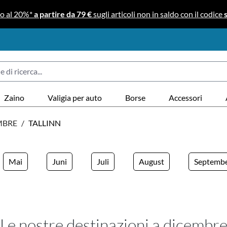
no al 20%*
a partire da 79 €
sugli articoli non in saldo con il codice
Zaino
Valigia per auto
Borse
Accessori
MBRE
/
TALLINN
Mai
Juni
Juli
August
Septemb
Le nostre destinazioni a dicembr