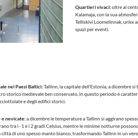
Quartieri vivaci:
oltre al cen
Kalamaja, con la sua atmosfera
Telliskivi Loomelinnak, un’ex ar
spazi per eventi.
le nei Paesi Baltici:
Tallinn, la capitale dell’Estonia, a dicembre s
tro storico medievale ben conservato, in questo periodo è caratteriz
ciottolate e degli edifici storici.
e nevicate:
a dicembre le temperature a Tallinn si aggirano spess
irano tra i -1 e i 2 gradi Celsius, mentre le minime notturne posson
a città di uno spesso manto bianco, trasformando Tallinn in un vero