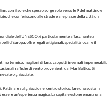
inn, con il sole che spesso sorge solo verso le 9 del mattino e
zie, che conferiscono alle strade e alle piazze della città un
o mondiale dell’UNESCO, è particolarmente affascinante a
lli d’Europa, offre regali artigianali, specialità locali e il
 Intimo termico, maglioni di lana, cappotti invernali impermeabili,
casionali raffiche di vento provenienti dal Mar Baltico. Si
nnevate o ghiacciate.
. Pattinare sul ghiaccio nel centro storico, fare una sosta in
uò essere un’esperienza magica. La capitale estone emana una