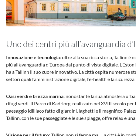
Uno dei centri più all’avanguardia d
Innovazione e tecnologia:
oltre alla sua ricca storia, Tallinn è
più all’avanguardia d’Europa dal punto di vista digitale. L’Estoni
ha a Tallinn il suo cuore innovativo. La città ospita numerose st
settori quali l’amministrazione digitale, l’e-health e la sicurezza
Oasi verdi e brezza marina:
nonostante la sua atmosfera urban
rifugi verdi. Il Parco di Kadriorg, realizzato nel XVIII secolo per
paesaggio idilliaco fatto di giardini, laghetti e il magnifico Palazz
Tallinn, con le sue passeggiate e le sue spiagge, offre relax e una
Visione per il futuro:
Tallinn non si ferma mai. La città è in con