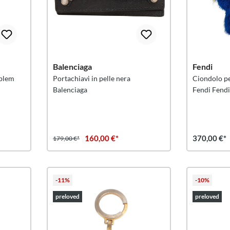
Balenciaga
Fendi
mblem
Portachiavi in pelle nera
Ciondolo pe
Balenciaga
Fendi Fend
160,00 €*
370,00 €*
179,00 €*
-11%
-10%
preloved
preloved