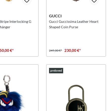
GUCCI
tripe Interlocking G
Gucci Guccissima Leather Heart
nhänger
Shaped Coin Purse
50,00 €*
230,00 €*
249,00 €*
preloved