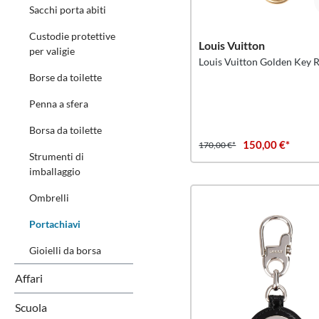
Sacchi porta abiti
Custodie protettive
Louis Vuitton
per valigie
Louis Vuitton Golden Key 
Borse da toilette
Penna a sfera
Borsa da toilette
150,00 €*
170,00 €*
Strumenti di
imballaggio
Ombrelli
Portachiavi
Gioielli da borsa
Affari
Scuola