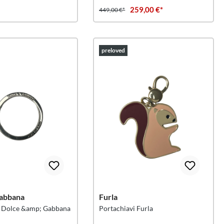
259,00 €*
449,00 €*
preloved
abbana
Furla
i Dolce &amp; Gabbana
Portachiavi Furla