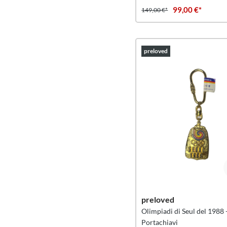
99,00 €*
149,00 €*
preloved
preloved
Olimpiadi di Seul del 1988 
Portachiavi