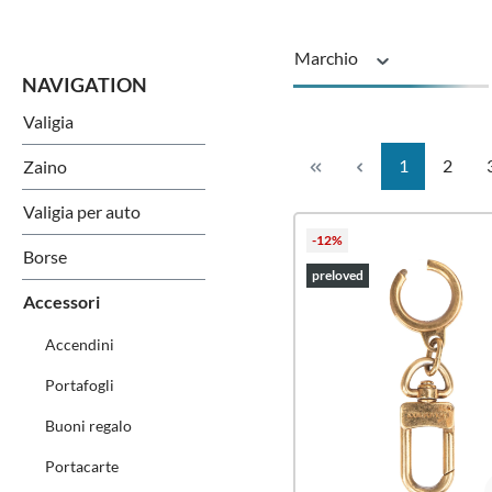
Marchio
Valigia
Stato
Pagina
Pagin
1
2
Zaino
Valigia per auto
-12%
Borse
preloved
Accessori
Accendini
Portafogli
Buoni regalo
Portacarte