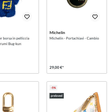
Michelin
r borsa in pelliccia
Michelin - Portachiavi - Cambio
irumi Bug-kun
29,00 €*
-5%
preloved