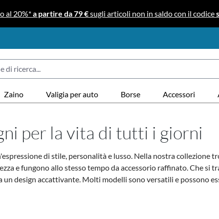
no al 20%*
a partire da 79 €
sugli articoli non in saldo con il codice
Zaino
Valigia per auto
Borse
Accessori
 per la vita di tutti i giorni
espressione di stile, personalità e lusso. Nella nostra collezione tr
urezza e fungono allo stesso tempo da accessorio raffinato.
Che si tr
à a un design accattivante. Molti modelli sono
versatili
e possono ess