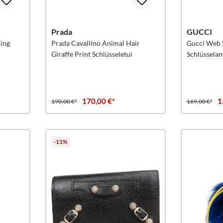
Prada
GUCCI
Ring
Prada Cavallino Animal Hair
Gucci Web S
Giraffe Print Schlüsseletui
Schlüssela
170,00 €*
1
190,00 €*
169,00 €*
-11%