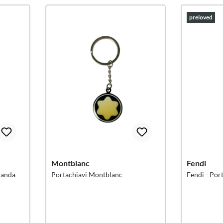
preloved
Montblanc
Fendi
Panda
Portachiavi Montblanc
Fendi - Por