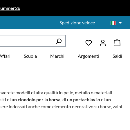
summer26
Spedizione veloce
Affari
Scuola
Marchi
Argomenti
Saldi
overete modelli di alta qualità in
pelle, metallo o materiali
atti di
un ciondolo per la borsa,
di
un portachiavi o
di
un
ere indossati anche come elemento decorativo su borse, zaini