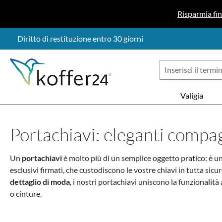
sa al contenuto principale
Salta alla ricerca
Passa alla navigazione principale
Risparmia fi
Diritto di restituzione entro 30 giorni
Valigia
Portachiavi: eleganti compagni
Un
portachiavi
è molto più di un semplice oggetto pratico: è un'
esclusivi firmati
, che custodiscono le vostre chiavi in tutta sic
dettaglio di moda
, i nostri portachiavi uniscono la funzionalit
o cinture.