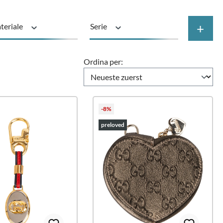
+
teriale
Serie
Prezzo
Ordina per:
-8%
preloved