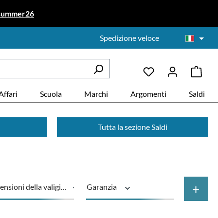
summer26
Spedizione veloce
Affari
Scuola
Marchi
Argomenti
Saldi
Tutta la sezione Saldi
+
nsioni della valigia
Garanzia
enibile
Ruote