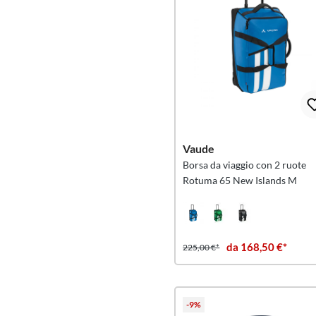
Vaude
Borsa da viaggio con 2 ruote
Rotuma 65 New Islands M
da 168,50 €*
225,00 €*
-9%