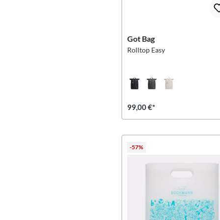
Got Bag
Rolltop Easy
99,00 €*
-57%