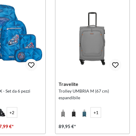
Travelite
 - Set da 6 pezzi
Trolley UMBRIA M (67 cm)
espandibile
+2
+1
7,99 €*
89,95 €*