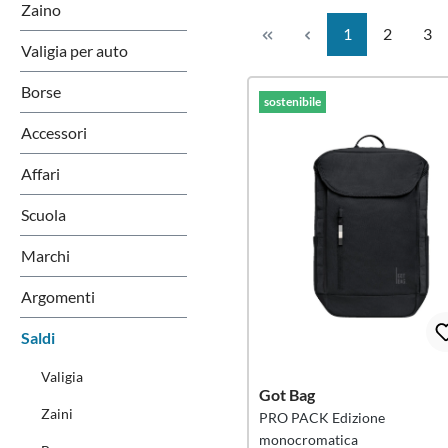
Zaino
Pagina
Pagina
Pag
1
2
3
Valigia per auto
Tipo di prodotto
Borse
sostenibile
Accessori
Affari
Scuola
Marchi
Argomenti
Saldi
Valigia
Got Bag
Zaini
PRO PACK Edizione
monocromatica