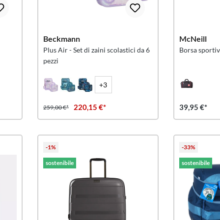
Beckmann
McNeill
Plus Air - Set di zaini scolastici da 6
Borsa sport
pezzi
+3
220,15 €*
39,95 €*
259,00 €*
-1%
-33%
sostenibile
sostenibile