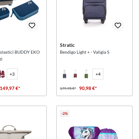
Stratic
scolastici BUDDY EKO
Bendigo Light + - Valigia S
zi
+3
+4
 149,97 €*
90,98 €*
179,95 €*
-2%