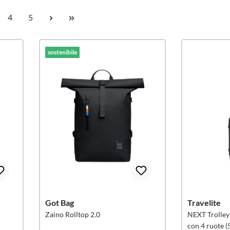
ina
Pagina
Pagina
4
5
Dimensioni dello scomparto per l
sostenibile
Got Bag
Travelite
Zaino Rolltop 2.0
NEXT Trolley
con 4 ruote (