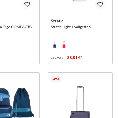
Stratic
iva Ergo COMPACTO
Stratic Light + valigetta S
88,81 €*
139,95 €*
-49%