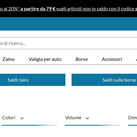
no al 20%*
a partire da 79 €
sugli articoli non in saldo con il codice
Zaino
Valigia per auto
Borse
Accessori
Saldi zaini
Saldi sulle borse
Colori
Volume
Dime
Serie
Stato
sost