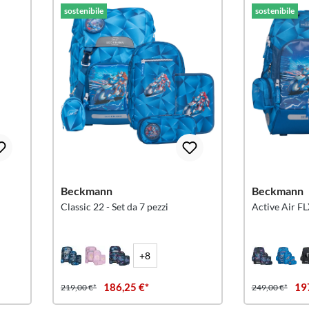
sostenibile
sostenibile
Beckmann
Beckmann
Classic 22 - Set da 7 pezzi
Active Air FLX
+8
186,25 €*
19
219,00 €*
249,00 €*