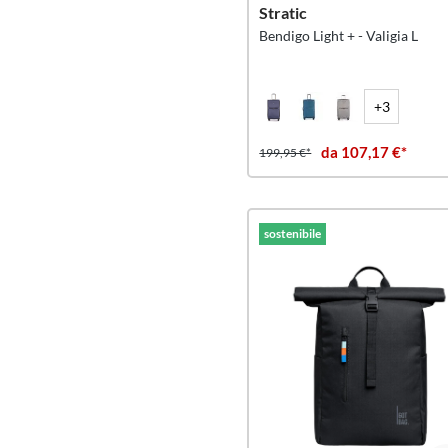
Stratic
Bendigo Light + - Valigia L
+3
da 107,17 €*
199,95 €*
sostenibile