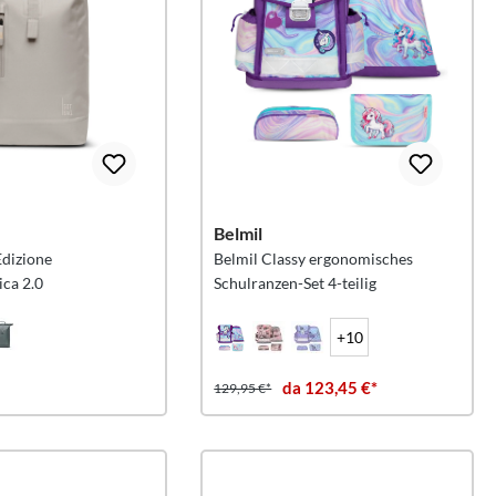
Belmil
Edizione
Belmil Classy ergonomisches
ca 2.0
Schulranzen-Set 4-teilig
+10
da 123,45 €*
129,95 €*