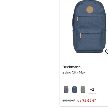
Beckmann
Zaino City Max
+2
da 92,65 €*
109,00 €*