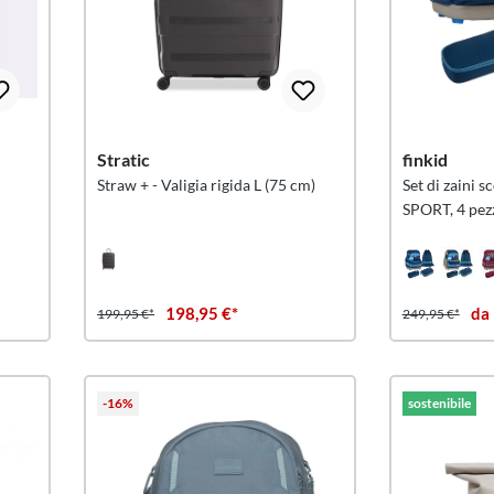
Stratic
finkid
Straw + - Valigia rigida L (75 cm)
Set di zaini 
SPORT, 4 pez
198,95 €*
da
199,95 €*
249,95 €*
-16%
sostenibile