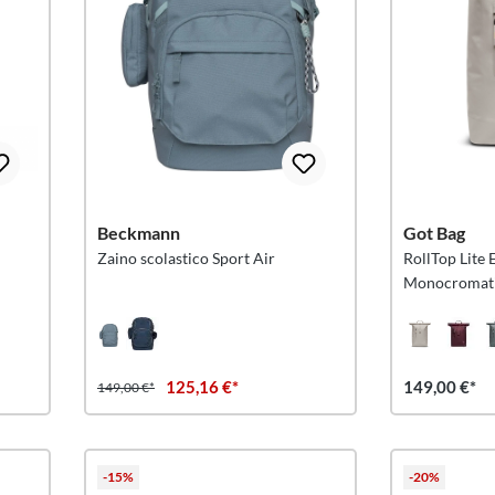
Beckmann
Got Bag
Zaino scolastico Sport Air
RollTop Lite 
Monocromati
125,16 €*
149,00 €*
149,00 €*
-15%
-20%