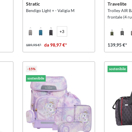
Stratic
Travelite
Bendigo Light + - Valigia M
Trolley AIR B
frontale (4 ru
+3
da 98,97 €*
139,95 €*
189,95 €*
-15%
sostenibile
sostenibile