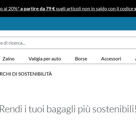
no al 20%*
a partire da 79 €
sugli articoli non in saldo con il codice
Zaino
Valigia per auto
Borse
Accessori
CHI DI SOSTENIBILITÀ
Rendi i tuoi bagagli più sostenibili