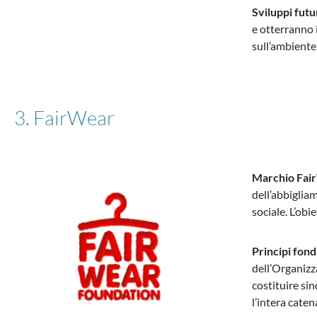
Sviluppi futur
e otterranno 
sull’ambiente 
3. FairWear
Marchio Fai
dell’abbigliam
sociale. L’obi
Principi fon
dell’Organizza
costituire si
l’intera caten