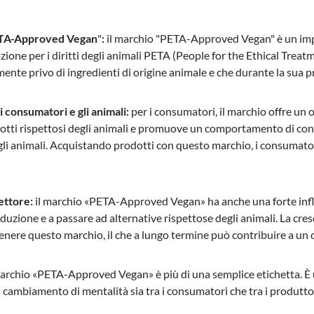
TA-Approved Vegan
"
:
il marchio "PETA-Approved Vegan" è un impo
azione per i diritti degli animali PETA (People for the Ethical Tre
ente privo di ingredienti di origine animale e che durante la sua pr
i consumatori e gli animali:
per i consumatori, il marchio offre un 
dotti rispettosi degli animali e promuove un comportamento di con
egli animali. Acquistando prodotti con questo marchio, i consumato
settore:
il marchio «PETA-Approved Vegan» ha anche una forte influe
duzione e a passare ad alternative rispettose degli animali. La cr
enere questo marchio, il che a lungo termine può contribuire a un
l marchio «PETA-Approved Vegan» è più di una semplice etichetta. È 
ambiamento di mentalità sia tra i consumatori che tra i produttor