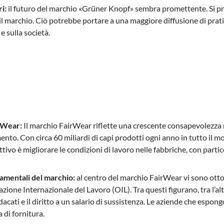
i:
il futuro del marchio «Grüner Knopf» sembra promettente. Si pre
il marchio. Ciò potrebbe portare a una maggiore diffusione di pratic
e sulla società.
rWear:
Il marchio FairWear riflette una crescente consapevolezza r
ento. Con circa 60 miliardi di capi prodotti ogni anno in tutto il m
ettivo è migliorare le condizioni di lavoro nelle fabbriche, con parti
damentali del marchio:
al centro del marchio FairWear vi sono otto 
zione Internazionale del Lavoro (OIL). Tra questi figurano, tra l’altro
ndacati e il diritto a un salario di sussistenza. Le aziende che esp
a di fornitura.