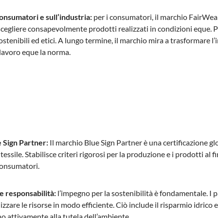
onsumatori e sull’industria:
per i consumatori, il marchio FairWear
cegliere consapevolmente prodotti realizzati in condizioni eque. 
tenibili ed etici. A lungo termine, il marchio mira a trasformare l’i
 lavoro eque la norma.
 Sign Partner:
Il marchio Blue Sign Partner è una certificazione g
 tessile. Stabilisce criteri rigorosi per la produzione e i prodotti al f
 consumatori.
 e responsabilità:
l’impegno per la sostenibilità è fondamentale. I 
lizzare le risorse in modo efficiente. Ciò include il risparmio idri
o attivamente alla tutela dell’ambiente.