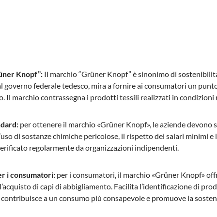
üner Knopf”:
Il marchio “Grüner Knopf” è sinonimo di sostenibilità
l governo federale tedesco, mira a fornire ai consumatori un punto d
 Il marchio contrassegna i prodotti tessili realizzati in condizioni
ndard:
per ottenere il marchio «Grüner Knopf», le aziende devono sodd
l’uso di sostanze chimiche pericolose, il rispetto dei salari minimi e l
 verificato regolarmente da organizzazioni indipendenti.
er i consumatori:
per i consumatori, il marchio «Grüner Knopf» off
cquisto di capi di abbigliamento. Facilita l’identificazione di prodo
ontribuisce a un consumo più consapevole e promuove la sostenibi