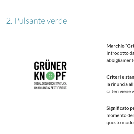
2. Pulsante verde
Marchio “Gr
Introdotto da
abbigliamento.
Criteri e sta
la rinuncia al
criteri viene
Significato p
momento dell’a
questo modo c