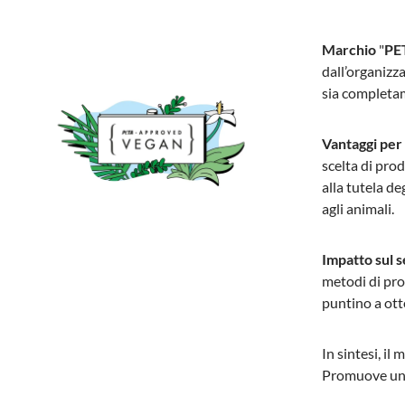
Marchio
"
PE
dall’organizz
sia completam
Vantaggi per 
scelta di pro
alla tutela d
agli animali.
Impatto sul 
metodi di pro
puntino a ott
In sintesi, i
Promuove un c