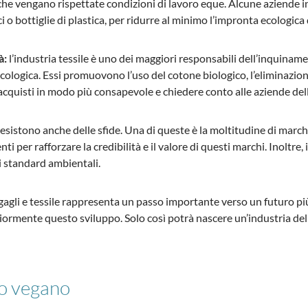
 che vengano rispettate condizioni di lavoro eque. Alcune aziende in
i o bottiglie di plastica, per ridurre al minimo l’impronta ecologica 
à:
l’industria tessile è uno dei maggiori responsabili dell’inquiname
cologica. Essi promuovono l’uso del cotone biologico, l’eliminazion
acquisti in modo più consapevole e chiedere conto alle aziende dell
 esistono anche delle sfide. Una di queste è la moltitudine di marchi
per rafforzare la credibilità e il valore di questi marchi. Inoltre, i
i standard ambientali.
bagagli e tessile rappresenta un passo importante verso un futuro pi
mente questo sviluppo. Solo così potrà nascere un’industria della
o vegano