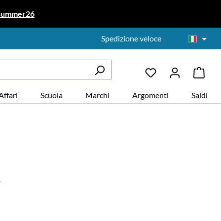
summer26
Spedizione veloce
Affari
Scuola
Marchi
Argomenti
Saldi
!