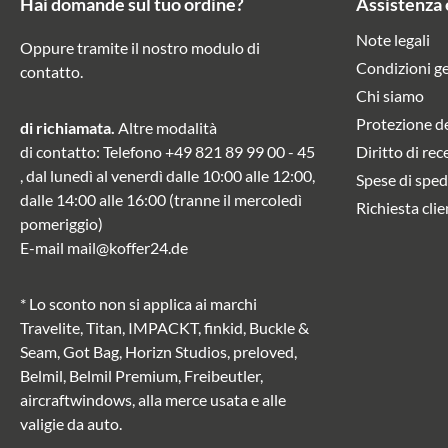
Hai domande sul tuo ordine?
Assistenza 
Note legali
Oppure tramite il nostro modulo di
Condizioni ge
contatto
.
Chi siamo
Protezione de
di richiamata.
Altre modalità
di contatto
: Telefono
+49 821 89 99 00 - 45
Diritto di rec
, dal lunedì al venerdì dalle 10:00 alle 12:00,
Spese di sped
dalle 14:00 alle 16:00 (tranne il mercoledì
Richiesta clie
pomeriggio)
E-mail
mail@koffer24.de
* Lo sconto non si applica ai marchi
Travelite, Titan, IMPACKT, finkid, Buckle &
Seam, Got Bag, Horizn Studios, preloved,
Belmil, Belmil Premium, Freibeutler,
aircraftwindows, alla merce usata e alle
valigie da auto.