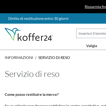
sa al contenuto principale
Salta alla ricerca
Passa alla navigazione principale
Risparmia fi
Diritto di restituzione entro 30 giorni
Valigia
INFORMAZIONI
/
SERVIZIO DI RESO
Servizio di reso
Come posso restituire la merce?
Se un articolo non dovesse soddisfare le vostre aspettative, potet