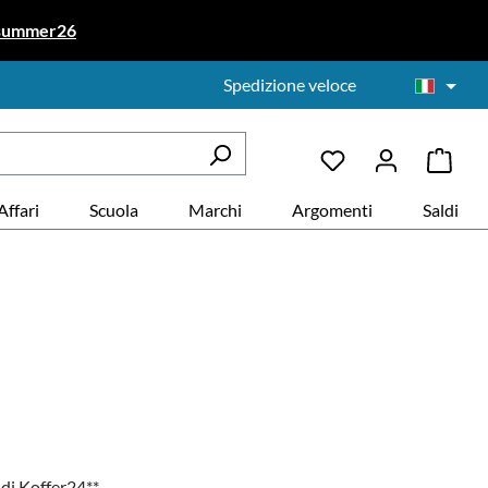
summer26
Spedizione veloce
Affari
Scuola
Marchi
Argomenti
Saldi
 di Koffer24**.