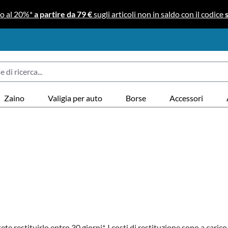
no al 20%*
a partire da 79 €
sugli articoli non in saldo con il codice
Zaino
Valigia per auto
Borse
Accessori
e restituirlo entro 30 giorni*. I costi di restituzione sono a carico