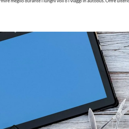
re meglio durante i lunghi voli o i viaggi in autobus. Offre ulterior