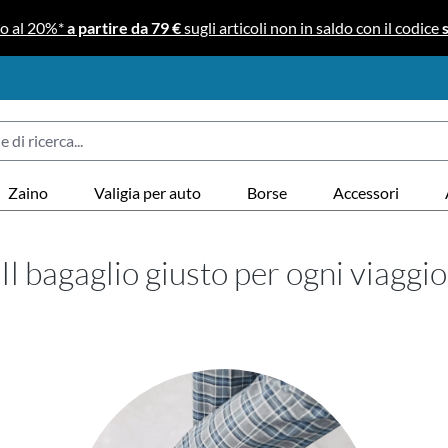
no al 20%*
a partire da 79 €
sugli articoli non in saldo con il codice
Zaino
Valigia per auto
Borse
Accessori
Il bagaglio giusto per ogni viaggio