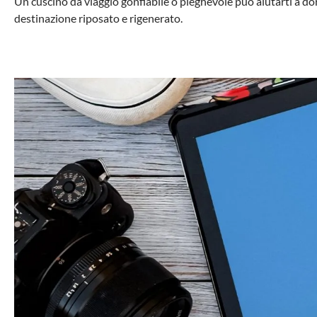
Un cuscino da viaggio gonfiabile o pieghevole può aiutarti a dormi
destinazione riposato e rigenerato.