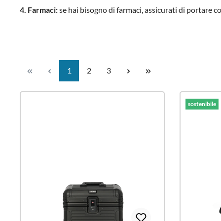
4. Farmaci:
se hai bisogno di farmaci, assicurati di portare c
Pagina
Pagina
Pagina
1
2
3
sostenibile