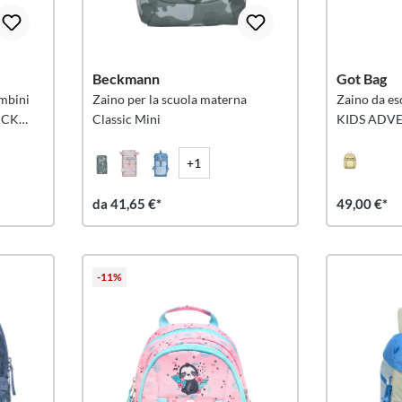
Beckmann
Got Bag
ambini
Zaino per la scuola materna
Zaino da es
ACK
Classic Mini
KIDS ADV
MULTI
+1
da 41,65 €*
49,00 €*
-11%