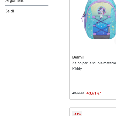
Argomenti
Saldi
Belmil
Zaino per la scuola matern
Kiddy
43,61 €*
49,00 €*
-11%