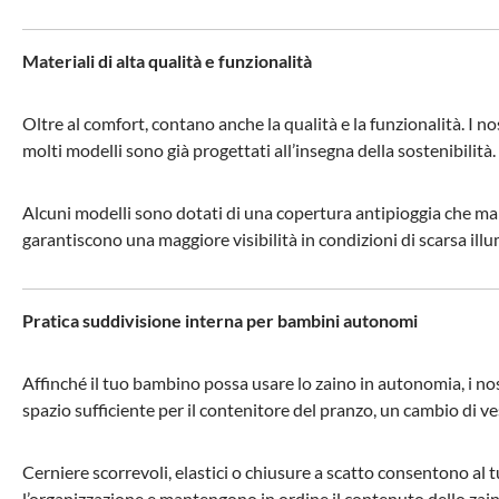
Materiali di alta qualità e funzionalità
Oltre al comfort, contano anche la qualità e la funzionalità. I nos
molti modelli sono già progettati all’insegna della sostenibilità
Alcuni modelli sono dotati di una copertura antipioggia che manti
garantiscono una maggiore visibilità in condizioni di scarsa ill
Pratica suddivisione interna per bambini autonomi
Affinché il tuo bambino possa usare lo zaino in autonomia, i nost
spazio sufficiente per il contenitore del pranzo, un cambio di vest
Cerniere scorrevoli, elastici o chiusure a scatto consentono al 
l’organizzazione e mantengono in ordine il contenuto dello zain