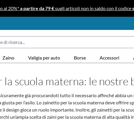
no al 20%*
a partire da 79 €
sugli articoli non in saldo con il codice
Zaino
Valigia per auto
Borse
Accessori
 la scuola materna: le nostre 
i sicuramente già procurandoti tutto il necessario affinché abbia un i
giusta per l’asilo. Lo zainetto per la scuola materna deve offrire s
l design gioca un ruolo importante. Inoltre, gli zainetti per la sc
rchi un’ampia scelta di zaini per la scuola materna di alta qualità in