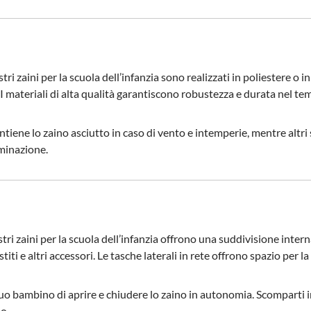
tri zaini per la scuola dell’infanzia sono realizzati in poliestere o i
. I materiali di alta qualità garantiscono robustezza e durata nel te
ene lo zaino asciutto in caso di vento e intemperie, mentre altri so
uminazione.
ri zaini per la scuola dell’infanzia offrono una suddivisione intern
iti e altri accessori. Le tasche laterali in rete offrono spazio per la
tuo bambino di aprire e chiudere lo zaino in autonomia. Scomparti i
o.