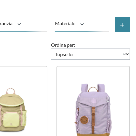
+
ranzia
Materiale
otto
Prezzo
Ordina per: