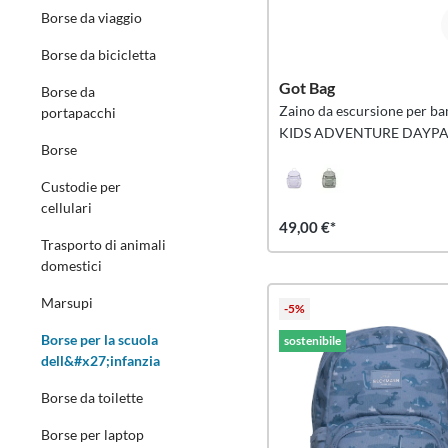
Borse da viaggio
Borse da bicicletta
Got Bag
Borse da
Zaino da escursione per b
portapacchi
KIDS ADVENTURE DAYP
Borse
TONAL
Custodie per
cellulari
49,00 €*
Trasporto di animali
domestici
Marsupi
-5%
Borse per la scuola
sostenibile
dell&#x27;infanzia
Borse da toilette
Borse per laptop