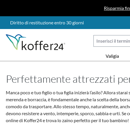
sa al contenuto principale
Salta alla ricerca
Passa alla navigazione principale
Risparmia fi
Diritto di restituzione entro 30 giorni
Valigia
Perfettamente attrezzati per
Manca poco e tuo figlio o tua figlia inizierà l’asilo? Allora stara
merenda e borraccia, è fondamentale anche la scelta della borsa 
comodo da trasportare. Allo stesso tempo, naturalmente, anche i
devono resistere a vento, intemperie, sporco, sabbia e urti. Se ce
online di Koffer24 e trova lo zaino perfetto per il tuo bambino!