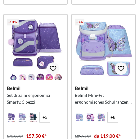
-10%
-3%
Belmil
Belmil
Set di zaini ergonomici
Belmil Mini-Fit
Smarty, 5 pezzi
ergonomisches Schulranzen-
Set 4-teilig
+5
+8
157,50 €*
da 119,00 €*
175,00 €*
129,95 €*