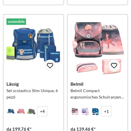
sostenibile
Lässig
Belmil
Set scolastico Slim Unique, 6
Belmil Compact
pezzi
ergonomisches Schulranzen-
Set 4-teilig
+4
+1
da 199,76 €*
da 139,46 €*