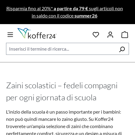
Passa al contenuto principale
Risparmia fino al 20%*
a partire da 79 €
sugli articoli non
in saldo con il codice
summer26
Zaini scolastici – fedeli compagni
per ogni giornata di scuola
L'inizio della scuola è un passo importante per i bambini:
non può quindi mancare lo zaino giusto. Su Koffer24
troverete un'ampia selezione di zaini che combinano
perfettamente comfort, sicurezza e un design a misura di