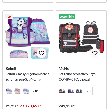
-2%
sostenibile
Belmil
McNeill
Belmil Classy ergonomisches
Set zaino scolastico Ergo
Schulranzen-Set 4-teilig
COMPACTO, 5 pezzi
+10
+5
da 123,45 €*
249,95 €*
129,95 €*