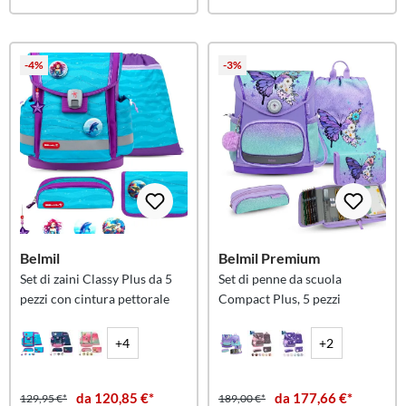
-4%
-3%
Belmil
Belmil Premium
Set di zaini Classy Plus da 5
Set di penne da scuola
pezzi con cintura pettorale
Compact Plus, 5 pezzi
+4
+2
da 120,85 €*
da 177,66 €*
129,95 €*
189,00 €*