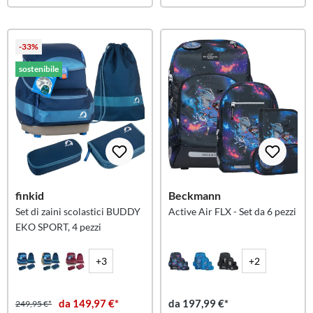
-33%
sostenibile
finkid
Beckmann
Set di zaini scolastici BUDDY
Active Air FLX - Set da 6 pezzi
EKO SPORT, 4 pezzi
+3
+2
da 149,97 €*
da 197,99 €*
249,95 €*