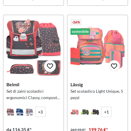
-26%
sostenibile
Belmil
Lässig
Set di zaini scolastici
Set scolastico Light Unique, 5
ergonomici Classy, composto
pezzi
da 4 pezzi
+3
+1
da 116,35 €*
199,76 €*
269,95 €*