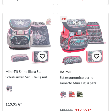
-2%
Mini-Fit Shine like a Star
Belmil
Schulranzen Set 5-teilig mit
Set ergonomico per lo
GRATIS Schlüsselanhänger
zainetto Mini-Fit, 4 pezzi
119,95 €*
117,55 €*
119,95 €*