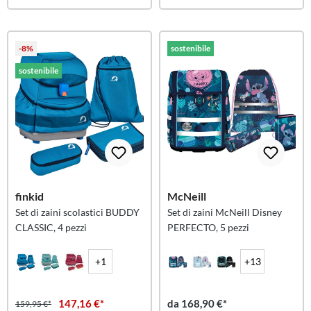
-8%
sostenibile
sostenibile
finkid
McNeill
Set di zaini scolastici BUDDY
Set di zaini McNeill Disney
CLASSIC, 4 pezzi
PERFECTO, 5 pezzi
+1
+13
147,16 €*
da 168,90 €*
159,95 €*