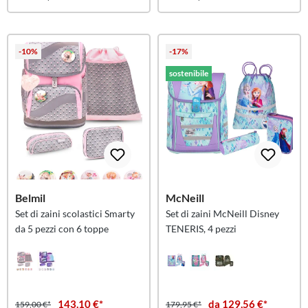
-10%
-17%
sostenibile
Belmil
McNeill
Set di zaini scolastici Smarty
Set di zaini McNeill Disney
da 5 pezzi con 6 toppe
TENERIS, 4 pezzi
143,10 €*
da 129,56 €*
159,00 €*
179,95 €*