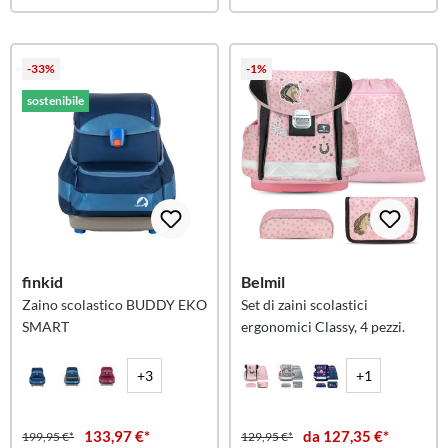
-33%
-1%
sostenibile
finkid
Belmil
Zaino scolastico BUDDY EKO
Set di zaini scolastici
SMART
ergonomici Classy, 4 pezzi.
+3
+1
133,97 €*
da 127,35 €*
199,95 €*
129,95 €*