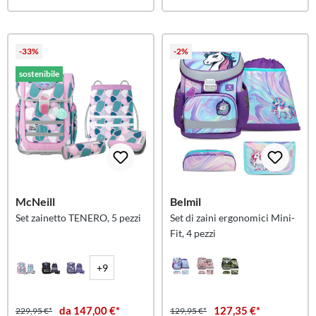
-33%
-2%
sostenibile
McNeill
Belmil
Set zainetto TENERO, 5 pezzi
Set di zaini ergonomici Mini-
Fit, 4 pezzi
+9
da 147,00 €*
127,35 €*
229,95 €*
129,95 €*