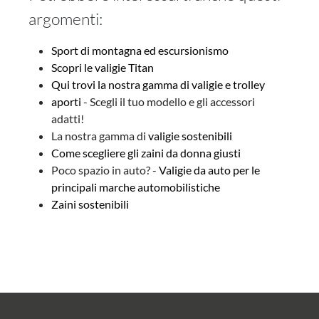
argomenti:
Sport di montagna ed escursionismo
Scopri le valigie Titan
Travelite
Qui trovi la nostra gamma di valigie e trolley
Vaka America Unlimited Arizona Edition -
aporti
- Scegli il tuo modello e gli accessori
Trolley L (75 cm)
adatti!
La nostra gamma di
valigie sostenibili
Come scegliere gli zaini da donna giusti
Poco spazio in auto? -
Valigie da auto per le
principali marche automobilistiche
da 79,95 €*
Zaini sostenibili