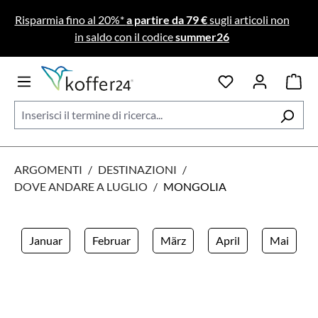
Passa al contenuto principale
Risparmia fino al 20%*
a partire da 79 €
sugli articoli non
in saldo con il codice
summer26
ARGOMENTI
/
DESTINAZIONI
/
DOVE ANDARE A LUGLIO
/
MONGOLIA
Januar
Februar
März
April
Mai