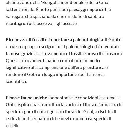
alcune zone della Mongolia meridionale e della Cina
Travelite
settentrionale. È noto per i suoi paesaggi imponenti e
Trolley SK-II a 4 ruote M
variegati, che spaziano da enormi dune di sabbia a
montagne rocciose e valli ghiacciate.
Ricchezza di fossili e importanza paleontologica
: il Gobi è
un vero e proprio scrigno per i paleontologi ed è diventato
famoso grazie al ritrovamento di fossili e uova di dinosauro.
da 89,95 €*
Questi ritrovamenti hanno contribuito in modo
significativo alla comprensione dell’era preistorica e
-46%
rendono il Gobi un luogo importante per la ricerca
scientifica.
Flora e fauna uniche
: nonostante le condizioni estreme, il
Gobi ospita una straordinaria varietà di flora e fauna. Tra le
specie degne di nota figurano l’orso del Gobi, a rischio di
estinzione, il leopardo delle nevi e numerose specie di
uccelli.
Stratic