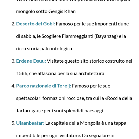
mongolo sotto Gengis Khan
Deserto del Gobi:
Famoso per le sue imponenti dune
di sabbia, le Scogliere Fiammeggianti (Bayanzag) e la
ricca storia paleontologica
Erdene Dsuu:
Visitate questo sito storico costruito nel
Travelite
City Trolley con 4 ruote, L 77 cm, capacità 113
1586, che affascina per la sua architettura
litri
Parco nazionale di Terelj:
Famoso per le sue
spettacolari formazioni rocciose, tra cui la «Roccia della
Tartaruga», e per i suoi splendidi paesaggi
da 108,52 €*
129,95 €*
Ulaanbaatar:
La capitale della Mongolia è una tappa
imperdibile per ogni visitatore. Da segnalare in