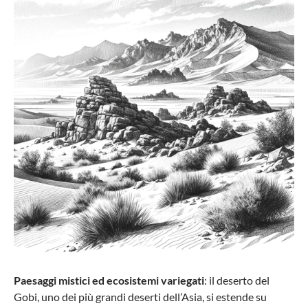
Travelite
Set AIR BASE da 3 pezzi L/M/S (4 ruote)
419,85 €*
Paesaggi mistici ed ecosistemi variegati
: il deserto del
Gobi, uno dei più grandi deserti dell’Asia, si estende su