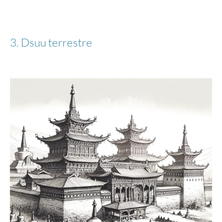
Bendigo Light + - Valigia L
3. Dsuu terrestre
da 107,17 €*
199,95 €*