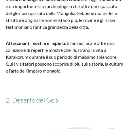
è un importante sito archeologico che offre uno spaccato
del glorioso passato della Mongolia. Sebbene molte delle
strutture originarie non esistano più, le rovine e gli scavi
Stratic
testimoniano l’antica grandezza della città.
Bendigo Light + - Set di valigie da 3 pezzi (S, M,
L)
Affascinanti mostre e reperti
: il museo locale offre una
collezione di reperti e mostre che illustrano la vita a
Karakorum durante il suo periodo di massimo splendore.
Qui i visitatori possono scoprire di più sulla storia, la cultura
330,51 €*
569,85 €*
e l’arte dell’Impero mongolo.
2. Deserto del Gobi