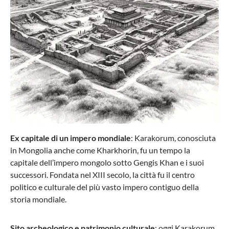
Stratic
Valigia rigida M con 4 rotelle, 66 cm, 67 litri
Stripe
Ex capitale di un impero mondiale
: Karakorum, conosciuta
89,57 €*
179,95 €*
in Mongolia anche come Kharkhorin, fu un tempo la
capitale dell’impero mongolo sotto Gengis Khan e i suoi
-42%
successori. Fondata nel XIII secolo, la città fu il centro
politico e culturale del più vasto impero contiguo della
storia mondiale.
Sito archeologico e patrimonio culturale
: oggi Karakorum