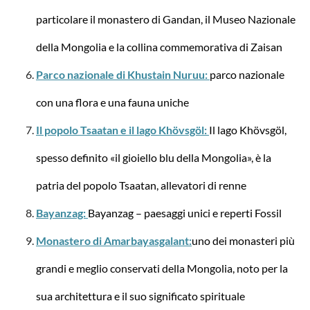
particolare il monastero di Gandan, il Museo Nazionale
della Mongolia e la collina commemorativa di Zaisan
Parco nazionale di Khustain Nuruu:
parco nazionale
con una flora e una fauna uniche
Samsonite
Il popolo Tsaatan e il lago Khövsgöl:
Il lago Khövsgöl,
Mulinello a 4 mulinelli 69/25 Lite-Shock M 73
litri
spesso definito «il gioiello blu della Mongolia», è la
patria del popolo Tsaatan, allevatori di renne
Bayanzag:
Bayanzag – paesaggi unici e reperti Fossil
da 389,27 €*
Monastero di Amarbayasgalant:
uno dei monasteri più
-49%
grandi e meglio conservati della Mongolia, noto per la
sua architettura e il suo significato spirituale