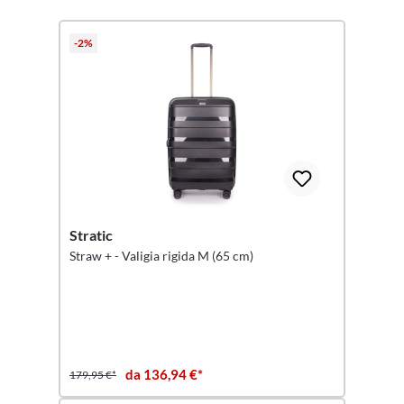
Salta la galleria dei prodotti
-2%
Stratic
Straw + - Valigia rigida M (65 cm)
da 136,94 €*
179,95 €*