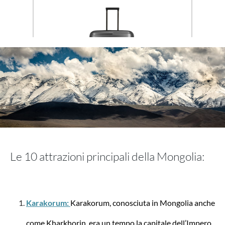
Travelite
Trolley con 4 ruote Air Base L 105 litri
Le 10 attrazioni principali della Mongolia:
149,95 €*
Karakorum:
Karakorum, conosciuta in Mongolia anche
-10%
come Kharkhorin, era un tempo la capitale dell’Impero