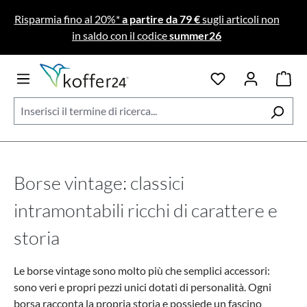
Passa al contenuto principale
Risparmia fino al 20%*
a partire da 79 €
sugli articoli non
in saldo con il codice
summer26
Borse vintage: classici
intramontabili ricchi di carattere e
storia
Le borse vintage sono molto più che semplici accessori:
sono veri e propri pezzi unici dotati di personalità. Ogni
borsa racconta la propria storia e possiede un fascino