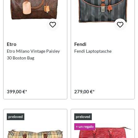
Etro
Fendi
Etro Milano Vintage Paisley
Fendi Laptoptasche
30 Boston Bag
399,00 €*
279,00 €*
preloved
preloved
+ un regalo