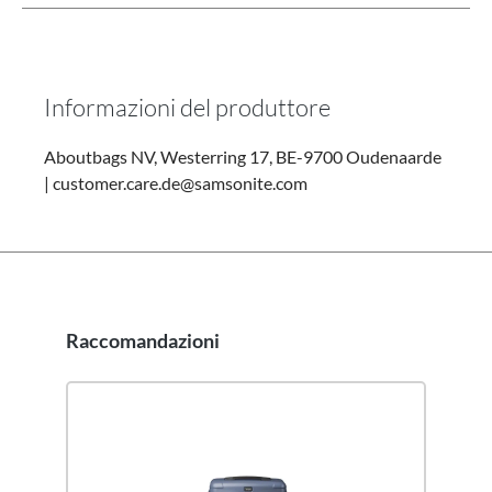
Informazioni del produttore
Aboutbags NV, Westerring 17, BE-9700 Oudenaarde
| customer.care.de@samsonite.com
Raccomandazioni
Salta la galleria dei prodotti