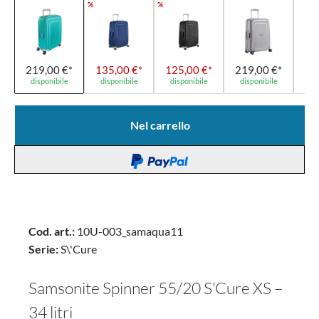
%
%
219,00 €*
135,00 €*
125,00 €*
219,00 €*
21
disponibile
disponibile
disponibile
disponibile
di
Nel carrello
Cod. art.:
10U-003_samaqua11
Serie:
S\'Cure
Samsonite Spinner 55/20 S'Cure XS –
34 litri