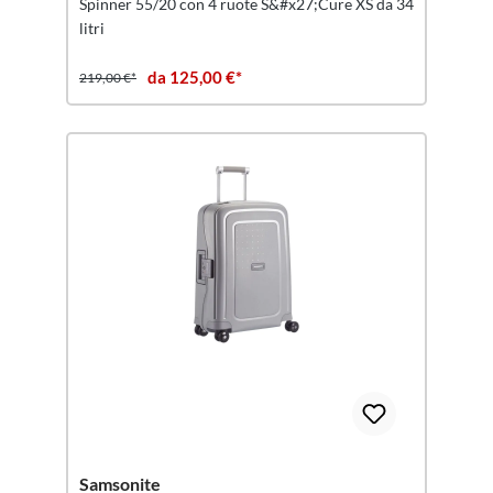
Spinner 55/20 con 4 ruote S&#x27;Cure XS da 34
litri
da 125,00 €*
219,00 €*
Samsonite