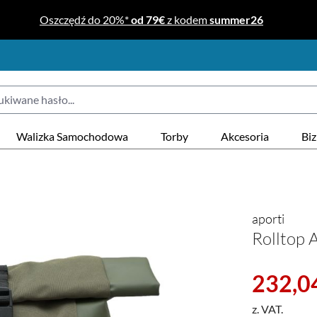
Oszczędź do 20%*
od 79€
z kodem
summer26
Walizka Samochodowa
Torby
Akcesoria
Bi
aporti
Rolltop A
Cena sprzeda
232,04
z. VAT.