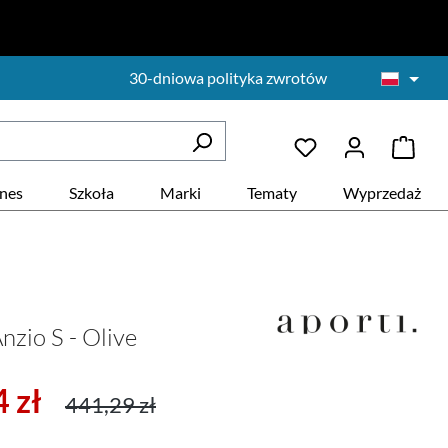
30-dniowa polityka zwrotów
znes
Szkoła
Marki
Tematy
Wyprzedaż
nzio S - Olive
ży:
Cena regularna:
 zł
441,29 zł