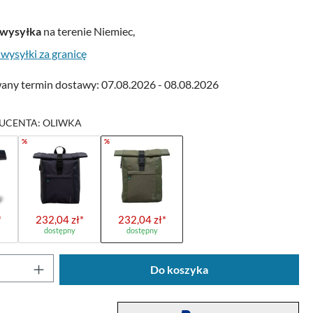
wysyłka
na terenie Niemiec,
 wysyłki za granicę
ny termin dostawy: 07.08.2026 - 08.08.2026
UCENTA: OLIWKA
%
%
*
232,04 zł*
232,04 zł*
dostępny
dostępny
oduktu: Wprowadź żądaną ilość lub użyj przyc
Do koszyka