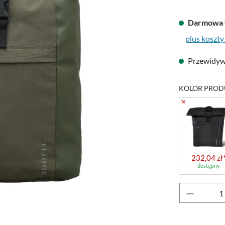
Darmowa 
plus koszty
Przewidywa
KOLOR PROD
%
232,04 zł
dostępny
Ilość pr