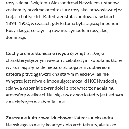
rosyjskiemu świętemu Aleksandrowi Newskiemu, stanowi
znakomity przykład architektury rosyjsko-prawosławnej w
krajach bałtyckich. Katedra została zbudowana w latach
1894–1900, w czasach, gdy Estonia była częścią Imperium
Rosyjskiego, co czyni ją również symbolem rosyjskiej
dominacji.
Cechy architektoniczne i wystrój wnętrz:
Dzięki
charakterystycznym wieżom z cebulastymi kopułami, które
wyróżniają się na tle nieba, oraz bogatym zdobieniom
katedra przyciąga wzrok na starym mieście w Tallinie.
Wnętrze jest równie imponujące: mozaiki i KONy zdobią
ściany, a wspaniałe żyrandole i złote wnętrze nadają mu
atmosferę wielkości. Największy dzwon katedry jest jednym
z najcięższych w całym Tallinie.
Znaczenie kulturowe i duchowe:
Katedra Aleksandra
Newskiego to nie tylko arcydzieło architektury, ale także