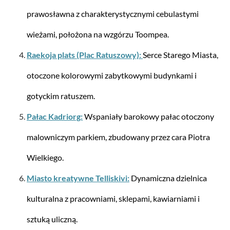
Spinner 55/20 z 4 kółkami S'Cure XS 34 litry
prawosławna z charakterystycznymi cebulastymi
wieżami, położona na wzgórzu Toompea.
Raekoja plats (Plac Ratuszowy):
Serce Starego Miasta,
otoczone kolorowymi zabytkowymi budynkami i
Od 581,25 zł*
gotyckim ratuszem.
-12%
Pałac Kadriorg:
Wspaniały barokowy pałac otoczony
malowniczym parkiem, zbudowany przez cara Piotra
Wielkiego.
Miasto kreatywne Telliskivi:
Dynamiczna dzielnica
kulturalna z pracowniami, sklepami, kawiarniami i
Samsonite
sztuką uliczną.
HAPPY SAMMIES ECO UPR. 45/16 LION LEO