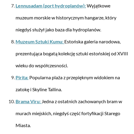
Lennusadam (port hydroplanów):
Wyjątkowe
muzeum morskie w historycznym hangarze, który
niegdyś służył jako baza dla hydroplanów.
Od 446,03 zł*
506,85 zł*
Muzeum Sztuki Kumu:
Estońska galeria narodowa,
prezentująca bogatą kolekcję sztuki estońskiej od XVIII
wieku do współczesności.
Pirita:
Popularna plaża z przepięknym widokiem na
zatokę i Skyline Tallina.
Brama Viru:
Jedna z ostatnich zachowanych bram w
murach miejskich, niegdyś część fortyfikacji Starego
Samsonite
Spinner z 4 kołami 69/25 Lite-Shock M 73 litry
Miasta.