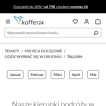
Przejdź do głównej zawartości
Oszczędź do 20%*
od 79€
z kodem
summer26
TEMATY
/
MIEJSCA DOCELOWE
/
GDZIE WYBRAĆ SIĘ W GRUDNIU
/
TALLINN
Januar
Februar
März
April
Mai
Nasze kierunki podróży w