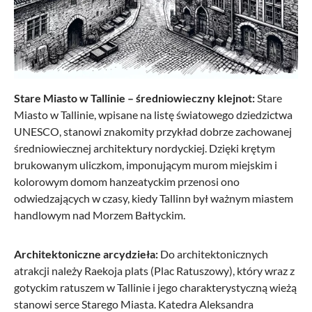
Od 1 063,22 zł*
-40%
Stare Miasto w Tallinie – średniowieczny klejnot:
Stare
Miasto w Tallinie, wpisane na listę światowego dziedzictwa
UNESCO, stanowi znakomity przykład dobrze zachowanej
średniowiecznej architektury nordyckiej. Dzięki krętym
brukowanym uliczkom, imponującym murom miejskim i
kolorowym domom hanzeatyckim przenosi ono
odwiedzających w czasy, kiedy Tallinn był ważnym miastem
handlowym nad Morzem Bałtyckim.
Samsonite
Flux SPINNER Trolley 75/28 EXP - BLACK
Architektoniczne arcydzieła:
Do architektonicznych
atrakcji należy Raekoja plats (Plac Ratuszowy), który wraz z
gotyckim ratuszem w Tallinie i jego charakterystyczną wieżą
stanowi serce Starego Miasta. Katedra Aleksandra