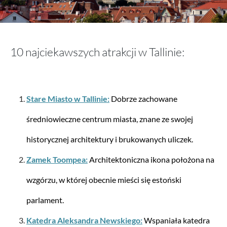
aporti
Torba sportowa Rimini Stollbag Edition –
czarna
10 najciekawszych atrakcji w Tallinie:
278,53 zł*
604,04 zł*
Stare Miasto w Tallinie:
Dobrze zachowane
średniowieczne centrum miasta, znane ze swojej
historycznej architektury i brukowanych uliczek.
Zamek Toompea:
Architektoniczna ikona położona na
wzgórzu, w której obecnie mieści się estoński
parlament.
Katedra Aleksandra Newskiego:
Wspaniała katedra
Samsonite