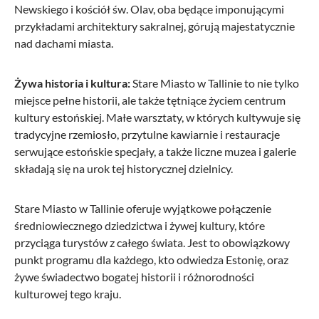
Newskiego i kościół św. Olav, oba będące imponującymi
749,12 zł*
1 250,85 zł*
przykładami architektury sakralnej, górują majestatycznie
nad dachami miasta.
-8%
Żywa historia i kultura:
Stare Miasto w Tallinie to nie tylko
miejsce pełne historii, ale także tętniące życiem centrum
kultury estońskiej. Małe warsztaty, w których kultywuje się
tradycyjne rzemiosło, przytulne kawiarnie i restauracje
serwujące estońskie specjały, a także liczne muzea i galerie
składają się na urok tej historycznej dzielnicy.
Stare Miasto w Tallinie oferuje wyjątkowe połączenie
Samsonite
średniowiecznego dziedzictwa i żywej kultury, które
Bagaż podręczny LITEBEAM 2 kółka 45cm -
przyciąga turystów z całego świata. Jest to obowiązkowy
Czarny
punkt programu dla każdego, kto odwiedza Estonię, oraz
żywe świadectwo bogatej historii i różnorodności
kulturowej tego kraju.