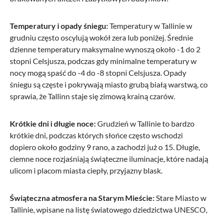
Temperatury i opady śniegu:
Temperatury w Tallinie w
grudniu często oscylują wokół zera lub poniżej. Średnie
dzienne temperatury maksymalne wynoszą około -1 do 2
stopni Celsjusza, podczas gdy minimalne temperatury w
nocy mogą spaść do -4 do -8 stopni Celsjusza. Opady
śniegu są częste i pokrywają miasto grubą białą warstwą, co
sprawia, że Tallinn staje się zimową krainą czarów.
Krótkie dni i długie noce:
Grudzień w Tallinie to bardzo
krótkie dni, podczas których słońce często wschodzi
dopiero około godziny 9 rano, a zachodzi już o 15. Długie,
ciemne noce rozjaśniają świąteczne iluminacje, które nadają
ulicom i placom miasta ciepły, przyjazny blask.
Świąteczna atmosfera na Starym Mieście:
Stare Miasto w
Tallinie, wpisane na listę światowego dziedzictwa UNESCO,