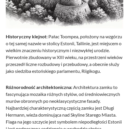
-21%
Historyczny klejnot:
Pałac Toompea, położony na wzgórzu
o tej samej nazwie w stolicy Estonii, Tallinie, jest miejscem o
wielkim znaczeniu historycznym i niezwykłej urodzie.
Pierwotnie zbudowany w XIII wieku, na przestrzeni wieków
przeszedł liczne rozbudowy i przebudowy, a obecnie służy
Samsonite
jako siedziba estońskiego parlamentu, Riigikogu.
AIREA SPINNER 55/20 STRICT - czarny
Różnorodność architektoniczna:
Architektura zamku to
fascynująca mozaika różnych stylów, od średniowiecznych
murów obronnych po neoklasycystyczne fasady.
Najbardziej charakterystyczną częścią zamku jest Długi
731,03 zł*
925,35 zł*
Hermann, wieża dominująca nad Skyline Starego Miasta.
Flaga na jego szczycie jest symbolem niepodległości Estonii
i jest podnoszona codziennie o wschodzie słońca.