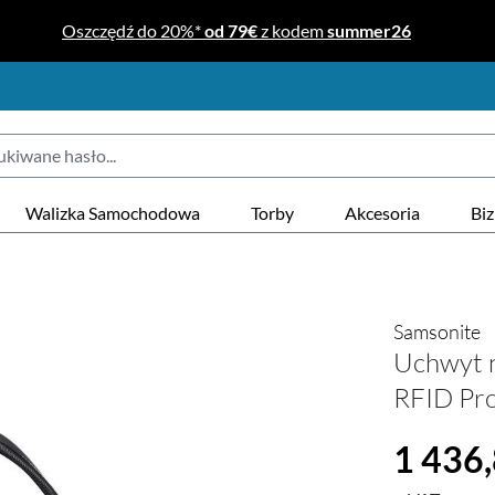
Oszczędź do 20%*
od 79€
z kodem
summer26
Walizka Samochodowa
Torby
Akcesoria
Bi
Samsonite
Uchwyt n
RFID Pro
Cena regular
1 436,