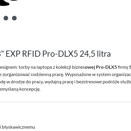
3" EXP RFID Pro-DLX5 24,5 litra
signem: torby na laptopa z kolekcji biznes
owej Pro-DLX5
firmy
lnie zorganizować codzienną pracę. Wyposażone w system organizac
odę w drodze do pracy, wydajną pracę i bezstresowe podróże słu
zemyślaną koncepcję.
i błyskawicznemu