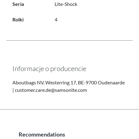
Seria
Lite-Shock
Rolki
4
Informacje o producencie
Aboutbags NV, Westerring 17, BE-9700 Oudenaarde
| customer.care.de@samsonite.com
Recommendations
Pomiń galerię produktów