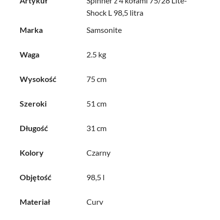
Artykuł
Spinner z 4 kołami 75/28 Lite-
Shock L 98,5 litra
Marka
Samsonite
Waga
2.5 kg
Wysokość
75 cm
Szeroki
51 cm
Długość
31 cm
Kolory
Czarny
Objętość
98,5 l
Materiał
Curv