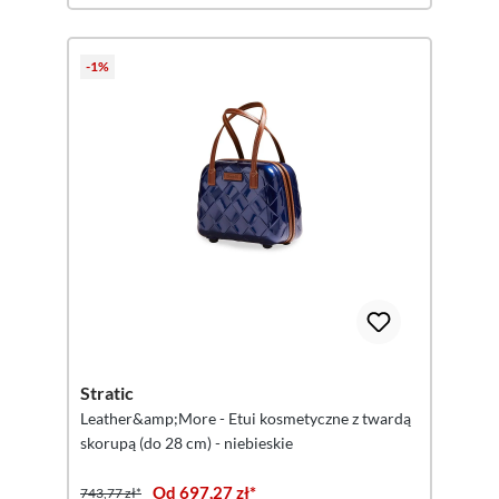
-1%
Stratic
Leather&amp;More - Etui kosmetyczne z twardą
skorupą (do 28 cm) - niebieskie
Od 697,27 zł*
743,77 zł*