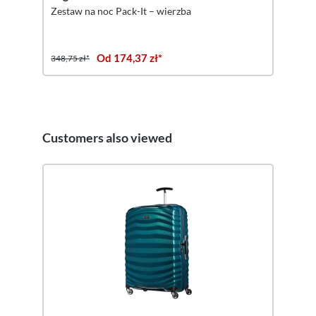
Zestaw na noc Pack-It – wierzba
Od 174,37 zł*
348,75 zł*
Customers also viewed
Pomiń galerię produktów