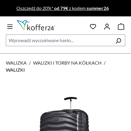
Przejdź do głównej zawartości
Oszczędź do 20%*
od 79€
z kodem
summer26
WALIZKA
/
WALIZKI I TORBY NA KÓŁKACH
/
WALIZKI
Pomiń galerię zdjęć