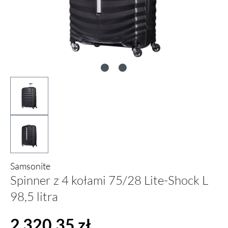
Samsonite
Spinner z 4 kołami 75/28 Lite-Shock L
98,5 litra
Cena regularna:
2 320,35 zł