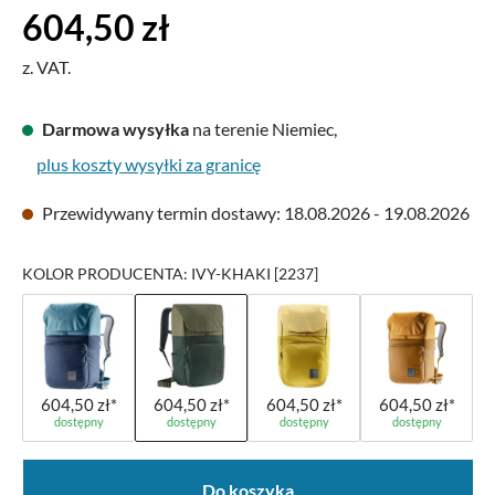
Cena regularna:
604,50 zł
z. VAT.
Darmowa wysyłka
na terenie Niemiec,
plus koszty wysyłki za granicę
Przewidywany termin dostawy: 18.08.2026 - 19.08.2026
KOLOR PRODUCENTA: IVY-KHAKI [2237]
604,50 zł*
604,50 zł*
604,50 zł*
604,50 zł*
dostępny
dostępny
dostępny
dostępny
Do koszyka