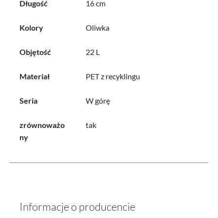
Długość
16 cm
Kolory
Oliwka
Objętość
22 L
Materiał
PET z recyklingu
Seria
W górę
zrównoważo
tak
ny
Informacje o producencie