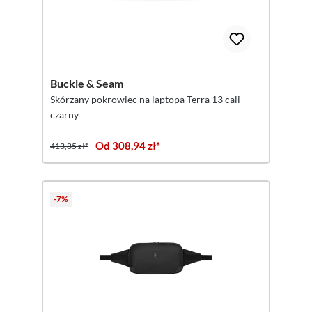
Buckle & Seam
Skórzany pokrowiec na laptopa Terra 13 cali -
czarny
Od 308,94 zł*
413,85 zł*
-7%