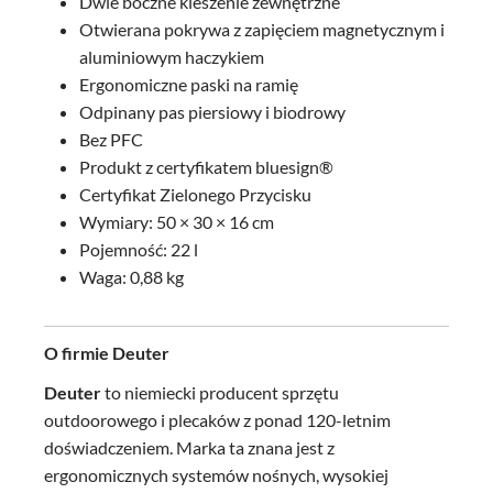
Dwie boczne kieszenie zewnętrzne
Otwierana pokrywa z zapięciem magnetycznym i
aluminiowym haczykiem
Ergonomiczne paski na ramię
Odpinany pas piersiowy i biodrowy
Bez PFC
Produkt z certyfikatem bluesign®
Certyfikat Zielonego Przycisku
Wymiary: 50 × 30 × 16 cm
Pojemność: 22 l
Waga: 0,88 kg
O firmie Deuter
Deuter
to niemiecki producent sprzętu
outdoorowego i plecaków z ponad 120-letnim
doświadczeniem. Marka ta znana jest z
ergonomicznych systemów nośnych, wysokiej