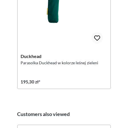
Duckhead
Parasolka Duckhead w kolorze leśnej zieleni
195,30 zł*
Customers also viewed
Pomiń galerię produktów