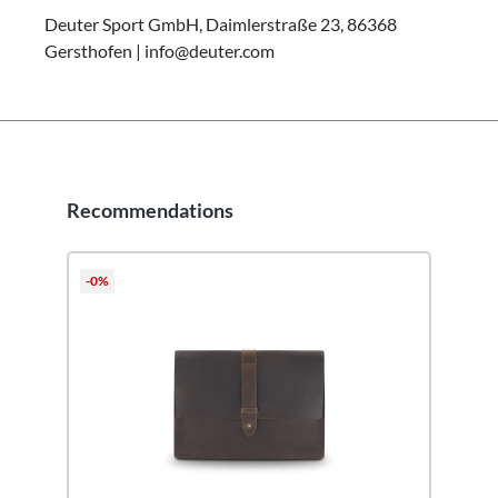
Deuter Sport GmbH, Daimlerstraße 23, 86368
Gersthofen | info@deuter.com
Recommendations
Pomiń galerię produktów
-0%