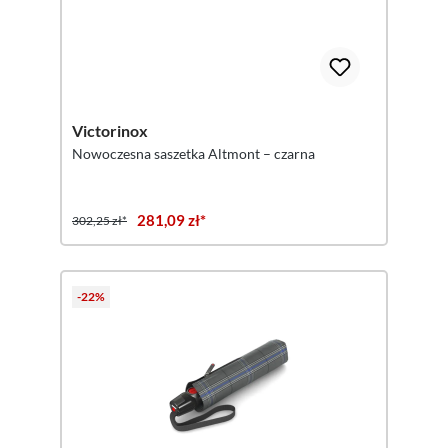
Victorinox
Nowoczesna saszetka Altmont – czarna
281,09 zł*
302,25 zł*
-22%